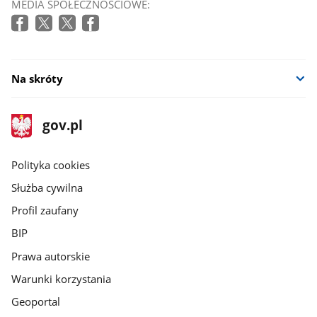
MEDIA SPOŁECZNOŚCIOWE:
Na skróty
stopka
Strona
gov.pl
gov.pl
główna
gov.pl
Polityka cookies
Służba cywilna
Profil zaufany
BIP
Prawa autorskie
Warunki korzystania
Geoportal