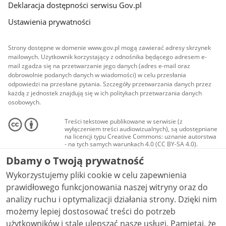
Deklaracja dostępności serwisu Gov.pl
Ustawienia prywatności
Strony dostępne w domenie www.gov.pl mogą zawierać adresy skrzynek
mailowych. Użytkownik korzystający z odnośnika będącego adresem e-
mail zgadza się na przetwarzanie jego danych (adres e-mail oraz
dobrowolnie podanych danych w wiadomości) w celu przesłania
odpowiedzi na przesłane pytania. Szczegóły przetwarzania danych przez
każdą z jednostek znajdują się w ich politykach przetwarzania danych
osobowych.
Treści tekstowe publikowane w serwisie (z
wyłączeniem treści audiowizualnych), są udostępniane
na licencji typu Creative Commons: uznanie autorstwa
- na tych samych warunkach 4.0 (CC BY-SA 4.0).
Materiały audiowizualne, w tym zdjęcia, materiały
Dbamy o Twoją prywatność
audio i wideo, są udostępniane na licencji typu
Creative Commons: uznanie autorstwa użycie
Wykorzystujemy pliki cookie w celu zapewnienia
niekomercyjne - bez utworów zależnych 4.0 (CC BY-
NC-ND 4.0), o ile nie jest to stwierdzone inaczej.
prawidłowego funkcjonowania naszej witryny oraz do
analizy ruchu i optymalizacji działania strony. Dzięki nim
możemy lepiej dostosować treści do potrzeb
użytkowników i stale ulepszać nasze usługi. Pamiętaj, że