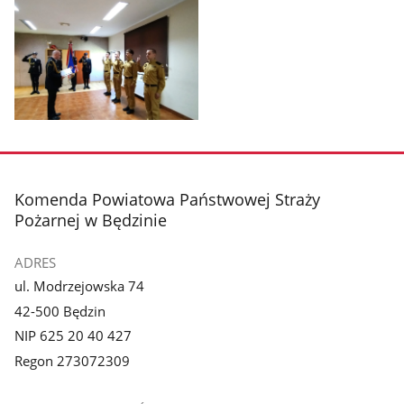
Pokaż
Pokaż
zdjęcie
zdjęcie
1
2
z
z
galerii.
galerii.
Pokaż
zdjęcie
3
z
stopka
Komenda Powiatowa Państwowej Straży
galerii.
Pożarnej w Będzinie
ADRES
ul. Modrzejowska 74
42-500 Będzin
NIP 625 20 40 427
Regon 273072309