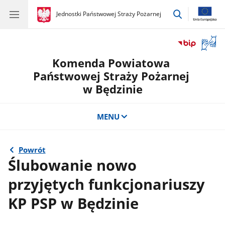
przejdź
gov.pl
Jednostki Państwowej Straży Pożarnej
gov.pl
Jednostki
do
Państwowej
wyszukiwar
Straży
Otwór
Pożarnej
okno
Komenda Powiatowa
z
tłuma
Państwowej Straży Pożarnej
języka
w Będzinie
migow
MENU
Powrót
Ślubowanie nowo
przyjętych funkcjonariuszy
KP PSP w Będzinie