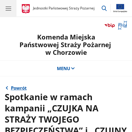
przejdź
gov.pl
Jednostki Państwowej Straży Pożarnej
gov.pl
Jednostki
do
Państwowej
wyszukiwar
Straży
Otwór
Pożarnej
okno
Komenda Miejska
z
tłuma
Państwowej Straży Pożarnej
języka
w Chorzowie
migow
MENU
Powrót
Spotkanie w ramach
kampanii „CZUJKA NA
STRAŻY TWOJEGO
BEZPIECZEŃSTWA” i „CZUJNY