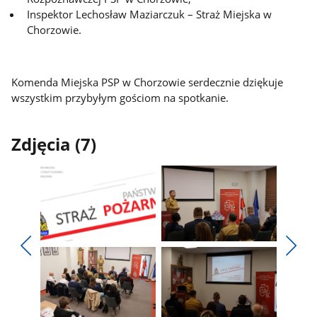
Inspektor Lechosław Maziarczuk – Straż Miejska w
Chorzowie.
Komenda Miejska PSP w Chorzowie serdecznie dziękuje
wszystkim przybyłym gościom na spotkanie.
Zdjęcia (7)
Pokaż
Pokaż
zdjęcie
zdjęcie
Pokaż
Poka
1
2
poprzednie
nest
z
z
zdjęcia
zdjęc
galerii.
galerii.