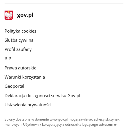
stopka
Strona
gov.pl
gov.pl
główna
gov.pl
Polityka cookies
Służba cywilna
Profil zaufany
BIP
Prawa autorskie
Warunki korzystania
Geoportal
Deklaracja dostępności serwisu Gov.pl
Ustawienia prywatności
Strony dostępne w domenie www.gov.pl mogą zawierać adresy skrzynek
mailowych. Użytkownik korzystający z odnośnika będącego adresem e-