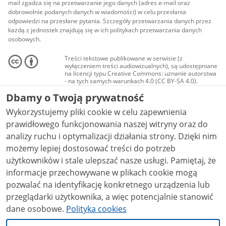
mail zgadza się na przetwarzanie jego danych (adres e-mail oraz
dobrowolnie podanych danych w wiadomości) w celu przesłania
odpowiedzi na przesłane pytania. Szczegóły przetwarzania danych przez
każdą z jednostek znajdują się w ich politykach przetwarzania danych
osobowych.
Treści tekstowe publikowane w serwisie (z
wyłączeniem treści audiowizualnych), są udostępniane
na licencji typu Creative Commons: uznanie autorstwa
- na tych samych warunkach 4.0 (CC BY-SA 4.0).
Materiały audiowizualne, w tym zdjęcia, materiały
Dbamy o Twoją prywatność
audio i wideo, są udostępniane na licencji typu
Creative Commons: uznanie autorstwa użycie
Wykorzystujemy pliki cookie w celu zapewnienia
niekomercyjne - bez utworów zależnych 4.0 (CC BY-
NC-ND 4.0), o ile nie jest to stwierdzone inaczej.
prawidłowego funkcjonowania naszej witryny oraz do
analizy ruchu i optymalizacji działania strony. Dzięki nim
możemy lepiej dostosować treści do potrzeb
użytkowników i stale ulepszać nasze usługi. Pamiętaj, że
informacje przechowywane w plikach cookie mogą
pozwalać na identyfikację konkretnego urządzenia lub
przeglądarki użytkownika, a więc potencjalnie stanowić
dane osobowe.
Polityka cookies