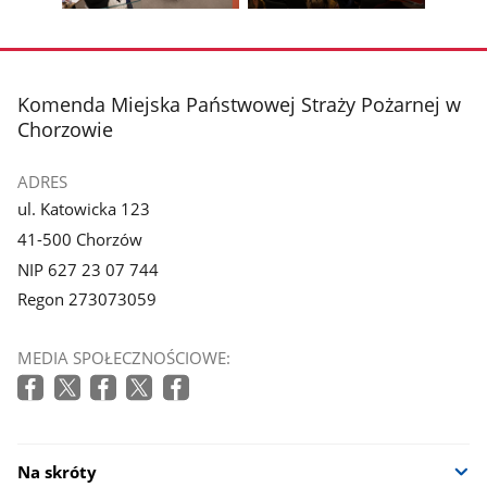
Pokaż
Pokaż
zdjęcie
zdjęcie
3
4
z
z
stopka
Komenda Miejska Państwowej Straży Pożarnej w
galerii.
galerii.
Chorzowie
ADRES
ul. Katowicka 123
41-500 Chorzów
NIP 627 23 07 744
Regon 273073059
MEDIA SPOŁECZNOŚCIOWE:
Na skróty