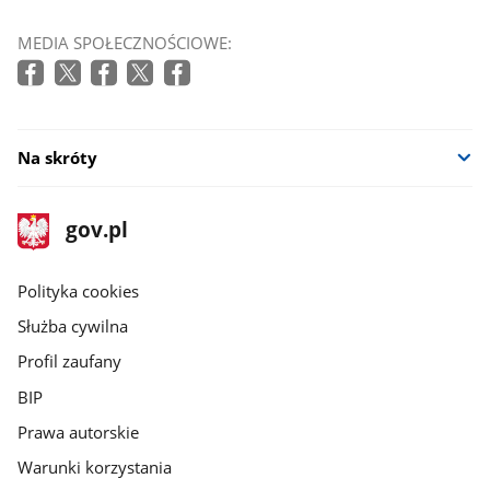
MEDIA SPOŁECZNOŚCIOWE:
Na skróty
stopka
Strona
gov.pl
gov.pl
główna
gov.pl
Polityka cookies
Służba cywilna
Profil zaufany
BIP
Prawa autorskie
Warunki korzystania