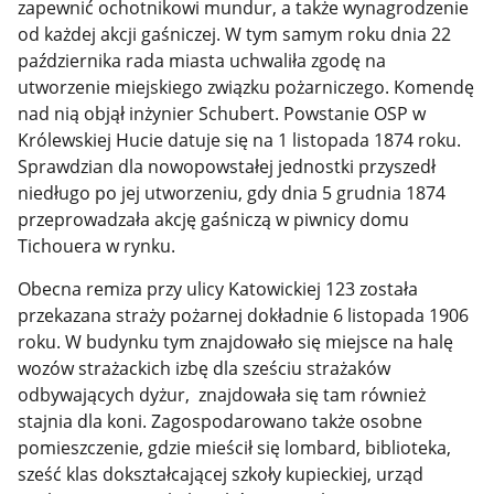
zapewnić ochotnikowi mundur, a także wynagrodzenie
od każdej akcji gaśniczej. W tym samym roku dnia 22
października rada miasta uchwaliła zgodę na
utworzenie miejskiego związku pożarniczego. Komendę
nad nią objął inżynier Schubert. Powstanie OSP w
Królewskiej Hucie datuje się na 1 listopada 1874 roku.
Sprawdzian dla nowopowstałej jednostki przyszedł
niedługo po jej utworzeniu, gdy dnia 5 grudnia 1874
przeprowadzała akcję gaśniczą w piwnicy domu
Tichouera w rynku.
Obecna remiza przy ulicy Katowickiej 123 została
przekazana straży pożarnej dokładnie 6 listopada 1906
roku. W budynku tym znajdowało się miejsce na halę
wozów strażackich izbę dla sześciu strażaków
odbywających dyżur, znajdowała się tam również
stajnia dla koni. Zagospodarowano także osobne
pomieszczenie, gdzie mieścił się lombard, biblioteka,
sześć klas dokształcającej szkoły kupieckiej, urząd