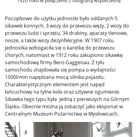
1920 roku w połączeniu z fotografią współczesną
Początkowo do użytku jednostki było oddanych 5
sikawek konnych, 3 wozy do przewozu węży, 2 wozy do
przewozu ludzi i sprzętu, 34 drabiny, aparaty tlenowe,
nosze, a także wozy dezynfekcyjne. W 1907 roku
jednostka wzbogaciła się o karetkę do przewozu
chorych, natomiast w 1912 roku zakupiono sikawkę
samochodową firmy Benz-Gaggenau. Z t
yłu
samochodu znajdowała się pompa o wydajności
1500l/min napędzana mocą silnika pojazdu.
Charakterystycznym elementem jest napęd
łańcuchowy na tylne koła oraz sztywne ogumienie.
Sikawka tego typu była jedną z pierwszych na Górnym
Śląsku. Obecnie można ją zobaczyć jako eksponat w
Centralnym Muzeum Pożarnictwa w Mysłowicach.