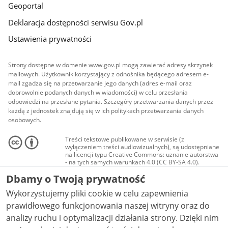
Geoportal
Deklaracja dostępności serwisu Gov.pl
Ustawienia prywatności
Strony dostępne w domenie www.gov.pl mogą zawierać adresy skrzynek
mailowych. Użytkownik korzystający z odnośnika będącego adresem e-
mail zgadza się na przetwarzanie jego danych (adres e-mail oraz
dobrowolnie podanych danych w wiadomości) w celu przesłania
odpowiedzi na przesłane pytania. Szczegóły przetwarzania danych przez
każdą z jednostek znajdują się w ich politykach przetwarzania danych
osobowych.
Treści tekstowe publikowane w serwisie (z
wyłączeniem treści audiowizualnych), są udostępniane
na licencji typu Creative Commons: uznanie autorstwa
- na tych samych warunkach 4.0 (CC BY-SA 4.0).
Materiały audiowizualne, w tym zdjęcia, materiały
Dbamy o Twoją prywatność
audio i wideo, są udostępniane na licencji typu
Creative Commons: uznanie autorstwa użycie
Wykorzystujemy pliki cookie w celu zapewnienia
niekomercyjne - bez utworów zależnych 4.0 (CC BY-
NC-ND 4.0), o ile nie jest to stwierdzone inaczej.
prawidłowego funkcjonowania naszej witryny oraz do
analizy ruchu i optymalizacji działania strony. Dzięki nim