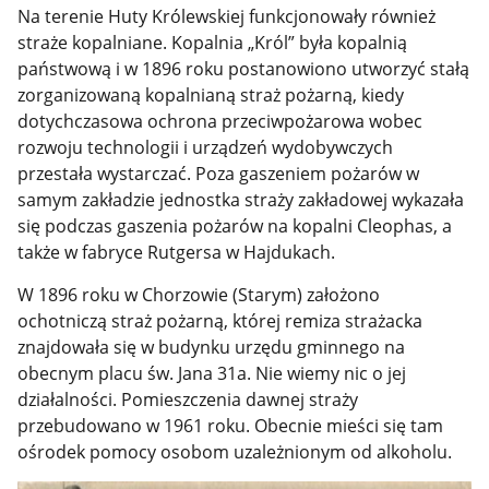
Na terenie Huty Królewskiej funkcjonowały również
straże kopalniane. Kopalnia „Król” była kopalnią
państwową i w 1896 roku postanowiono utworzyć stałą
zorganizowaną kopalnianą straż pożarną, kiedy
dotychczasowa ochrona przeciwpożarowa wobec
rozwoju technologii i urządzeń wydobywczych
przestała wystarczać. Poza gaszeniem pożarów w
samym zakładzie jednostka straży zakładowej wykazała
się podczas gaszenia pożarów na kopalni Cleophas, a
także w fabryce Rutgersa w Hajdukach.
W 1896 roku w Chorzowie (Starym) założono
ochotniczą straż pożarną, której remiza strażacka
znajdowała się w budynku urzędu gminnego na
obecnym placu św. Jana 31a. Nie wiemy nic o jej
działalności. Pomieszczenia dawnej straży
przebudowano w 1961 roku. Obecnie mieści się tam
ośrodek pomocy osobom uzależnionym od alkoholu.