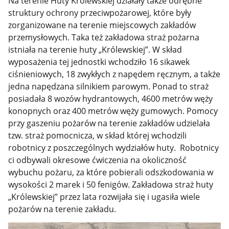
Na terenie Huty Królewskiej działały także odrębne
struktury ochrony przeciwpożarowej, które były
zorganizowane na terenie miejscowych zakładów
przemysłowych. Taka też zakładowa straż pożarna
istniała na terenie huty „Królewskiej”. W skład
wyposażenia tej jednostki wchodziło 16 sikawek
ciśnieniowych, 18 zwykłych z napędem ręcznym, a także
jedna napędzana silnikiem parowym. Ponad to straż
posiadała 8 wozów hydrantowych, 4600 metrów węży
konopnych oraz 400 metrów węży gumowych. Pomocy
przy gaszeniu pożarów na terenie zakładów udzielała
tzw. straż pomocnicza, w skład której wchodzili
robotnicy z poszczególnych wydziałów huty. Robotnicy
ci odbywali okresowe ćwiczenia na okoliczność
wybuchu pożaru, za które pobierali odszkodowania w
wysokości 2 marek i 50 fenigów. Zakładowa straż huty
„Królewskiej” przez lata rozwijała się i ugasiła wiele
pożarów na terenie zakładu.