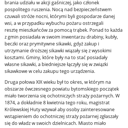
brania udziału w akcji gaśniczej, jako członek
pospolitego ruszenia. Nocą nad bezpieczeństwem
czuwali stróże nocni, którymi byli gospodarze danej
wsi, a w przypadku wybuchu pożaru ostrzegali
resztę mieszkańców za pomocą trąbek. Ponad to każda
z gmin posiadała w swoim inwentarzu drabiny, kubły,
beczki oraz prymitywne sikawki, gdyż zakup i
utrzymanie droższej sikawki wiązały się z wysokimi
kosztami. Gminy, które były na to stać posiadały
własne sikawki, a biedniejsze łączyły się w związki
sikawkowe w celu zakupu tego urządzenia.
Druga połowa XIX wieku był to okres, w którym na
obszarze ówczesnego powiatu bytomskiego początek
miało tworzenia się ochotniczych straży pożarnych. W
1874, a dokładnie 8 kwietnia tego roku, magistrat
Królewskiej Huty wzywał aby osoby zainteresowane
wstąpieniem do ochotniczej straży pożarnej zgłaszały
się do władz w swoich dzielnicach. Miasto miało