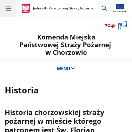
przejdź
gov.pl
Jednostki Państwowej Straży Pożarnej
gov.pl
Jednostki
do
Państwowej
wyszukiwar
Straży
Otwór
Pożarnej
okno
Komenda Miejska
z
tłuma
Państwowej Straży Pożarnej
języka
w Chorzowie
migow
MENU
Historia
Historia chorzowskiej straży
pożarnej w mieście którego
patronem jest Św. Florian