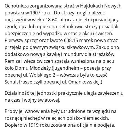
Ochotnicza zorganizowana straż w Hajdukach Nowych
powstała w 1907 roku. Do straży mogli należeć
mężczyźni w wieku 18-60 lat oraz nieletni posiadający
zgodę ojca lub opiekuna. Członkowie straży posiadali
ubezpieczenie od wypadku w czasie akcji i ćwiczeń.
Pierwszy sprzęt oraz kwotę 638,15 marek nowa straż
przejęła po dawnym związku sikawkowym. Zakupiono
dodatkowo nową sikawkę i mundury dla strażaków.
Remiza i wieża ćwiczeń została wzniesiona na placu
koło Domu Młodzieży (Jugendheim – posesja przy
obecnej ul. Wolskiego 2 – wówczas była to część
Schulstrasse czyli obecnej ul. Omańkowskiej.)
Działalność tej jednostki praktycznie uległa zawieszeniu
na czas I wojny światowej.
Próby jej wznowienia były utrudnione ze względu na
rosnącą niechęć w relacjach polsko-niemieckich.
Dopiero w 1919 roku została ona oficjalnie podjęta.