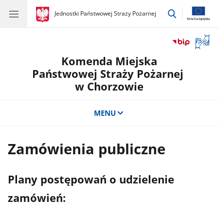
przejdź
gov.pl
Jednostki Państwowej Straży Pożarnej
gov.pl
Jednostki
do
Państwowej
wyszukiwar
Straży
Otwór
Pożarnej
okno
Komenda Miejska
z
tłuma
Państwowej Straży Pożarnej
języka
w Chorzowie
migow
MENU
Zamówienia publiczne
Plany postępowań o udzielenie
zamówień: