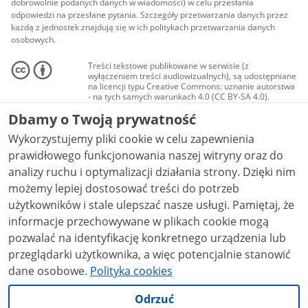
dobrowolnie podanych danych w wiadomości) w celu przesłania
odpowiedzi na przesłane pytania. Szczegóły przetwarzania danych przez
każdą z jednostek znajdują się w ich politykach przetwarzania danych
osobowych.
Treści tekstowe publikowane w serwisie (z
wyłączeniem treści audiowizualnych), są udostępniane
na licencji typu Creative Commons: uznanie autorstwa
- na tych samych warunkach 4.0 (CC BY-SA 4.0).
Materiały audiowizualne, w tym zdjęcia, materiały
Dbamy o Twoją prywatność
audio i wideo, są udostępniane na licencji typu
Creative Commons: uznanie autorstwa użycie
Wykorzystujemy pliki cookie w celu zapewnienia
niekomercyjne - bez utworów zależnych 4.0 (CC BY-
NC-ND 4.0), o ile nie jest to stwierdzone inaczej.
prawidłowego funkcjonowania naszej witryny oraz do
analizy ruchu i optymalizacji działania strony. Dzięki nim
możemy lepiej dostosować treści do potrzeb
użytkowników i stale ulepszać nasze usługi. Pamiętaj, że
informacje przechowywane w plikach cookie mogą
pozwalać na identyfikację konkretnego urządzenia lub
przeglądarki użytkownika, a więc potencjalnie stanowić
dane osobowe.
Polityka cookies
Odrzuć