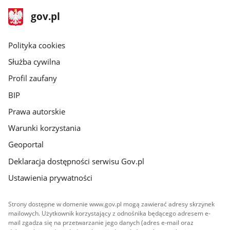
stopka
Strona
gov.pl
gov.pl
główna
gov.pl
Polityka cookies
Służba cywilna
Profil zaufany
BIP
Prawa autorskie
Warunki korzystania
Geoportal
Deklaracja dostępności serwisu Gov.pl
Ustawienia prywatności
Strony dostępne w domenie www.gov.pl mogą zawierać adresy skrzynek
mailowych. Użytkownik korzystający z odnośnika będącego adresem e-
mail zgadza się na przetwarzanie jego danych (adres e-mail oraz