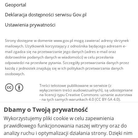
Geoportal
Deklaracja dostępności serwisu Gov.pl
Ustawienia prywatności
Strony dostępne w domenie www.gov.pl mogą zawierać adresy skrzynek
mailowych. Użytkownik korzystający z odnośnika będącego adresem e-
mail zgadza się na przetwarzanie jego danych (adres e-mail oraz
dobrowolnie podanych danych w wiadomości) w celu przesłania
odpowiedzi na przesłane pytania. Szczegóły przetwarzania danych przez
każdą z jednostek znajdują się w ich politykach przetwarzania danych
osobowych.
Treści tekstowe publikowane w serwisie (z
wyłączeniem treści audiowizualnych), są udostępniane
na licencji typu Creative Commons: uznanie autorstwa
- na tych samych warunkach 4.0 (CC BY-SA 4.0).
Materiały audiowizualne, w tym zdjęcia, materiały
Dbamy o Twoją prywatność
audio i wideo, są udostępniane na licencji typu
Creative Commons: uznanie autorstwa użycie
Wykorzystujemy pliki cookie w celu zapewnienia
niekomercyjne - bez utworów zależnych 4.0 (CC BY-
NC-ND 4.0), o ile nie jest to stwierdzone inaczej.
prawidłowego funkcjonowania naszej witryny oraz do
analizy ruchu i optymalizacji działania strony. Dzięki nim