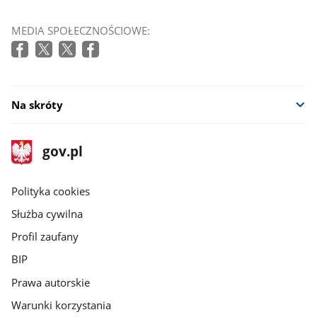
MEDIA SPOŁECZNOŚCIOWE:
Na skróty
stopka
Strona
gov.pl
gov.pl
główna
gov.pl
Polityka cookies
Służba cywilna
Profil zaufany
BIP
Prawa autorskie
Warunki korzystania