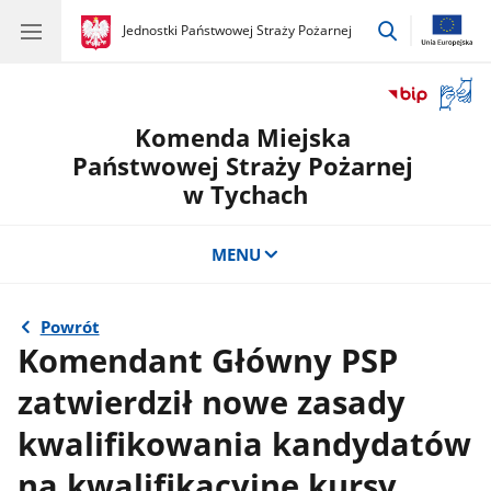
przejdź
gov.pl
Jednostki Państwowej Straży Pożarnej
gov.pl
Jednostki
do
Państwowej
wyszukiwar
Straży
Otwór
Pożarnej
okno
Komenda Miejska
z
tłuma
Państwowej Straży Pożarnej
języka
w Tychach
migow
MENU
Powrót
Komendant Główny PSP
zatwierdził nowe zasady
kwalifikowania kandydatów
na kwalifikacyjne kursy