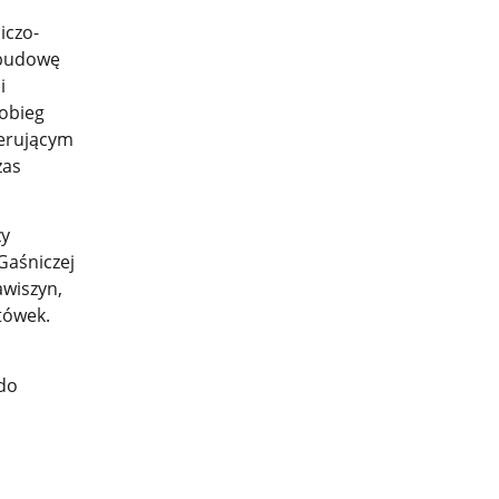
iczo-
 budowę
i
 obieg
ierującym
zas
ży
Gaśniczej
awiszyn,
tówek.
 do