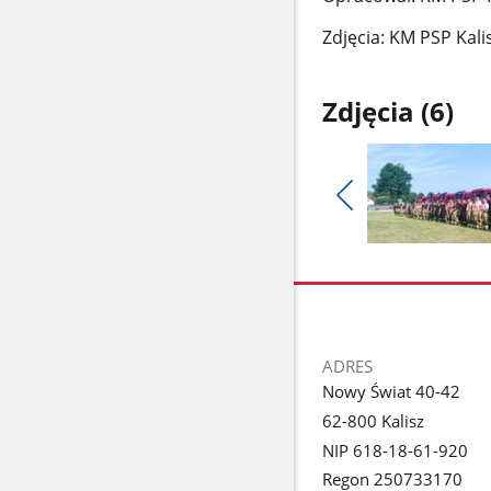
Zdjęcia: KM PSP Kali
Zdjęcia (6)
Pokaż
poprzednie
Pokaż
zdjęcia
zdjęcie
1
z
galerii.
stopka
ADRES
Nowy Świat 40-42
62-800 Kalisz
NIP 618-18-61-920
Regon 250733170