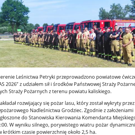
terenie Leśnictwa Petryki przeprowadzono powiatowe ćwicz
S 2026” z udziałem sił i środków Państwowej Straży Pożarne
ych Straży Pożarnych z terenu powiatu kaliskiego.
akładał rozwijający się pożar lasu, który został wykryty prze
pożarowego Nadleśnictwa Grodziec. Zgodnie z założeniami
zgłoszone do Stanowiska Kierowania Komendanta Miejskieg
0:00. W wyniku silnego, porywistego wiatru pożar dynamiczni
w krótkim czasie powierzchnię około 2,5 ha.