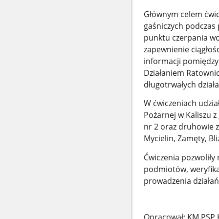
Głównym celem ćwicz
gaśniczych podczas 
punktu czerpania wo
zapewnienie ciągłoś
informacji pomiędz
Działaniem Ratownic
długotrwałych dział
W ćwiczeniach udzia
Pożarnej w Kaliszu z
nr 2 oraz druhowie z 
Mycielin, Zamęty, B
Ćwiczenia pozwoliły
podmiotów, weryfika
prowadzenia działań
Opracował: KM PSP K