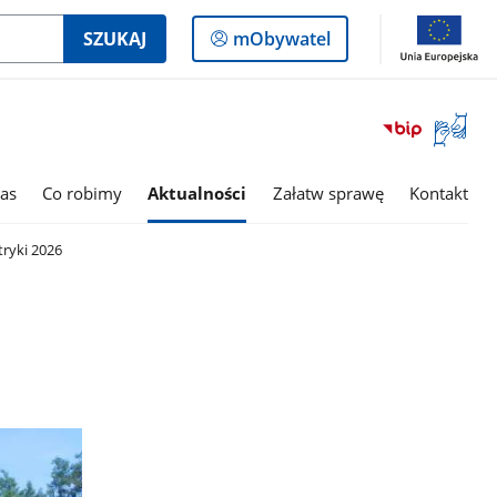
Logowanie
SZUKAJ
mObywatel
do
panelu
Otwórz
okno
z
tłumac
as
Co robimy
Aktualności
Załatw sprawę
Kontakt
języka
migowe
tryki 2026