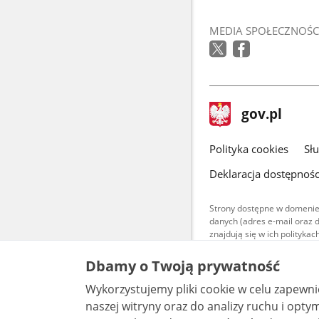
MEDIA SPOŁECZNOŚC
stopka
Strona
gov.pl
gov.pl
główna
gov.pl
Polityka cookies
Sł
Deklaracja dostępnośc
Strony dostępne w domenie
danych (adres e-mail oraz 
znajdują się w ich polityk
Treści teksto
Dbamy o Twoją prywatność
udostępniane
warunkach 4.0
Wykorzystujemy pliki cookie w celu zapewn
są udostępni
bez utworów z
naszej witryny oraz do analizy ruchu i optymalizacj