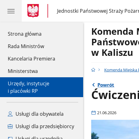
gov.pl
gov.pl
Jednostki Państwowej Straży Pożar
gov.pl
Jednostki
Państwowej
Straży
Komenda 
Pożarnej
gov.pl
Strona główna
Państwowe
Rada Ministrów
w Kaliszu
Kancelaria Premiera
Komenda Miejska P
Ministerstwa
Urzędy, instytucje
Powrót
Ćwiczeni
i placówki RP
21.06.2026
Usługi dla obywatela
Usługi dla przedsiębiorcy
Usługi dla urzędnika