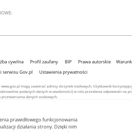
IOWE:
użba cywilna
Profil zaufany
BIP
Prawa autorskie
Warunki
i serwisu Gov.pl
Ustawienia prywatności
 www.gov.pl mogą zawierać adresy skrzynek mailowych. Użytkownik korzystający
dobrowolnie podanych danych w wiadomości) w celu przesłania odpowiedzi na prz
ach przetwarzania danych osobowych.
we publikowane w serwisie (z wyłączeniem treści audiowizualnych), są
 na licencji typu Creative Commons: uznanie autorstwa - na tych samych
 (CC BY-SA 4.0). Materiały audiowizualne, w tym zdjęcia, materiały audio i wideo
ienia prawidłowego funkcjonowania
ane na licencji typu Creative Commons: uznanie autorstwa użycie niekomercyjne 
ależnych 4.0 (CC BY-NC-ND 4.0), o ile nie jest to stwierdzone inaczej.
i działania strony. Dzięki nim