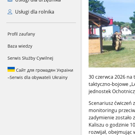
Usługi dla rolnika
Profil zaufany
Baza wiedzy
Serwis Służby Cywilnej
Сайт для громадян України
30 czerwca 2026 na 
–
Serwis dla obywateli Ukrainy
taktyczno-bojowe „LA
jednostek Ochotnicz
Scenariusz ćwiczeń z
monitoringu przeciw
zadymienie zostało 
Kaliszu o godzinie 1
rozwijał, obejmując 