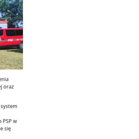
enia
j oraz
z system
o PSP w
e się