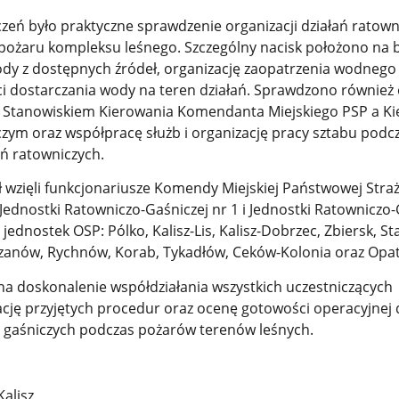
eń było praktyczne sprawdzenie organizacji działań ratown
pożaru kompleksu leśnego. Szczególny nacisk położono na
dy z dostępnych źródeł, organizację zaopatrzenia wodnego 
ci dostarczania wody na teren działań. Sprawdzono również
y Stanowiskiem Kierowania Komendanta Miejskiego PSP a K
zym oraz współpracę służb i organizację pracy sztabu podc
ań ratowniczych.
ł wzięli funkcjonariusze Komendy Miejskiej Państwowej Stra
 Jednostki Ratowniczo-Gaśniczej nr 1 i Jednostki Ratowniczo-
jednostek OSP: Pólko, Kalisz-Lis, Kalisz-Dobrzec, Zbiersk, St
lizanów, Rychnów, Korab, Tykadłów, Ceków-Kolonia oraz Opa
 na doskonalenie współdziałania wszystkich uczestniczących
cję przyjętych procedur oraz ocenę gotowości operacyjnej
 gaśniczych podczas pożarów terenów leśnych.
alisz