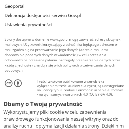
Geoportal
Deklaracja dostępności serwisu Gov.pl
Ustawienia prywatności
Strony dostępne w domenie www.gov.pl mogą zawierać adresy skrzynek
mailowych. Użytkownik korzystający z odnośnika będącego adresem e-
mail zgadza się na przetwarzanie jego danych (adres e-mail oraz
dobrowolnie podanych danych w wiadomości) w celu przesłania
odpowiedzi na przesłane pytania. Szczegóły przetwarzania danych przez
każdą z jednostek znajdują się w ich politykach przetwarzania danych
osobowych.
Treści tekstowe publikowane w serwisie (z
wyłączeniem treści audiowizualnych), są udostępniane
na licencji typu Creative Commons: uznanie autorstwa
- na tych samych warunkach 4.0 (CC BY-SA 4.0).
Materiały audiowizualne, w tym zdjęcia, materiały
Dbamy o Twoją prywatność
audio i wideo, są udostępniane na licencji typu
Creative Commons: uznanie autorstwa użycie
Wykorzystujemy pliki cookie w celu zapewnienia
niekomercyjne - bez utworów zależnych 4.0 (CC BY-
NC-ND 4.0), o ile nie jest to stwierdzone inaczej.
prawidłowego funkcjonowania naszej witryny oraz do
analizy ruchu i optymalizacji działania strony. Dzięki nim