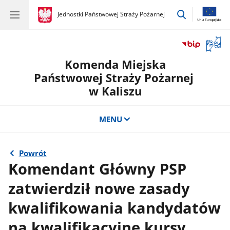
przejdź
gov.pl
Jednostki Państwowej Straży Pożarnej
gov.pl
Jednostki
do
Państwowej
wyszukiwar
Straży
Otwór
Pożarnej
okno
Komenda Miejska
z
tłuma
Państwowej Straży Pożarnej
języka
w Kaliszu
migow
MENU
Powrót
Komendant Główny PSP
zatwierdził nowe zasady
kwalifikowania kandydatów
na kwalifikacyjne kursy