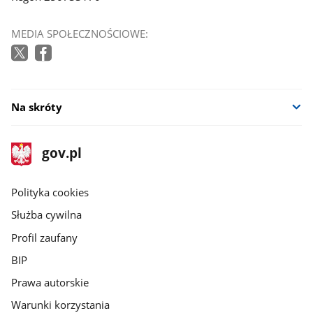
MEDIA SPOŁECZNOŚCIOWE:
Na skróty
stopka
Strona
gov.pl
gov.pl
główna
gov.pl
Polityka cookies
Służba cywilna
Profil zaufany
BIP
Prawa autorskie
Warunki korzystania