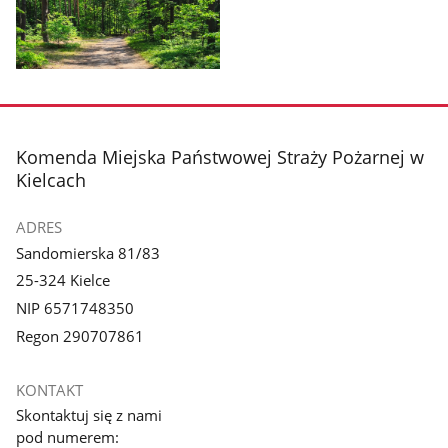
Pokaż
zdjęcie
1
z
stopka
Komenda Miejska Państwowej Straży Pożarnej w
galerii.
Kielcach
ADRES
Sandomierska 81/83
25-324 Kielce
NIP 6571748350
Regon 290707861
KONTAKT
Skontaktuj się z nami
pod numerem: