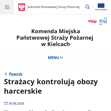
przejdź
gov.pl
Jednostki Państwowej Straży Pożarnej
gov.pl
Jednostki
do
Państwowej
wyszukiwar
Straży
Otwór
Pożarnej
okno
Komenda Miejska
z
tłuma
Państwowej Straży Pożarnej
języka
w Kielcach
migow
MENU
Powrót
Strażacy kontrolują obozy
harcerskie
30.06.2026