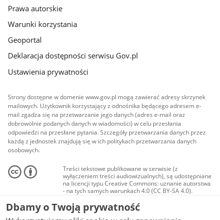
Prawa autorskie
Warunki korzystania
Geoportal
Deklaracja dostępności serwisu Gov.pl
Ustawienia prywatności
Strony dostępne w domenie www.gov.pl mogą zawierać adresy skrzynek
mailowych. Użytkownik korzystający z odnośnika będącego adresem e-
mail zgadza się na przetwarzanie jego danych (adres e-mail oraz
dobrowolnie podanych danych w wiadomości) w celu przesłania
odpowiedzi na przesłane pytania. Szczegóły przetwarzania danych przez
każdą z jednostek znajdują się w ich politykach przetwarzania danych
osobowych.
Treści tekstowe publikowane w serwisie (z
wyłączeniem treści audiowizualnych), są udostępniane
na licencji typu Creative Commons: uznanie autorstwa
- na tych samych warunkach 4.0 (CC BY-SA 4.0).
Materiały audiowizualne, w tym zdjęcia, materiały
Dbamy o Twoją prywatność
audio i wideo, są udostępniane na licencji typu
Creative Commons: uznanie autorstwa użycie