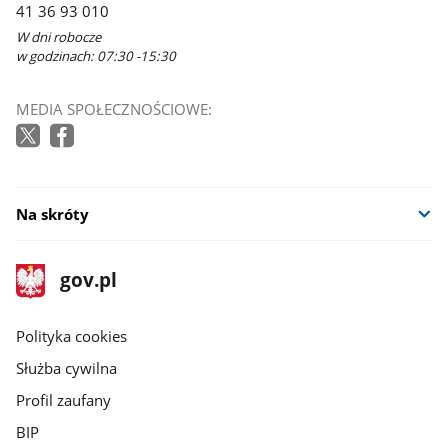
41 36 93 010
W dni robocze
w godzinach: 07:30 -15:30
MEDIA SPOŁECZNOŚCIOWE:
Na skróty
stopka
Strona
gov.pl
gov.pl
główna
gov.pl
Polityka cookies
Służba cywilna
Profil zaufany
BIP