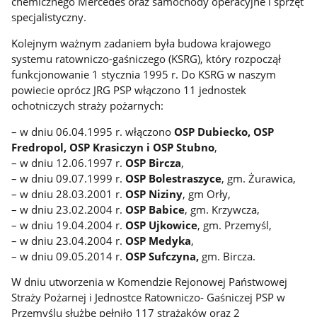
chemicznego Mercedes oraz samochody operacyjne i sprzęt
specjalistyczny.
Kolejnym ważnym zadaniem była budowa krajowego
systemu ratowniczo-gaśniczego (KSRG), który rozpoczął
funkcjonowanie 1 stycznia 1995 r. Do KSRG w naszym
powiecie oprócz JRG PSP włączono 11 jednostek
ochotniczych straży pożarnych:
– w dniu 06.04.1995 r. włączono
OSP Dubiecko, OSP
Fredropol, OSP Krasiczyn i OSP Stubno
,
– w dniu 12.06.1997 r.
OSP Bircza
,
– w dniu 09.07.1999 r.
OSP Bolestraszyce
, gm. Żurawica,
– w dniu 28.03.2001 r.
OSP Niziny
, gm Orły,
– w dniu 23.02.2004 r.
OSP Babice
, gm. Krzywcza,
– w dniu 19.04.2004 r.
OSP Ujkowice
, gm. Przemyśl,
– w dniu 23.04.2004 r.
OSP Medyka
,
– w dniu 09.05.2014 r.
OSP Sufczyna,
gm. Bircza.
W dniu utworzenia w Komendzie Rejonowej Państwowej
Straży Pożarnej i Jednostce Ratowniczo- Gaśniczej PSP w
Przemyślu służbę pełniło 117 strażaków oraz 2