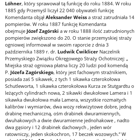
Lóhner
, który sprawował tą funkcję do roku 1884. W roku
1885 gdy Przemyśl liczył 22 040 obywateli funkcję
Komendanta objął
Aleksander Weiss
a straż zatrudniała 14
pompierów. W roku 1887 funkcję Komendanta
obejmuje
Józef Zagórski
a w roku 1888 ilość zatrudnionych
pompierów zwiększono do 20. O stanie przemyskiej straży
ogniowej informował w swoim raporcie z dnia 3
października 1889 r. dr.
Ludwik Ćwiklicer
Naczelnik
Przemyskiego Związku Okręgowego Straży Ochotniczej: „
Miejska straż ogniowa płatna liczy 20 ludzi pod komendą
P.
Józefa Zagórskiego
, który jest fachowym strażnikiem,
posiada zaś 5 sikawek, z tych 1 sikawka czterokołowa
Schutleworta, 1 sikawka czterokołowa Kurza ze Stutgardtu o
leżących cylindrach nowa, 2 sikawki dwukołowe Lamera i 1
sikawka dwukołowa mała Lamera, wszystkie rozmaitych
kalibrów i wymiarów, dwa wozy rekwizytowe dobre, jedną
drabinę mechaniczną, ośm drabinek dwuramiennych,
dwuhakowych a dwie dwuramienne jednohakowe , nadto
dwa gąsiory i 12 drabinek dachowych , jeden wór
ratowniczy, jeden skokochron, 17 beczek wozowych.” W