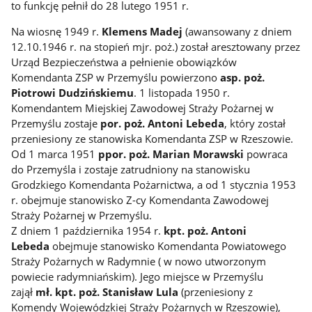
to funkcję pełnił do 28 lutego 1951 r.
Na wiosnę 1949 r.
Klemens Madej
(awansowany z dniem
12.10.1946 r. na stopień mjr. poż.) został aresztowany przez
Urząd Bezpieczeństwa a pełnienie obowiązków
Komendanta ZSP w Przemyślu powierzono
asp. poż.
Piotrowi Dudzińskiemu
. 1 listopada 1950 r.
Komendantem Miejskiej Zawodowej Straży Pożarnej w
Przemyślu zostaje
por. poż. Antoni Lebeda
, który został
przeniesiony ze stanowiska Komendanta ZSP w Rzeszowie.
Od 1 marca 1951
ppor. poż. Marian Morawski
powraca
do Przemyśla i zostaje zatrudniony na stanowisku
Grodzkiego Komendanta Pożarnictwa, a od 1 stycznia 1953
r. obejmuje stanowisko Z-cy Komendanta Zawodowej
Straży Pożarnej w Przemyślu.
Z dniem 1 października 1954 r.
kpt. poż. Antoni
Lebeda
obejmuje stanowisko Komendanta Powiatowego
Straży Pożarnych w Radymnie ( w nowo utworzonym
powiecie radymniańskim). Jego miejsce w Przemyślu
zajął
mł. kpt. poż. Stanisław Lula
(przeniesiony z
Komendy Wojewódzkiej Straży Pożarnych w Rzeszowie),