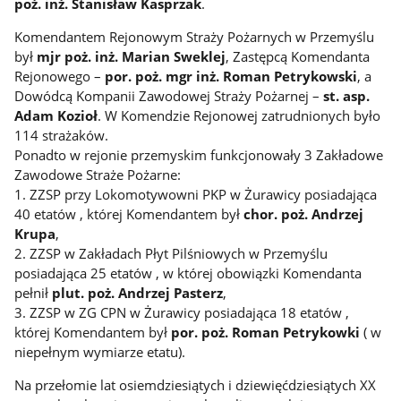
poż. inż. Stanisław Kasprzak
.
Komendantem Rejonowym Straży Pożarnych w Przemyślu
był
mjr poż. inż. Marian Sweklej
, Zastępcą Komendanta
Rejonowego –
por. poż. mgr inż. Roman Petrykowski
, a
Dowódcą Kompanii Zawodowej Straży Pożarnej –
st. asp.
Adam Kozioł
. W Komendzie Rejonowej zatrudnionych było
114 strażaków.
Ponadto w rejonie przemyskim funkcjonowały 3 Zakładowe
Zawodowe Straże Pożarne:
1. ZZSP przy Lokomotywowni PKP w Żurawicy posiadająca
40 etatów , której Komendantem był
chor. poż. Andrzej
Krupa
,
2. ZZSP w Zakładach Płyt Pilśniowych w Przemyślu
posiadająca 25 etatów , w której obowiązki Komendanta
pełnił
plut. poż. Andrzej Pasterz
,
3. ZZSP w ZG CPN w Żurawicy posiadająca 18 etatów ,
której Komendantem był
por. poż. Roman Petrykowki
( w
niepełnym wymiarze etatu).
Na przełomie lat osiemdziesiątych i dziewięćdziesiątych XX