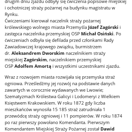
drugim dniu zjazdu odbyły się ćwiczenia popisowe miejskiej
i ochotniczej straży pożarnej na budynku magistratu w
Rynku.
Ćwiczeniami kierował naczelnik straży pożarnej
królewskiego wolnego miasta Przemyśla
Józef Zagórski
i
zastępca naczelnika przemyskiej OSP
Michał Osiński
. Po
ćwiczeniach odbyła się defilada przed członkami Rady
Zawiadowczej krajowego związku, burmistrzem
dr.
Aleksandrem Dworskim
naczelnikiem straży
miejskiej
Zagórskim
, naczelnikiem przemyskiej
OSP
Adolfem Amortą
i wszystkimi uczestnikami zjazdu.
Wraz z rozwojem miasta rozwijała się przemyska straż
ogniowa. Prześledźmy jej rozwój na podstawie danych
zawartych w corocznie wydawanych we Lwowie;
Szematyzmach Królestwa Galicyi i Lodomeryi z Wielkiem
Księstwem Krakowskiem. W roku 1872 gdy liczba
mieszkańców wynosiła 15 185 straż zatrudniała 1
przewódcę straży ogniowej i 11 pompierów. W roku 1874
po raz pierwszy powołano Komendanta. Pierwszym
Komendantem Miejskiej Straży Pożarnej został
Dawid