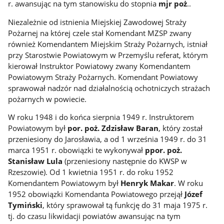
r. awansując na tym stanowisku do stopnia
mjr poż
..
Niezależnie od istnienia Miejskiej Zawodowej Straży
Pożarnej na której czele stał Komendant MZSP zwany
również Komendantem Miejskim Straży Pożarnych, istniał
przy Starostwie Powiatowym w Przemyślu referat, którym
kierował Instruktor Powiatowy zwany Komendantem
Powiatowym Straży Pożarnych. Komendant Powiatowy
sprawował nadzór nad działalnością ochotniczych strażach
pożarnych w powiecie.
W roku 1948 i do końca sierpnia 1949 r. Instruktorem
Powiatowym był
por. poż. Zdzisław Baran
, który został
przeniesiony do Jarosławia, a od 1 września 1949 r. do 31
marca 1951 r. obowiązki te wykonywał
ppor. poż.
Stanisław Lula
(przeniesiony następnie do KWSP w
Rzeszowie). Od 1 kwietnia 1951 r. do roku 1952
Komendantem Powiatowym był
Henryk Makar
. W roku
1952 obowiązki Komendanta Powiatowego przejął
Józef
Tymiński
, który sprawował tą funkcję do 31 maja 1975 r.
tj. do czasu likwidacji powiatów awansując na tym