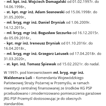
–
mł. kpt. inż. Wojciech Domagalski
od 01.02.1997r. do
14.06.1998r.,
–
st. kpt. mgr inż. Adam Sosnowski
od 15.06.1998r. do
31.05.2009r.,
–
mł. bryg. mgr inż. Daniel Dryniak
od 1.06.2009r.
14.12.2015r.,
–
mł. bryg. mgr inż. Bogusław Szczurko
od 16.12.2015r.
do 05.09.2016r.,
–
kpt. mgr inż. Ireneusz Dryniak
od 01.10.2016r. do
16.04.2018r.,
–
mł. bryg. mgr inż. Grzegorz Latusek
od 17.04.2018r. do
31.03.2020r.,
–
st. kpt. inż. Tomasz Śpiewak
od 15.02.2021r. do nadal.
W 1997r. pod kierownictwem
mł. bryg. mgr inż.
Waldemara Luli
– Komendanta Wojewódzkiego
Państwowej Straży Pożarnej w Przemyślu, w ramach
inwestycji centralnej finansowanej ze środków KG PSP
przebudowano i zmodernizowano pomieszczenia garażowe
JRG PSP Przemyśl dostosowując je do obecnych
standardów.