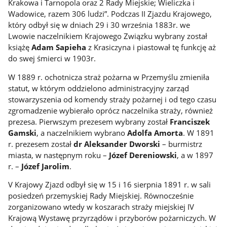
Krakowa i Tarnopola oraz 2 Rady Miejskie; Wieliczka i
Wadowice, razem 306 ludzi”. Podczas II Zjazdu Krajowego,
który odbył się w dniach 29 i 30 września 1883r. we
Lwowie naczelnikiem Krajowego Związku wybrany został
książę
Adam Sapieha
z Krasiczyna i piastował tę funkcję aż
do swej śmierci w 1903r.
W 1889 r. ochotnicza straż pożarna w Przemyślu zmieniła
statut, w którym oddzielono administracyjny zarząd
stowarzyszenia od komendy straży pożarnej i od tego czasu
zgromadzenie wybierało oprócz naczelnika straży, również
prezesa. Pierwszym prezesem wybrany został
Franciszek
Gamski
, a naczelnikiem wybrano
Adolfa Amorta
. W 1891
r. prezesem został
dr Aleksander Dworski
– burmistrz
miasta, w następnym roku –
Józef Dereniowski
, a w 1897
r. –
Józef Jarolim
.
V Krajowy Zjazd odbył się w 15 i 16 sierpnia 1891 r. w sali
posiedzeń przemyskiej Rady Miejskiej. Równocześnie
zorganizowano wtedy w koszarach straży miejskiej IV
Krajową Wystawę przyrządów i przyborów pożarniczych. W