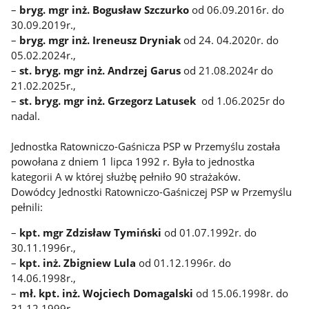
–
bryg. mgr inż. Bogusław Szczurko
od 06.09.2016r. do
30.09.2019r.,
–
bryg. mgr inż. Ireneusz Dryniak
od 24. 04.2020r. do
05.02.2024r.,
–
st. bryg. mgr inż. Andrzej Garus
od 21.08.2024r do
21.02.2025r.,
–
st. bryg. mgr inż. Grzegorz Latusek
od 1.06.2025r do
nadal.
Jednostka Ratowniczo-Gaśnicza PSP w Przemyślu została
powołana z dniem 1 lipca 1992 r. Była to jednostka
kategorii A w której służbę pełniło 90 strażaków.
Dowódcy Jednostki Ratowniczo-Gaśniczej PSP w Przemyślu
pełnili:
–
kpt. mgr Zdzisław Tymiński
od 01.07.1992r. do
30.11.1996r.,
–
kpt. inż. Zbigniew Lula
od 01.12.1996r. do
14.06.1998r.,
–
mł. kpt. inż. Wojciech Domagalski
od 15.06.1998r. do
31.12.1999r.,