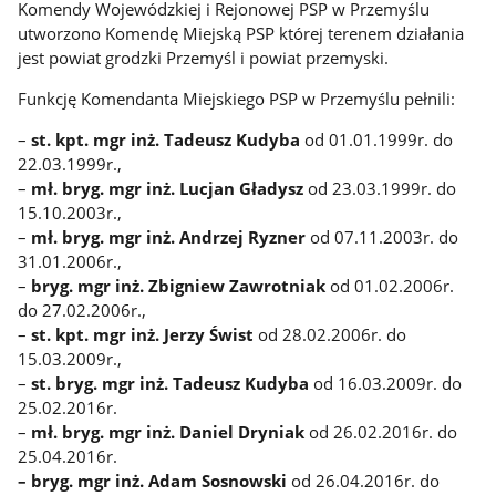
Komendy Wojewódzkiej i Rejonowej PSP w Przemyślu
utworzono Komendę Miejską PSP której terenem działania
jest powiat grodzki Przemyśl i powiat przemyski.
Funkcję Komendanta Miejskiego PSP w Przemyślu pełnili:
–
st. kpt. mgr inż. Tadeusz Kudyba
od 01.01.1999r. do
22.03.1999r.,
–
mł. bryg. mgr inż. Lucjan Gładysz
od 23.03.1999r. do
15.10.2003r.,
–
mł. bryg. mgr inż. Andrzej Ryzner
od 07.11.2003r. do
31.01.2006r.,
–
bryg. mgr inż. Zbigniew Zawrotniak
od 01.02.2006r.
do 27.02.2006r.,
–
st. kpt. mgr inż. Jerzy Świst
od 28.02.2006r. do
15.03.2009r.,
–
st. bryg. mgr inż. Tadeusz Kudyba
od 16.03.2009r. do
25.02.2016r.
–
mł. bryg. mgr inż. Daniel Dryniak
od 26.02.2016r. do
25.04.2016r.
– bryg. mgr inż. Adam Sosnowski
od 26.04.2016r. do