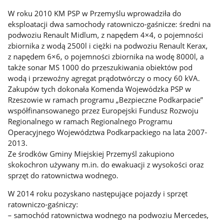
W roku 2010 KM PSP w Przemyślu wprowadziła do
eksploatacji dwa samochody ratowniczo-gaśnicze: średni na
podwoziu Renault Midlum, z napędem 4×4, o pojemności
zbiornika z wodą 2500l i ciężki na podwoziu Renault Kerax,
z napędem 6×6, o pojemności zbiornika na wodę 8000l, a
także sonar MS 1000 do przeszukiwania obiektów pod
wodą i przewoźny agregat prądotwórczy o mocy 60 kVA.
Zakupów tych dokonała Komenda Wojewódzka PSP w
Rzeszowie w ramach programu „Bezpieczne Podkarpacie”
współfinansowanego przez Europejski Fundusz Rozwoju
Regionalnego w ramach Regionalnego Programu
Operacyjnego Województwa Podkarpackiego na lata 2007-
2013.
Ze środków Gminy Miejskiej Przemyśl zakupiono
skokochron używany m.in. do ewakuacji z wysokości oraz
sprzęt do ratownictwa wodnego.
W 2014 roku pozyskano następujące pojazdy i sprzęt
ratowniczo-gaśniczy:
– samochód ratownictwa wodnego na podwoziu Mercedes,