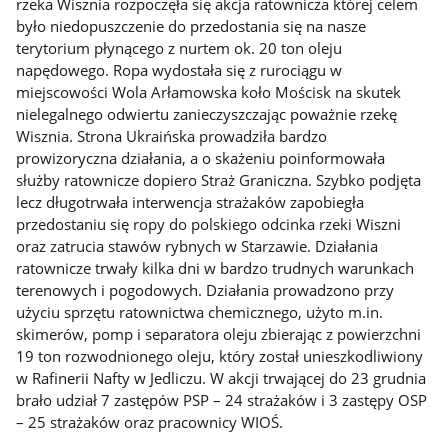
rzeka Wisznia rozpoczęła się akcja ratownicza której celem
było niedopuszczenie do przedostania się na nasze
terytorium płynącego z nurtem ok. 20 ton oleju
napędowego. Ropa wydostała się z rurociągu w
miejscowości Wola Arłamowska koło Mościsk na skutek
nielegalnego odwiertu zanieczyszczając poważnie rzekę
Wisznia. Strona Ukraińska prowadziła bardzo
prowizoryczna działania, a o skażeniu poinformowała
służby ratownicze dopiero Straż Graniczna. Szybko podjęta
lecz długotrwała interwencja strażaków zapobiegła
przedostaniu się ropy do polskiego odcinka rzeki Wiszni
oraz zatrucia stawów rybnych w Starzawie. Działania
ratownicze trwały kilka dni w bardzo trudnych warunkach
terenowych i pogodowych. Działania prowadzono przy
użyciu sprzętu ratownictwa chemicznego, użyto m.in.
skimerów, pomp i separatora oleju zbierając z powierzchni
19 ton rozwodnionego oleju, który został unieszkodliwiony
w Rafinerii Nafty w Jedliczu. W akcji trwającej do 23 grudnia
brało udział 7 zastępów PSP – 24 strażaków i 3 zastępy OSP
– 25 strażaków oraz pracownicy WIOŚ.