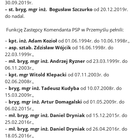
30.09.2019r.
– st. bryg. mgr inż. Bogusław Szczurko
od 20.12.2019r.
do nadal.
Funkcję Zastępcy Komendanta PSP w Przemyślu pełnili:
–
kpt. inż. Adam Kozioł
od 01.06.1994r. do 10.06.1998r.,
–
asp. sztab. Zdzisław Wójcik
od 16.06.1998r. do
22.03.1999r.,
–
mł. bryg. mgr inż. Andrzej Ryzner
od 23.03.1999r. do
06.11.2003r.,
–
kpt. mgr Witold Klepacki
od 07.11.2003r. do
02.06.2008r.,
–
bryg. mgr inż. Tadeusz Kudyba
od 10.07.2008r. do
15.03.2009r.,
–
bryg. mgr inż. Artur Domagalski
od 01.05.2009r. do
06.02.2015r.,
–
mł. bryg. mgr inż. Daniel Dryniak
od 15.12.2015r. do
25.02.2016r.,
–
mł. bryg. mgr inż. Daniel Dryniak
od 26.04.2016r. do
18.05.2016r.,