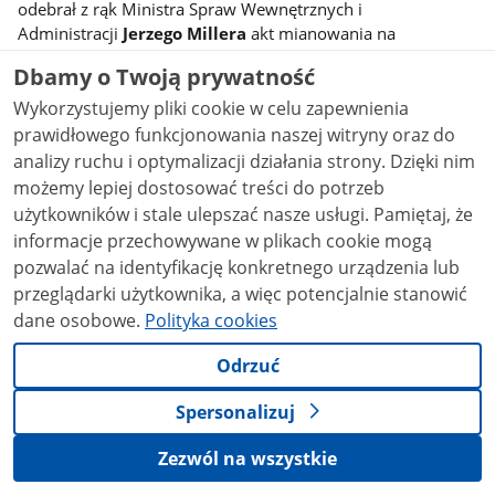
odebrał z rąk Ministra Spraw Wewnętrznych i
Administracji
Jerzego Millera
akt mianowania na
stopień
młodszego brygadiera.
Dbamy o Twoją prywatność
– 27 czerwca 2012 roku;
ogn. Krzysztof Kochanowicz
–
Wykorzystujemy pliki cookie w celu zapewnienia
Starszy Operator Sprzętu Specjalnego w czasie wolnym od
prawidłowego funkcjonowania naszej witryny oraz do
służby, działając w stanie wyższej konieczności bez
analizy ruchu i optymalizacji działania strony. Dzięki nim
odpowiedniego zabezpieczenia, ewakuował
możemy lepiej dostosować treści do potrzeb
poszkodowanego z objętego pożarem domu w Wyszatycach
użytkowników i stale ulepszać nasze usługi. Pamiętaj, że
a następnie wyniósł z płonącej kuchni butlę gazową. Za
informacje przechowywane w plikach cookie mogą
swoją postawę w dniu 24 października 2013r. został
pozwalać na identyfikację konkretnego urządzenia lub
odznaczony „Krzyżem Zasługi za Dzielność” przez Ministra
Spraw Wewnętrznych
Bartłomieja Sienkiewicza
.
przeglądarki użytkownika, a więc potencjalnie stanowić
dane osobowe.
Polityka cookies
Opracował:
st. bryg. Tadeusz Kudyba
Odrzuć
Spersonalizuj
stopka
Komenda Miejska Państwowej Straży Pożarnej w
Przemyślu
Zezwól na wszystkie