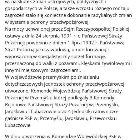
w. na skutek zmian ustrojowych, politycznych i
gospodarczych w Polsce, a także wzrostu różnego rodzaju
zagrożeń stało się konieczne dokonanie radykalnych zmian
w systemie ochrony przeciwpożarowej.
Na mocy uchwalonej przez Sejm Rzeczypospolitej Polskiej
ustawy z dnia 24 sierpnia 1991 r. o Państwowej Straży
Pożarnej; powołano z dniem 1 lipca 1992 r. Państwową
Straż Pożarną jako zawodową, umundurowaną i
wyposażoną w specjalistyczny sprzęt formację,
przeznaczoną do walki z pożarami, klęskami żywiołowymi i
innymi miejscowymi zagrożeniami.
W województwie przemyskim po zniesieniu
dotychczasowych jednostek ochrony przeciwpożarowej
utworzono; Komendę Wojewódzką Państwowej Straży
Pożarnej w Przemyślu której podlegały 3 Komendy
Rejonowe Państwowej Straży Pożarnej w; Przemyślu,
Jarosławiu i Lubaczowie oraz 4 Jednostki ratowniczo-
gaśnicze PSP w; Przemyślu, Jarosławiu, Przeworsku i
Lubaczowie.
W dniu utworzenia w Komendzie Wojewódzkiej PSP w