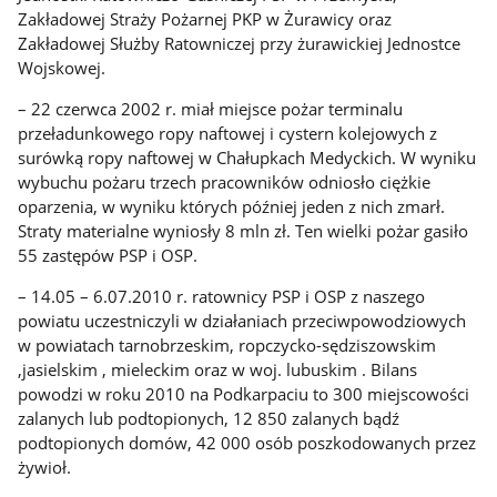
Zakładowej Straży Pożarnej PKP w Żurawicy oraz
Zakładowej Służby Ratowniczej przy żurawickiej Jednostce
Wojskowej.
– 22 czerwca 2002 r. miał miejsce pożar terminalu
przeładunkowego ropy naftowej i cystern kolejowych z
surówką ropy naftowej w Chałupkach Medyckich. W wyniku
wybuchu pożaru trzech pracowników odniosło ciężkie
oparzenia, w wyniku których później jeden z nich zmarł.
Straty materialne wyniosły 8 mln zł. Ten wielki pożar gasiło
55 zastępów PSP i OSP.
– 14.05 – 6.07.2010 r. ratownicy PSP i OSP z naszego
powiatu uczestniczyli w działaniach przeciwpowodziowych
w powiatach tarnobrzeskim, ropczycko-sędziszowskim
,jasielskim , mieleckim oraz w woj. lubuskim . Bilans
powodzi w roku 2010 na Podkarpaciu to 300 miejscowości
zalanych lub podtopionych, 12 850 zalanych bądź
podtopionych domów, 42 000 osób poszkodowanych przez
żywioł.