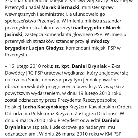
Sztandar Komendzie Miejskie Państwowej Straży Pożarnej w
Przemyślu nadał
Marek Biernacki
, minister spraw
wewnętrznych i administracji, a ufundowało go
społeczeństwo Przemyśla. W imieniu ministra sztandar
przemyskim strażakom wręczył
nadbrygadier Marek
Jasiński
, zastępca komendanta głównego PSP. W imieniu
przemyskich strażaków sztandar przyjął
młodszy
brygadier Lucjan Gładysz
, komendant miejski PSP w
Przemyślu.
– 16 lutego 2010 roku;
st. kpt. Daniel Dryniak
– Z-ca
Dowódcy JRG PSP uratował wędkarza, który znajdował się
na krze na Sanie, odnosząc przy tym jednak poważne
obrażenia wskutek przygniecenia przez kry. W związku z
powyższym wydarzeniem, w dniu 19 lutego 2010 roku
został odznaczony przez Prezydenta Rzeczypospolitej
Polskiej
Lecha Kaczyńskiego
Krzyżem Kawalerskim Orderu
Odrodzenia Polski oraz Krzyżem Zasługi za Dzielność. W
dniu 9 marca 2010 roku Prezydent odwiedził
Daniela
Dryniaka
w szpitalu i udekorował go nadanymi mu
odznaczeniami. W dniu 26 marca 2010 roku w KM PSP