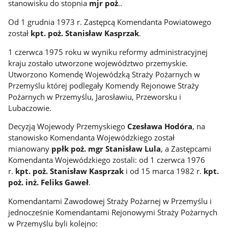
stanowisku do stopnia
mjr poż
..
Od 1 grudnia 1973 r. Zastępcą Komendanta Powiatowego
został
kpt. poż. Stanisław Kasprzak
.
1 czerwca 1975 roku w wyniku reformy administracyjnej
kraju zostało utworzone województwo przemyskie.
Utworzono Komendę Wojewódzką Straży Pożarnych w
Przemyślu której podlegały Komendy Rejonowe Straży
Pożarnych w Przemyślu, Jarosławiu, Przeworsku i
Lubaczowie.
Decyzją Wojewody Przemyskiego
Czesława Hodóra
, na
stanowisko Komendanta Wojewódzkiego został
mianowany
ppłk poż. mgr Stanisław Lula
, a Zastępcami
Komendanta Wojewódzkiego zostali: od 1 czerwca 1976
r.
kpt. poż. Stanisław Kasprzak
i od 15 marca 1982 r.
kpt.
poż. inż. Feliks Gaweł
.
Komendantami Zawodowej Straży Pożarnej w Przemyślu i
jednocześnie Komendantami Rejonowymi Straży Pożarnych
w Przemyślu byli kolejno: