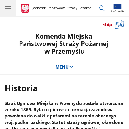
przejdź
gov.pl
Jednostki Państwowej Straży Pożarnej
gov.pl
Jednostki
do
Państwowej
wyszukiwar
Straży
Otwór
Pożarnej
okno
Komenda Miejska
z
tłuma
Państwowej Straży Pożarnej
języka
w Przemyślu
migow
MENU
Historia
Straż Ogniowa Miejska w Przemyślu została utworzona
w roku 1865. Była to pierwsza formacja zawodowa
powołana do walki z pożarami na terenie obecnego
woj. podkarpackiego. Statut straży ogniowej określono
w „Ustawie ogniowej dla miasta Przemyśla”