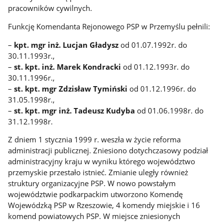
pracowników cywilnych.
Funkcję Komendanta Rejonowego PSP w Przemyślu pełnili:
–
kpt. mgr inż. Lucjan Gładysz
od 01.07.1992r. do
30.11.1993r.,
–
st. kpt. inż. Marek Kondracki
od 01.12.1993r. do
30.11.1996r.,
–
st. kpt. mgr Zdzisław Tymiński
od 01.12.1996r. do
31.05.1998r.,
–
st. kpt. mgr inż. Tadeusz Kudyba
od 01.06.1998r. do
31.12.1998r.
Z dniem 1 stycznia 1999 r. weszła w życie reforma
administracji publicznej. Zniesiono dotychczasowy podział
administracyjny kraju w wyniku którego województwo
przemyskie przestało istnieć. Zmianie uległy również
struktury organizacyjne PSP. W nowo powstałym
województwie podkarpackim utworzono Komendę
Wojewódzką PSP w Rzeszowie, 4 komendy miejskie i 16
komend powiatowych PSP. W miejsce zniesionych