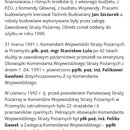
finansowana z różnych środków tj. z własnego budżetu, z
PZU, z Komendy Głównej, z budżetu Wojewody. Pracami
budowlanymi kierował Technik Budowlany
Jan Szczurek
a
roboty budowlane wykonywane były przez załogę
Zawodowej Straży Pożarnej. Obiekt został oddany do
użytku w roku 1990.
31 marca 1991 r. Komendant Wojewódzki Straży Pożarnych
w Przemyślu
płk. poż. mgr Stanisław Lula
po 42 latach
służby w zawodowym pożarnictwie przeszedł na emeryturę.
Obowiązki Komendanta Wojewódzkiego Straży Pożarnych z
dniem 1 .04. 1991 r. powierzono
ppłk. poż. inż. Feliksowi
Gawłowi
dotychczasowemu Z-cy Komendanta
Wojewódzkiego.
W czerwcu 1992 r. tj. przed powołaniem Państwowej Straży
Pożarnej w Komendzie Wojewódzkiej Straży Pożarnych w
Przemyślu zatrudnionych było 22 strażaków i 6
pracowników cywilnych. Pełniącym obowiązki Komendanta
Wojewódzkiego Straży Pożarnych był
płk poż. inż. Feliks
Gaweł
, a Zastępcą Komendanta Wojewódzkiego –
ppłk