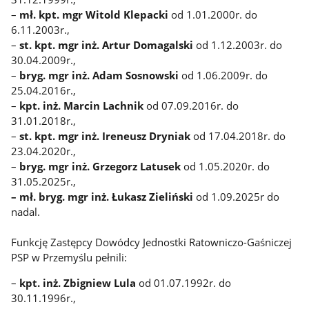
–
mł. kpt. mgr Witold Klepacki
od 1.01.2000r. do
6.11.2003r.,
–
st. kpt. mgr inż. Artur Domagalski
od 1.12.2003r. do
30.04.2009r.,
–
bryg. mgr inż. Adam Sosnowski
od 1.06.2009r. do
25.04.2016r.,
–
kpt. inż. Marcin Lachnik
od 07.09.2016r. do
31.01.2018r.,
–
st.
kpt. mgr inż. Ireneusz Dryniak
od 17.04.2018r. do
23.04.2020r.,
–
bryg. mgr inż. Grzegorz Latusek
od 1.05.2020r. do
31.05.2025r.,
– mł. bryg. mgr inż. Łukasz Zieliński
od 1.09.2025r do
nadal.
Funkcję Zastępcy Dowódcy Jednostki Ratowniczo-Gaśniczej
PSP w Przemyślu pełnili:
–
kpt. inż. Zbigniew Lula
od 01.07.1992r. do
30.11.1996r.,