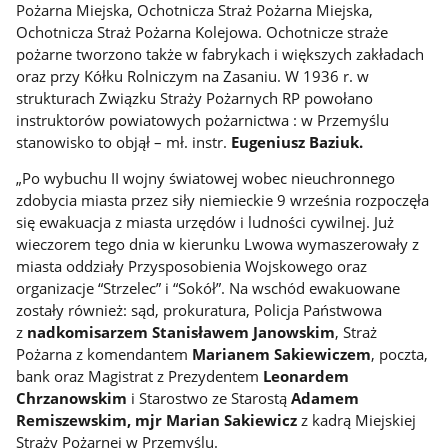
Pożarna Miejska, Ochotnicza Straż Pożarna Miejska,
Ochotnicza Straż Pożarna Kolejowa. Ochotnicze straże
pożarne tworzono także w fabrykach i większych zakładach
oraz przy Kółku Rolniczym na Zasaniu. W 1936 r. w
strukturach Związku Straży Pożarnych RP powołano
instruktorów powiatowych pożarnictwa : w Przemyślu
stanowisko to objął – mł. instr.
Eugeniusz Baziuk.
„Po wybuchu II wojny światowej wobec nieuchronnego
zdobycia miasta przez siły niemieckie 9 września rozpoczęła
się ewakuacja z miasta urzędów i ludności cywilnej. Już
wieczorem tego dnia w kierunku Lwowa wymaszerowały z
miasta oddziały Przysposobienia Wojskowego oraz
organizacje “Strzelec” i “Sokół”. Na wschód ewakuowane
zostały również: sąd, prokuratura, Policja Państwowa
z
nadkomisarzem Stanisławem Janowskim
, Straż
Pożarna z komendantem
Marianem Sakiewiczem
, poczta,
bank oraz Magistrat z Prezydentem
Leonardem
Chrzanowskim
i Starostwo ze Starostą
Adamem
Remiszewskim,
mjr Marian Sakiewicz
z kadrą Miejskiej
Straży Pożarnej w Przemyślu.