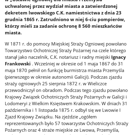
uchwalonej przez wydział miasta a zatwierdzonej
dekretem lwowskiego C.K. namiestnictwa z dnia 23
grudnia 1865 r. Zatrudniono w niej 6-ciu pompierów,
którzy mieli za zadanie ochronę 8 560 mieszkańców
miasta.
W 1871 r. do pomocy Miejskiej Straży Ogniowej powołano
Towarzystwo Ochotniczej Straży Pożarnej na czele którego
stanął jako naczelnik, C.K. notariusz i radny miejski
Ignacy
Frankowski
. Wcześniej w okresie od 1 maja 1867 do 31
maja 1870 pełnił on funkcję burmistrza miasta Przemyśla
(pierwszego w okresie autonomii Galicji). Podczas zjazdu
straży ogniowych 25 sierpnia 1872 r. w Wieliczce
przewodniczył on obradom. Podczas tego zjazdu powołano
Krajowy Związek Ochotniczych Straży Pożarnych w Galicji i
Lodomeryi z Wielkim Księstwem Krakowskim. W dniach 31
października i 1 listopada 1875 r. odbył się we Lwowie I
Zjazd Krajowy Związku. Na zjeździe „ogółem
reprezentowanych było 57 towarzystw Ochotniczych Straży
Pożarnych oraz 4 straże miejskie ze Lwowa, Przemyśla,