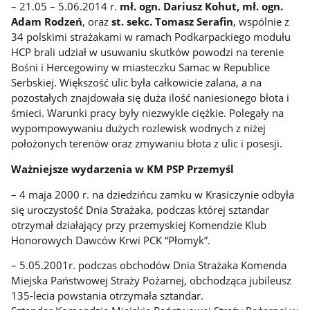
– 21.05 – 5.06.2014 r.
mł. ogn. Dariusz Kohut, mł. ogn.
Adam Rodzeń
, oraz
st. sekc. Tomasz Serafin
, wspólnie z
34 polskimi strażakami w ramach Podkarpackiego modułu
HCP brali udział w usuwaniu skutków powodzi na terenie
Bośni i Hercegowiny w miasteczku Samac w Republice
Serbskiej. Większość ulic była całkowicie zalana, a na
pozostałych znajdowała się duża ilość naniesionego błota i
śmieci. Warunki pracy były niezwykle ciężkie. Polegały na
wypompowywaniu dużych rozlewisk wodnych z niżej
położonych terenów oraz zmywaniu błota z ulic i posesji.
Ważniejsze wydarzenia w KM PSP Przemyśl
– 4 maja 2000 r. na dziedzińcu zamku w Krasiczynie odbyła
się uroczystość Dnia Strażaka, podczas której sztandar
otrzymał działający przy przemyskiej Komendzie Klub
Honorowych Dawców Krwi PCK “Płomyk”.
– 5.05.2001r. podczas obchodów Dnia Strażaka Komenda
Miejska Państwowej Straży Pożarnej, obchodząca jubileusz
135-lecia powstania otrzymała sztandar.