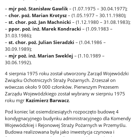
–
mjr poż. Stanisław Gawlik
– (1.07.1975 – 30.04.1977);
–
chor. poż. Marian Krotysz
– (1.05.1977 – 30.11.1980);
–
st. chor. poż. Jan Machnicki
– (1.12.1980 – 31.08.1983);
–
ppor. poż. inż. Marek Kondracki
– (1.09.1983 –
31.03.1986);
–
st. chor. poż. Julian Sieradzki
– (1.04.1986 –
30.09.1989);
–
mjr poż. inż. Marian Sweklej
– (1.10.1989 –
30.06.1992).
4 sierpnia 1975 roku został utworzony Zarząd Wojewódzki
Związku Ochotniczych Straży Pożarnych. Zrzeszał on
wówczas około 9 000 członków. Pierwszym Prezesem
Zarządu Wojewódzkiego został wybrany w sierpniu 1975
roku mgr
Kazimierz Barwacz
.
Pod koniec lat osiemdziesiątych rozpoczęto budowę 4
kondygnacyjnego budynku administracyjnego dla Komendy
Wojewódzkiej i Rejonowej Straży Pożarnych w Przemyślu.
Budowa realizowana była jako inwestycja czynowa i