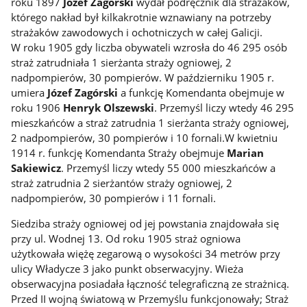
roku 1897
Józef Zagórski
wydał podręcznik dla strażaków,
którego nakład był kilkakrotnie wznawiany na potrzeby
strażaków zawodowych i ochotniczych w całej Galicji.
W roku 1905 gdy liczba obywateli wzrosła do 46 295 osób
straż zatrudniała 1 sierżanta straży ogniowej, 2
nadpompierów, 30 pompierów. W październiku 1905 r.
umiera
Józef Zagórski
a funkcję Komendanta obejmuje w
roku 1906
Henryk Olszewski
. Przemyśl liczy wtedy 46 295
mieszkańców a straż zatrudnia 1 sierżanta straży ogniowej,
2 nadpompierów, 30 pompierów i 10 fornali.W kwietniu
1914 r. funkcję Komendanta Straży obejmuje
Marian
Sakiewicz
. Przemyśl liczy wtedy 55 000 mieszkańców a
straż zatrudnia 2 sierżantów straży ogniowej, 2
nadpompierów, 30 pompierów i 11 fornali.
Siedziba straży ogniowej od jej powstania znajdowała się
przy ul. Wodnej 13. Od roku 1905 straż ogniowa
użytkowała więżę zegarową o wysokości 34 metrów przy
ulicy Władycze 3 jako punkt obserwacyjny. Wieża
obserwacyjna posiadała łączność telegraficzną ze strażnicą.
Przed II wojną światową w Przemyślu funkcjonowały; Straż