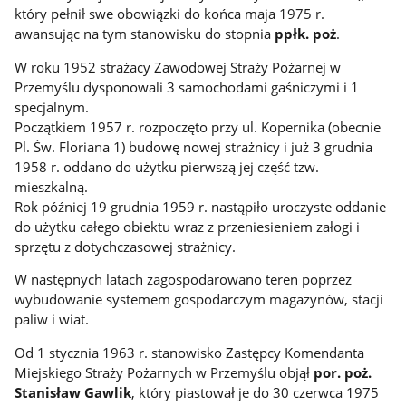
który pełnił swe obowiązki do końca maja 1975 r.
awansując na tym stanowisku do stopnia
ppłk. poż
.
W roku 1952 strażacy Zawodowej Straży Pożarnej w
Przemyślu dysponowali 3 samochodami gaśniczymi i 1
specjalnym.
Początkiem 1957 r. rozpoczęto przy ul. Kopernika (obecnie
Pl. Św. Floriana 1) budowę nowej strażnicy i już 3 grudnia
1958 r. oddano do użytku pierwszą jej część tzw.
mieszkalną.
Rok później 19 grudnia 1959 r. nastąpiło uroczyste oddanie
do użytku całego obiektu wraz z przeniesieniem załogi i
sprzętu z dotychczasowej strażnicy.
W następnych latach zagospodarowano teren poprzez
wybudowanie systemem gospodarczym magazynów, stacji
paliw i wiat.
Od 1 stycznia 1963 r. stanowisko Zastępcy Komendanta
Miejskiego Straży Pożarnych w Przemyślu objął
por. poż.
Stanisław Gawlik
, który piastował je do 30 czerwca 1975