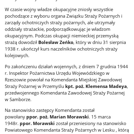
W czasie wojny władze okupacyjne zniosły wszystkie
pochodzące z wyboru organa Związku Straży Pożarnych i
zarządy ochotniczych straży pożarnych, ale utrzymały
oddziały strażackie, podporządkowując je władzom
okupacyjnym. Podczas okupacji niemieckiej przemyską
strażą dowodził
Bolesław Zeńko
, który w dniu 31 sierpnia
1938 r. ukończył kurs naczelników ochotniczych straży
kolejowych.
Po zakończeniu działań wojennych, z dniem 7 grudnia 1944
r. Inspektor Pożarnictwa Urzędu Wojewódzkiego w
Rzeszowie powołał na Komendanta Miejskiej Zawodowej
Straży Pożarnej w Przemyślu
kpt. poż. Klemensa Madeya
,
przedwojennego Komendanta Zawodowej Straży Pożarnej
w Samborze.
Na stanowisko zastępcy Komendanta został
powołany
ppor. poż. Marian Morawski
. 15 marca
1948r.
ppor. Morawski
został przeniesiony na stanowisko
Powiatowego Komendanta Straży Pożarnych w Lesku , którą