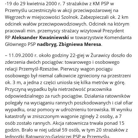
-19 do 29 kwietnia 2000 r. 7 strażaków z KM PSP w
Przemyślu uczestniczyło w akcji przeciwpożarowej na
Węgrzech w miejscowości Szolnok. Zabezpieczali ok. 2 km
odcinek wałów przeciwpowodziowych. Odcinek na którym
pracowali min. przemyscy strażacy wizytował Prezydent
RP
Aleksander Kwaśniewski
w towarzystwie Komendanta
Głównego PSP
nadbryg. Zbigniewa Meresa
.
– 11.09.2000 r. około godziny 22-giej w Żurawicy doszło do
zderzenia dwóch pociągów: towarowego i osobowego
relacji Przemyśl-Rzeszów. Pierwszy wagon pociągu
osobowego był niemal całkowicie zgnieciony na przestrzeni
ok. 3 m, a jedna z części uniosła się kilka metrów w górę.
Przyczyną wypadku była nietrzeźwość pracownika
odpowiedzialnego za ruch pociągów. Działania ratowników
polegały na wyciąganiu rannych poszkodowanych i ciał ofiar
wypadku, oraz pomocy w udrożnieniu torowiska. W wyniku
katastrofy w zniszczonym wagonie zginęły 2 osoby, a 7
osób zostało rannych. Akcja ratownicza trwała ponad 15
godzin. Brało w niej udział 59 osób, w tym 20 strażaków z
Jednostki Ratowniczo-Gaśniczej PSP w Przemyślu,