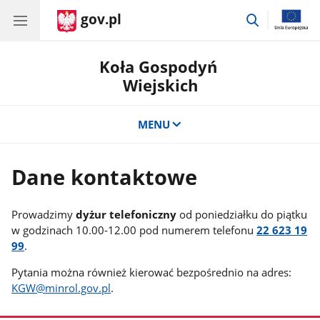
gov.pl
przejdź
do
wyszukiwar
Koła Gospodyń
Wiejskich
MENU
Dane kontaktowe
Prowadzimy
dyżur telefoniczny
od poniedziałku do piątku
w godzinach 10.00-12.00 pod numerem telefonu
22 623 19
99
.
Pytania można również kierować bezpośrednio na adres:
KGW@minrol.gov.pl
.