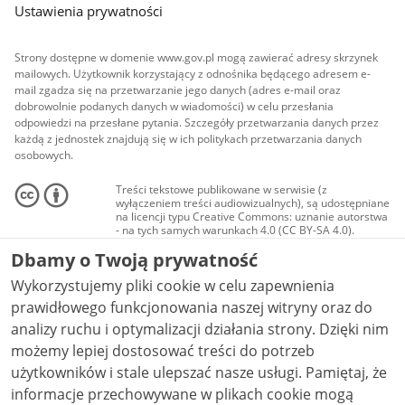
Ustawienia prywatności
Strony dostępne w domenie www.gov.pl mogą zawierać adresy skrzynek
mailowych. Użytkownik korzystający z odnośnika będącego adresem e-
mail zgadza się na przetwarzanie jego danych (adres e-mail oraz
dobrowolnie podanych danych w wiadomości) w celu przesłania
odpowiedzi na przesłane pytania. Szczegóły przetwarzania danych przez
każdą z jednostek znajdują się w ich politykach przetwarzania danych
osobowych.
Treści tekstowe publikowane w serwisie (z
wyłączeniem treści audiowizualnych), są udostępniane
na licencji typu Creative Commons: uznanie autorstwa
- na tych samych warunkach 4.0 (CC BY-SA 4.0).
Materiały audiowizualne, w tym zdjęcia, materiały
Dbamy o Twoją prywatność
audio i wideo, są udostępniane na licencji typu
Creative Commons: uznanie autorstwa użycie
Wykorzystujemy pliki cookie w celu zapewnienia
niekomercyjne - bez utworów zależnych 4.0 (CC BY-
NC-ND 4.0), o ile nie jest to stwierdzone inaczej.
prawidłowego funkcjonowania naszej witryny oraz do
analizy ruchu i optymalizacji działania strony. Dzięki nim
możemy lepiej dostosować treści do potrzeb
użytkowników i stale ulepszać nasze usługi. Pamiętaj, że
informacje przechowywane w plikach cookie mogą