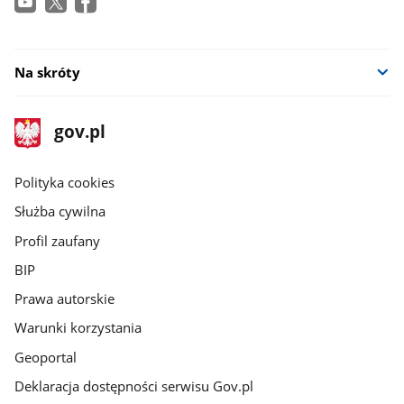
Na skróty
stopka
Strona
gov.pl
gov.pl
główna
gov.pl
Polityka cookies
Służba cywilna
Profil zaufany
BIP
Prawa autorskie
Warunki korzystania
Geoportal
Deklaracja dostępności serwisu Gov.pl