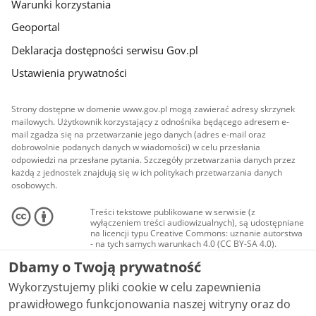
Warunki korzystania
Geoportal
Deklaracja dostępności serwisu Gov.pl
Ustawienia prywatności
Strony dostępne w domenie www.gov.pl mogą zawierać adresy skrzynek
mailowych. Użytkownik korzystający z odnośnika będącego adresem e-
mail zgadza się na przetwarzanie jego danych (adres e-mail oraz
dobrowolnie podanych danych w wiadomości) w celu przesłania
odpowiedzi na przesłane pytania. Szczegóły przetwarzania danych przez
każdą z jednostek znajdują się w ich politykach przetwarzania danych
osobowych.
Treści tekstowe publikowane w serwisie (z
wyłączeniem treści audiowizualnych), są udostępniane
na licencji typu Creative Commons: uznanie autorstwa
- na tych samych warunkach 4.0 (CC BY-SA 4.0).
Materiały audiowizualne, w tym zdjęcia, materiały
Dbamy o Twoją prywatność
audio i wideo, są udostępniane na licencji typu
Creative Commons: uznanie autorstwa użycie
Wykorzystujemy pliki cookie w celu zapewnienia
niekomercyjne - bez utworów zależnych 4.0 (CC BY-
NC-ND 4.0), o ile nie jest to stwierdzone inaczej.
prawidłowego funkcjonowania naszej witryny oraz do