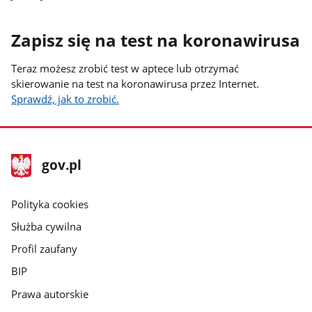
Zapisz się na test na koronawirusa
Teraz możesz zrobić test w aptece lub otrzymać
skierowanie na test na koronawirusa przez Internet.
Sprawdź, jak to zrobić.
stopka
Strona
gov.pl
gov.pl
główna
gov.pl
Polityka cookies
Służba cywilna
Profil zaufany
BIP
Prawa autorskie