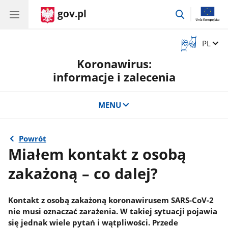
gov.pl
przejdź
do
wyszukiwar
Otwórz
Zmień 
PL
okno
Koronawirus:
z
tłumaczem
informacje i zalecenia
języka
migowego
MENU
Powrót
Miałem kontakt z osobą
zakażoną – co dalej?
Kontakt z osobą zakażoną koronawirusem SARS-CoV-2
nie musi oznaczać zarażenia. W takiej sytuacji pojawia
się jednak wiele pytań i wątpliwości. Przede