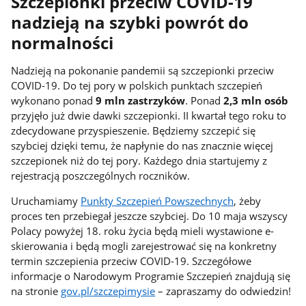
Szczepionki przeciw COVID-19
nadzieją na szybki powrót do
normalności
Nadzieją na pokonanie pandemii są szczepionki przeciw
COVID-19. Do tej pory w polskich punktach szczepień
wykonano ponad
9 mln zastrzyków
. Ponad
2,3 mln
osób
przyjęło już dwie dawki szczepionki. II kwartał tego roku to
zdecydowane przyspieszenie. Będziemy szczepić się
szybciej dzięki temu, że napłynie do nas znacznie więcej
szczepionek niż do tej pory. Każdego dnia startujemy z
rejestracją poszczególnych roczników.
Uruchamiamy
Punkty Szczepień Powszechnych
, żeby
proces ten przebiegał jeszcze szybciej. Do 10 maja wszyscy
Polacy powyżej 18. roku życia będą mieli wystawione e-
skierowania i będą mogli zarejestrować się na konkretny
termin szczepienia przeciw COVID-19. Szczegółowe
informacje o Narodowym Programie Szczepień znajdują się
na stronie
gov.pl/szczepimysie
– zapraszamy do odwiedzin!