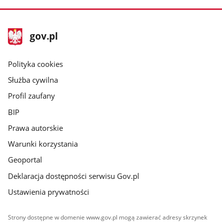
stopka
Strona
gov.pl
gov.pl
główna
gov.pl
Polityka cookies
Służba cywilna
Profil zaufany
BIP
Prawa autorskie
Warunki korzystania
Geoportal
Deklaracja dostępności serwisu Gov.pl
Ustawienia prywatności
Strony dostępne w domenie www.gov.pl mogą zawierać adresy skrzynek