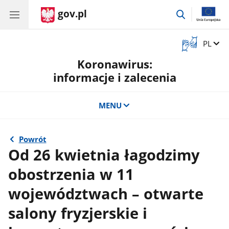
gov.pl
przejdź
do
wyszukiwar
Otwórz
Zmień 
PL
okno
Koronawirus:
z
tłumaczem
informacje i zalecenia
języka
migowego
MENU
Powrót
Od 26 kwietnia łagodzimy
obostrzenia w 11
województwach – otwarte
salony fryzjerskie i