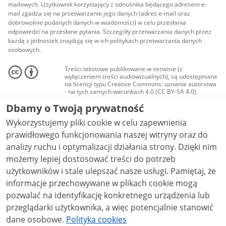
mailowych. Użytkownik korzystający z odnośnika będącego adresem e-
mail zgadza się na przetwarzanie jego danych (adres e-mail oraz
dobrowolnie podanych danych w wiadomości) w celu przesłania
odpowiedzi na przesłane pytania. Szczegóły przetwarzania danych przez
każdą z jednostek znajdują się w ich politykach przetwarzania danych
osobowych.
Treści tekstowe publikowane w serwisie (z
wyłączeniem treści audiowizualnych), są udostępniane
na licencji typu Creative Commons: uznanie autorstwa
- na tych samych warunkach 4.0 (CC BY-SA 4.0).
Materiały audiowizualne, w tym zdjęcia, materiały
Dbamy o Twoją prywatność
audio i wideo, są udostępniane na licencji typu
Creative Commons: uznanie autorstwa użycie
Wykorzystujemy pliki cookie w celu zapewnienia
niekomercyjne - bez utworów zależnych 4.0 (CC BY-
NC-ND 4.0), o ile nie jest to stwierdzone inaczej.
prawidłowego funkcjonowania naszej witryny oraz do
analizy ruchu i optymalizacji działania strony. Dzięki nim
możemy lepiej dostosować treści do potrzeb
użytkowników i stale ulepszać nasze usługi. Pamiętaj, że
informacje przechowywane w plikach cookie mogą
pozwalać na identyfikację konkretnego urządzenia lub
przeglądarki użytkownika, a więc potencjalnie stanowić
dane osobowe.
Polityka cookies