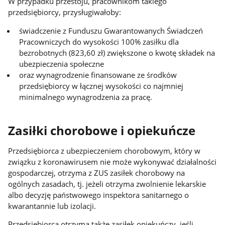
W przypadku przestoju, pracownikom takiego
przedsiębiorcy, przysługiwałoby:
świadczenie z Funduszu Gwarantowanych Świadczeń
Pracowniczych do wysokości 100% zasiłku dla
bezrobotnych (823,60 zł) zwiększone o kwotę składek na
ubezpieczenia społeczne
oraz wynagrodzenie finansowane ze środków
przedsiębiorcy w łącznej wysokości co najmniej
minimalnego wynagrodzenia za pracę.
Zasiłki chorobowe i opiekuńcze
Przedsiębiorca z ubezpieczeniem chorobowym, który w
związku z koronawirusem nie może wykonywać działalności
gospodarczej, otrzyma z ZUS zasiłek chorobowy na
ogólnych zasadach, tj. jeżeli otrzyma zwolnienie lekarskie
albo decyzję państwowego inspektora sanitarnego o
kwarantannie lub izolacji.
Przedsiębiorca otrzyma także zasiłek opiekuńczy, jeśli