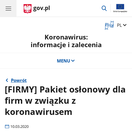
gov.pl
przejdź
do
wyszukiwar
Otwórz
Zmień 
PL
okno
Koronawirus:
z
tłumaczem
informacje i zalecenia
języka
migowego
MENU
Powrót
[FIRMY] Pakiet osłonowy dla
firm w związku z
koronawirusem
10.03.2020