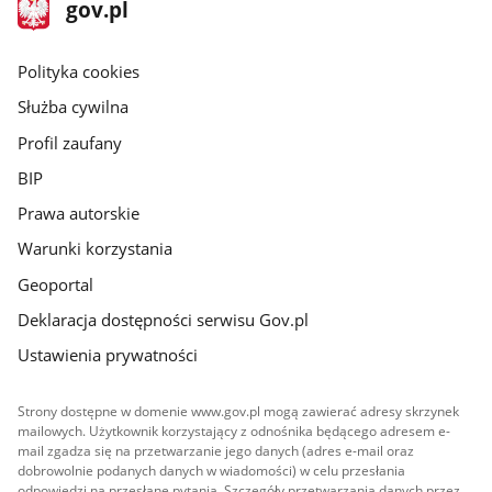
stopka
Strona
gov.pl
gov.pl
główna
gov.pl
Polityka cookies
Służba cywilna
Profil zaufany
BIP
Prawa autorskie
Warunki korzystania
Geoportal
Deklaracja dostępności serwisu Gov.pl
Ustawienia prywatności
Strony dostępne w domenie www.gov.pl mogą zawierać adresy skrzynek
mailowych. Użytkownik korzystający z odnośnika będącego adresem e-
mail zgadza się na przetwarzanie jego danych (adres e-mail oraz
dobrowolnie podanych danych w wiadomości) w celu przesłania
odpowiedzi na przesłane pytania. Szczegóły przetwarzania danych przez