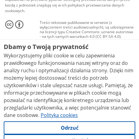
każdą z jednostek znajdują się w ich politykach przetwarzania danych
osobowych.
Treści tekstowe publikowane w serwisie (z
wyłączeniem treści audiowizualnych), są udostępniane
na licencji typu Creative Commons: uznanie autorstwa
- na tych samych warunkach 4.0 (CC BY-SA 4.0).
Materiały audiowizualne, w tym zdjęcia, materiały
Dbamy o Twoją prywatność
audio i wideo, są udostępniane na licencji typu
Creative Commons: uznanie autorstwa użycie
Wykorzystujemy pliki cookie w celu zapewnienia
niekomercyjne - bez utworów zależnych 4.0 (CC BY-
NC-ND 4.0), o ile nie jest to stwierdzone inaczej.
prawidłowego funkcjonowania naszej witryny oraz do
analizy ruchu i optymalizacji działania strony. Dzięki nim
możemy lepiej dostosować treści do potrzeb
użytkowników i stale ulepszać nasze usługi. Pamiętaj, że
informacje przechowywane w plikach cookie mogą
pozwalać na identyfikację konkretnego urządzenia lub
przeglądarki użytkownika, a więc potencjalnie stanowić
dane osobowe.
Polityka cookies
Odrzuć