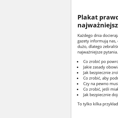
Plakat prawd
najważniejsz
Każdego dnia docieraj
gazety informują nas, 
dużo, dlatego zebrali
najważniejsze pytania.
Co zrobić po powro
Jakie zasady obow
Jak bezpiecznie zr
Co zrobić, aby pod
Czy na pewno musi
Co zrobić, jeśli m
Jak bezpiecznie do
To tylko kilka przykła