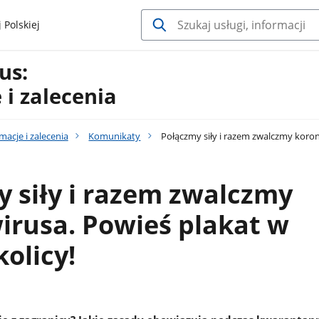
 Polskiej
us:
 i zalecenia
macje i zalecenia
Komunikaty
Połączmy siły i razem zwalczmy koron
 siły i razem zwalczmy
irusa. Powieś plakat w
kolicy!