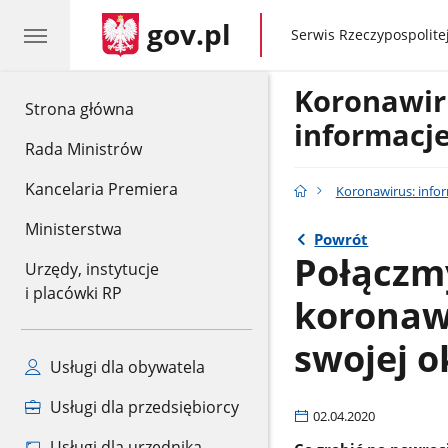
gov.pl
gov.pl
Serwis Rzeczypospolitej
Koronawir
gov.pl
Strona główna
informacje
Rada Ministrów
Kancelaria Premiera
Koronawirus: infor
Ministerstwa
Powrót
Połączmy
Urzędy, instytucje
i placówki RP
koronaw
swojej o
Usługi dla obywatela
Usługi dla przedsiębiorcy
02.04.2020
Usługi dla urzędnika