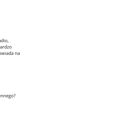
adio,
bardzo
powiada na
ennego?