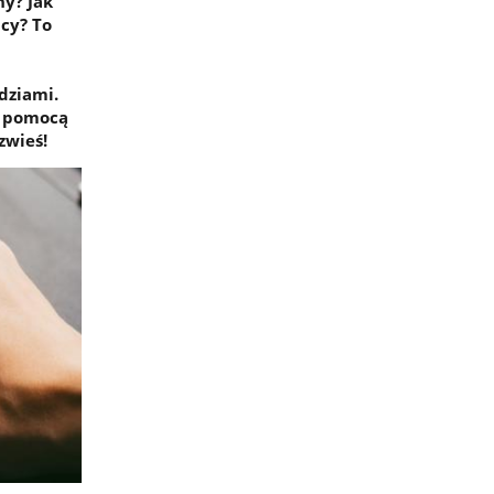
ny? Jak
acy? To
dziami.
a pomocą
zwieś!