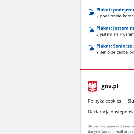
Plakat: podejrz
2​_podejrzenie​_koro
Plakat: Jestem 
3​_jestem​_na​_kwaran
Plakat: Seniorze 
9​_seniorze​_zadbaj.pd
stopka
Strona
gov.pl
gov.pl
główna
gov.pl
Polityka cookies
Sł
Deklaracja dostępnośc
Strony dostępne w domenie
danych (adres e-mail oraz 