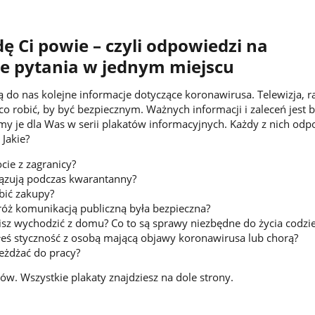
ę Ci powie – czyli odpowiedzi na
e pytania w jednym miejscu
ą do nas kolejne informacje dotyczące koronawirusa. Telewizja, r
co robić, by być bezpiecznym. Ważnych informacji i zaleceń jest 
śmy je dla Was w serii plakatów informacyjnych. Każdy z nich od
 Jakie?
cie z zagranicy?
iązują podczas kwarantanny?
obić zakupy?
róż komunikacją publiczną była bezpieczna?
sz wychodzić z domu? Co to są sprawy niezbędne do życia codzi
iałeś styczność z osobą mającą objawy koronawirusa lub chorą?
jeżdżać do pracy?
dów. Wszystkie plakaty znajdziesz na dole strony.