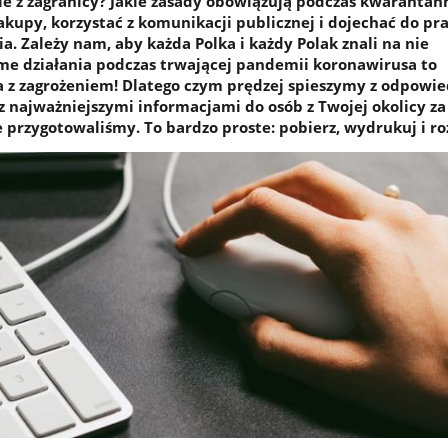
ie z zagranicy? Jakie zasady obowiązują podczas kwarantan
akupy, korzystać z komunikacji publicznej i dojechać do pr
. Zależy nam, aby każda Polka i każdy Polak znali na nie
e działania podczas trwającej pandemii koronawirusa to
a z zagrożeniem! Dlatego czym prędzej spieszymy z odpowie
 najważniejszymi informacjami do osób z Twojej okolicy z
e przygotowaliśmy. To bardzo proste: pobierz, wydrukuj i ro