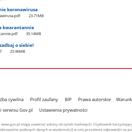
enie koronawirusa
nawirusa.pdf
23.71MB
na kwarantannie
tannie.pdf
35.14MB
zadbaj o siebie!
f
25.96MB
użba cywilna
Profil zaufany
BIP
Prawa autorskie
Warunki
i serwisu Gov.pl
Ustawienia prywatności
 www.gov.pl mogą zawierać adresy skrzynek mailowych. Użytkownik korzystający
dobrowolnie podanych danych w wiadomości) w celu przesłania odpowiedzi na prz