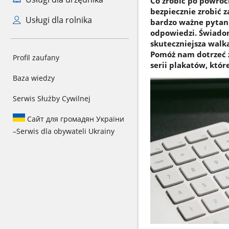
Co zrobić po powroc
bezpiecznie zrobić z
Usługi dla rolnika
bardzo ważne pytania
odpowiedzi. Świadom
skuteczniejsza walk
Pomóż nam dotrzeć z
Profil zaufany
serii plakatów, któr
Baza wiedzy
Serwis Służby Cywilnej
Сайт для громадян України
–
Serwis dla obywateli Ukrainy