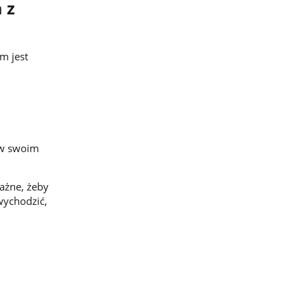
 z
m jest
 w swoim
ażne, żeby
wychodzić,