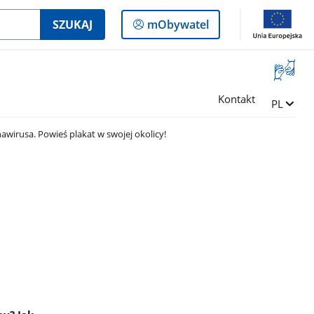
Logowanie
SZUKAJ
mObywatel
do
panelu
Otwórz
okno
z
Kontakt
Zmień ję
PL
tłumac
języka
awirusa. Powieś plakat w swojej okolicy!
migowe