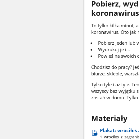
Pobierz, wyd
koronawirus
To tylko kilka minut, 
koronawirus. Oto jak 
Pobierz jeden lub 
Wydrukuj je i…
Powieś na swoich d
Chodzisz do pracy? Je
biurze, sklepie, warszt
Tylko tyle i aż tyle.
Ten
wszyscy bez wyjątku s
zostań w domu. Tylko
Materiały
Plakat: wróciłeś 
1​_wrociles​_z​_zagrani