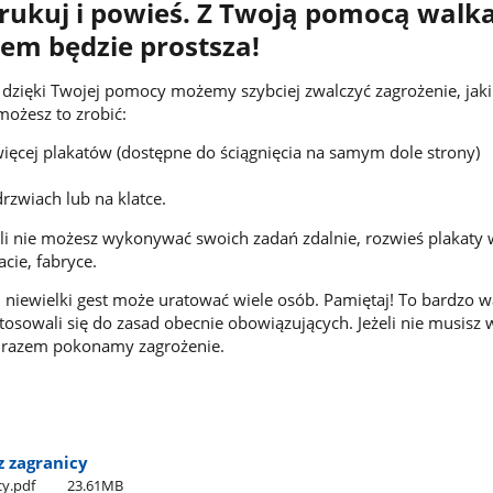
rukuj i powieś. Z Twoją pomocą walka
em będzie prostsza!
a dzięki Twojej pomocy możemy szybciej zwalczyć zagrożenie, jaki
możesz to zrobić:
więcej plakatów
(dostępne do ściągnięcia na samym dole strony)
rzwiach lub na klatce.
śli nie możesz wykonywać swoich zadań zdalnie, rozwieś plakaty
acie, fabryce.
 niewielki gest może uratować wiele osób.
Pamiętaj! To bardzo w
tosowali się do zasad obecnie obowiązujących. Jeżeli nie musisz 
 razem pokonamy zagrożenie.
z zagranicy
cy.pdf
23.61MB