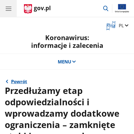
gov.pl
przejdź
do
wyszukiwar
Otwórz
Zmień 
PL
okno
Koronawirus:
z
tłumaczem
informacje i zalecenia
języka
migowego
MENU
Powrót
Przedłużamy etap
odpowiedzialności i
wprowadzamy dodatkowe
ograniczenia – zamknięte