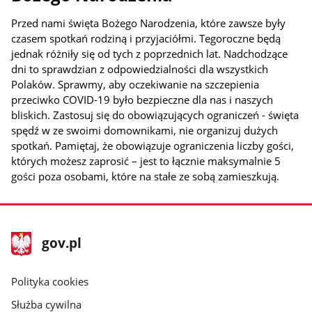
Przed nami święta Bożego Narodzenia, które zawsze były
czasem spotkań rodziną i przyjaciółmi. Tegoroczne będą
jednak różniły się od tych z poprzednich lat. Nadchodzące
dni to sprawdzian z odpowiedzialności dla wszystkich
Polaków. Sprawmy, aby oczekiwanie na szczepienia
przeciwko COVID-19 było bezpieczne dla nas i naszych
bliskich. Zastosuj się do obowiązujących ograniczeń - święta
spędź w ze swoimi domownikami, nie organizuj dużych
spotkań. Pamiętaj, że obowiązuje ograniczenia liczby gości,
których możesz zaprosić – jest to łącznie maksymalnie 5
gości poza osobami, które na stałe ze sobą zamieszkują.
stopka
Strona
gov.pl
gov.pl
główna
gov.pl
Polityka cookies
Służba cywilna