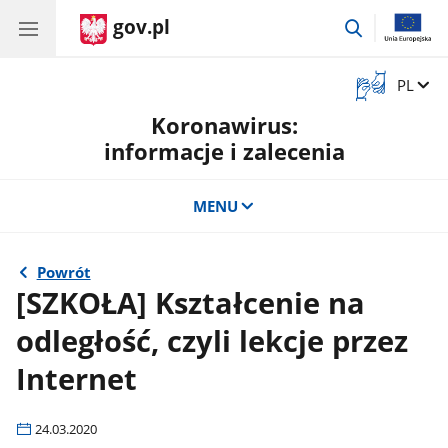
gov.pl
przejdź
do
wyszukiwar
Otwórz
Zmień 
PL
okno
Koronawirus:
z
tłumaczem
informacje i zalecenia
języka
migowego
MENU
Powrót
[SZKOŁA] Kształcenie na
odległość, czyli lekcje przez
Internet
24.03.2020