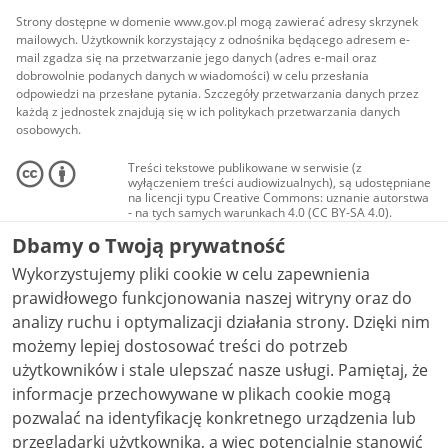
Strony dostępne w domenie www.gov.pl mogą zawierać adresy skrzynek
mailowych. Użytkownik korzystający z odnośnika będącego adresem e-
mail zgadza się na przetwarzanie jego danych (adres e-mail oraz
dobrowolnie podanych danych w wiadomości) w celu przesłania
odpowiedzi na przesłane pytania. Szczegóły przetwarzania danych przez
każdą z jednostek znajdują się w ich politykach przetwarzania danych
osobowych.
Treści tekstowe publikowane w serwisie (z
wyłączeniem treści audiowizualnych), są udostępniane
na licencji typu Creative Commons: uznanie autorstwa
- na tych samych warunkach 4.0 (CC BY-SA 4.0).
Materiały audiowizualne, w tym zdjęcia, materiały
Dbamy o Twoją prywatność
audio i wideo, są udostępniane na licencji typu
Creative Commons: uznanie autorstwa użycie
Wykorzystujemy pliki cookie w celu zapewnienia
niekomercyjne - bez utworów zależnych 4.0 (CC BY-
NC-ND 4.0), o ile nie jest to stwierdzone inaczej.
prawidłowego funkcjonowania naszej witryny oraz do
analizy ruchu i optymalizacji działania strony. Dzięki nim
możemy lepiej dostosować treści do potrzeb
użytkowników i stale ulepszać nasze usługi. Pamiętaj, że
informacje przechowywane w plikach cookie mogą
pozwalać na identyfikację konkretnego urządzenia lub
przeglądarki użytkownika, a więc potencjalnie stanowić