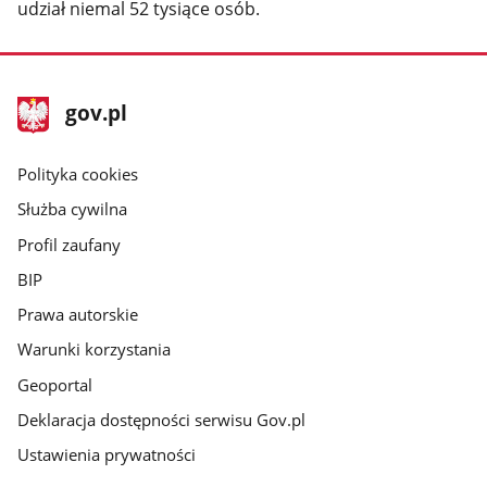
udział niemal 52 tysiące osób.
stopka
Strona
gov.pl
gov.pl
główna
gov.pl
Polityka cookies
Służba cywilna
Profil zaufany
BIP
Prawa autorskie
Warunki korzystania
Geoportal
Deklaracja dostępności serwisu Gov.pl
Ustawienia prywatności