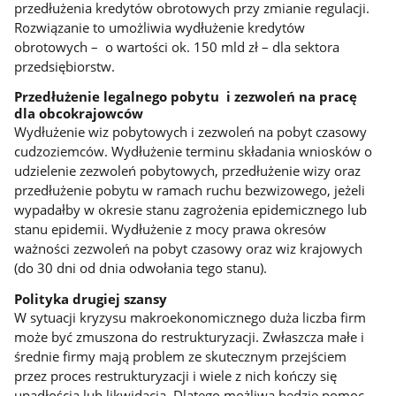
przedłużenia kredytów obrotowych przy zmianie regulacji.
Rozwiązanie to umożliwia wydłużenie kredytów
obrotowych – o wartości ok. 150 mld zł – dla sektora
przedsiębiorstw.
Przedłużenie legalnego pobytu i zezwoleń na pracę
dla obcokrajowców
Wydłużenie wiz pobytowych i zezwoleń na pobyt czasowy
cudzoziemców. Wydłużenie terminu składania wniosków o
udzielenie zezwoleń pobytowych, przedłużenie wizy oraz
przedłużenie pobytu w ramach ruchu bezwizowego, jeżeli
wypadałby w okresie stanu zagrożenia epidemicznego lub
stanu epidemii. Wydłużenie z mocy prawa okresów
ważności zezwoleń na pobyt czasowy oraz wiz krajowych
(do 30 dni od dnia odwołania tego stanu).
Polityka drugiej szansy
W sytuacji kryzysu makroekonomicznego duża liczba firm
może być zmuszona do restrukturyzacji. Zwłaszcza małe i
średnie firmy mają problem ze skutecznym przejściem
przez proces restrukturyzacji i wiele z nich kończy się
upadłością lub likwidacją. Dlatego możliwa będzie pomoc