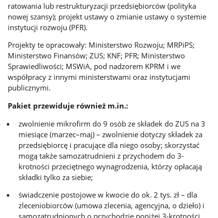
ratowania lub restrukturyzacji przedsiębiorców (polityka
nowej szansy); projekt ustawy o zmianie ustawy o systemie
instytucji rozwoju (PFR).
Projekty te opracowały: Ministerstwo Rozwoju; MRPiPS;
Ministerstwo Finansów; ZUS; KNF; PFR; Ministerstwo
Sprawiedliwości; MSWiA, pod nadzorem KPRM i we
współpracy z innymi ministerstwami oraz instytucjami
publicznymi.
Pakiet przewiduje również m.in.:
zwolnienie mikrofirm do 9 osób ze składek do ZUS na 3
miesiące (marzec–maj) – zwolnienie dotyczy składek za
przedsiębiorcę i pracujące dla niego osoby; skorzystać
mogą także samozatrudnieni z przychodem do 3-
krotności przeciętnego wynagrodzenia, którzy opłacają
składki tylko za siebie;
świadczenie postojowe w kwocie do ok. 2 tys. zł – dla
zleceniobiorców (umowa zlecenia, agencyjna, o dzieło) i
samozatrudnionych o przychodzie poniżej 3-krotności