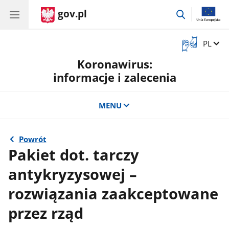
gov.pl
przejdź
do
wyszukiwar
Otwórz
Zmień 
PL
okno
Koronawirus:
z
tłumaczem
informacje i zalecenia
języka
migowego
MENU
Powrót
Pakiet dot. tarczy
antykryzysowej –
rozwiązania zaakceptowane
przez rząd