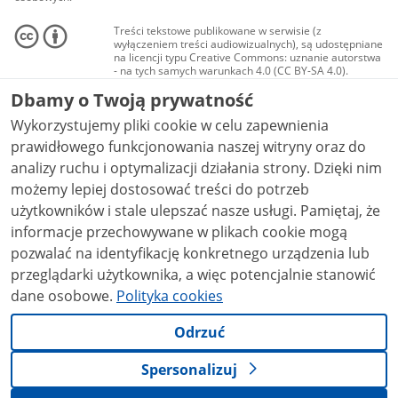
Treści tekstowe publikowane w serwisie (z
wyłączeniem treści audiowizualnych), są udostępniane
na licencji typu Creative Commons: uznanie autorstwa
- na tych samych warunkach 4.0 (CC BY-SA 4.0).
Materiały audiowizualne, w tym zdjęcia, materiały
Dbamy o Twoją prywatność
audio i wideo, są udostępniane na licencji typu
Creative Commons: uznanie autorstwa użycie
Wykorzystujemy pliki cookie w celu zapewnienia
niekomercyjne - bez utworów zależnych 4.0 (CC BY-
NC-ND 4.0), o ile nie jest to stwierdzone inaczej.
prawidłowego funkcjonowania naszej witryny oraz do
analizy ruchu i optymalizacji działania strony. Dzięki nim
możemy lepiej dostosować treści do potrzeb
użytkowników i stale ulepszać nasze usługi. Pamiętaj, że
informacje przechowywane w plikach cookie mogą
pozwalać na identyfikację konkretnego urządzenia lub
przeglądarki użytkownika, a więc potencjalnie stanowić
dane osobowe.
Polityka cookies
Odrzuć
Spersonalizuj