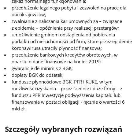
zakaz normalnego funkcjonowania;
przedłużenie legalnego pobytu i zezwoleń na pracę dla
obcokrajowców;
zwalnianie z naliczania kar umownych za – związane
z epidemią – opóźnienia przy realizacji przetargów;
umożliwienie gminom odstąpienia od pobierania
podatku od nieruchomości od firm, które przez epidemię
koronawirusa utraciły płynność finansową;
przedłużenie bankowych kredytów obrotowych, w
oparciu o dane finansowe na koniec 2019;
gwarancje de minimis z BGK;
dopłaty BGK do odsetek;
fundusze płynnościowe BGK, PFR i KUKE, w tym
możliwość uzyskania – przez średnie i duże firmy – z
funduszu PFR Inwestycje podwyższenia kapitału lub
finansowania w postaci obligacji - łącznie o wartości 6
mld zł.
Szczegóły wybranych rozwiązań