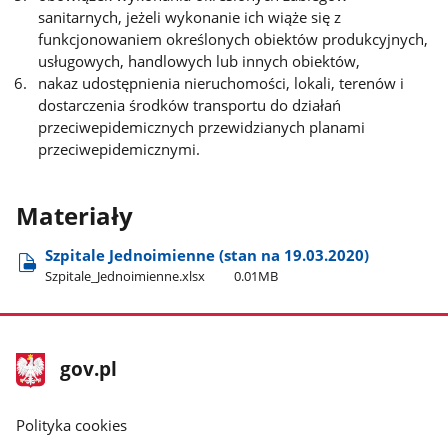
sanitarnych, jeżeli wykonanie ich wiąże się z
funkcjonowaniem określonych obiektów produkcyjnych,
usługowych, handlowych lub innych obiektów,
nakaz udostępnienia nieruchomości, lokali, terenów i
dostarczenia środków transportu do działań
przeciwepidemicznych przewidzianych planami
przeciwepidemicznymi.
Materiały
Szpitale Jednoimienne (stan na 19.03.2020)
Szpitale​_Jednoimienne.xlsx
0.01MB
stopka
Strona
gov.pl
gov.pl
główna
gov.pl
Polityka cookies