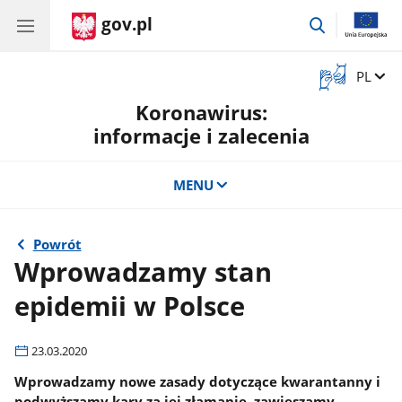
gov.pl
przejdź
do
wyszukiwar
Otwórz
Zmień 
PL
okno
Koronawirus:
z
tłumaczem
informacje i zalecenia
języka
migowego
MENU
Powrót
Wprowadzamy stan
epidemii w Polsce
23.03.2020
Wprowadzamy nowe zasady dotyczące kwarantanny i
podwyższamy kary za jej złamanie, zawieszamy