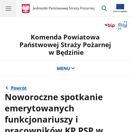
przejdź
gov.pl
Jednostki Państwowej Straży Pożarnej
gov.pl
Jednostki
do
Państwowej
wyszukiwar
Straży
Otwór
Pożarnej
okno
Komenda Powiatowa
z
tłuma
Państwowej Straży Pożarnej
języka
w Będzinie
migow
MENU
Powrót
Noworoczne spotkanie
emerytowanych
funkcjonariuszy i
pracowników KP PSP w