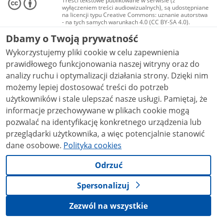
Treści tekstowe publikowane w serwisie (z
wyłączeniem treści audiowizualnych), są udostępniane
na licencji typu Creative Commons: uznanie autorstwa
- na tych samych warunkach 4.0 (CC BY-SA 4.0).
Materiały audiowizualne, w tym zdjęcia, materiały
Dbamy o Twoją prywatność
audio i wideo, są udostępniane na licencji typu
Creative Commons: uznanie autorstwa użycie
Wykorzystujemy pliki cookie w celu zapewnienia
niekomercyjne - bez utworów zależnych 4.0 (CC BY-
NC-ND 4.0), o ile nie jest to stwierdzone inaczej.
prawidłowego funkcjonowania naszej witryny oraz do
analizy ruchu i optymalizacji działania strony. Dzięki nim
możemy lepiej dostosować treści do potrzeb
użytkowników i stale ulepszać nasze usługi. Pamiętaj, że
informacje przechowywane w plikach cookie mogą
pozwalać na identyfikację konkretnego urządzenia lub
przeglądarki użytkownika, a więc potencjalnie stanowić
dane osobowe.
Polityka cookies
Odrzuć
Spersonalizuj
Zezwól na wszystkie