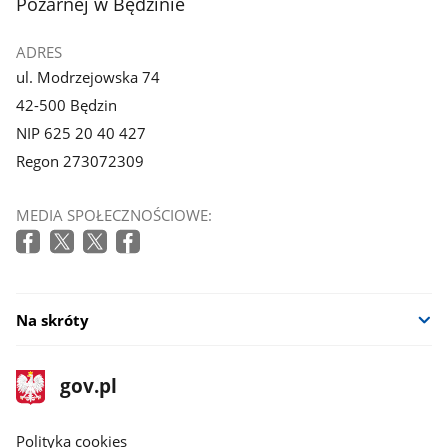
Pożarnej w Będzinie
ADRES
ul. Modrzejowska 74
42-500 Będzin
NIP 625 20 40 427
Regon 273072309
MEDIA SPOŁECZNOŚCIOWE:
Na skróty
stopka
Strona
gov.pl
gov.pl
główna
gov.pl
Polityka cookies