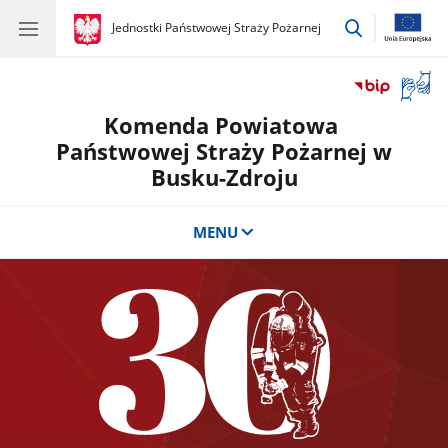
przejdź
gov.pl
Jednostki Państwowej Straży Pożarnej
gov.pl
Jednostki
do
Państwowej
wyszukiwar
Straży
Otwór
Pożarnej
okno
Komenda Powiatowa
z
tłuma
Państwowej Straży Pożarnej w
języka
Busku-Zdroju
migow
MENU