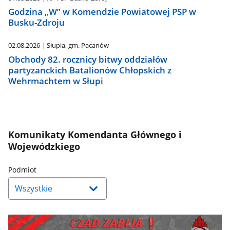
Godzina „W” w Komendzie Powiatowej PSP w
Busku-Zdroju
02.08.2026
Słupia, gm. Pacanów
Obchody 82. rocznicy bitwy oddziałów
partyzanckich Batalionów Chłopskich z
Wehrmachtem w Słupi
Komunikaty Komendanta Głównego i
Wojewódzkiego
Naciśnij
Podmiot
strzałkę
w
dół,
aby
wybrać