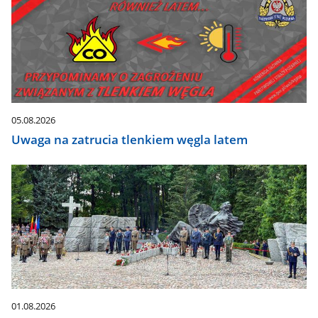
odpowiednią
pozycję.
Dane
zaktualizują
się
automatycznie.
05.08.2026
Uwaga na zatrucia tlenkiem węgla latem
01.08.2026