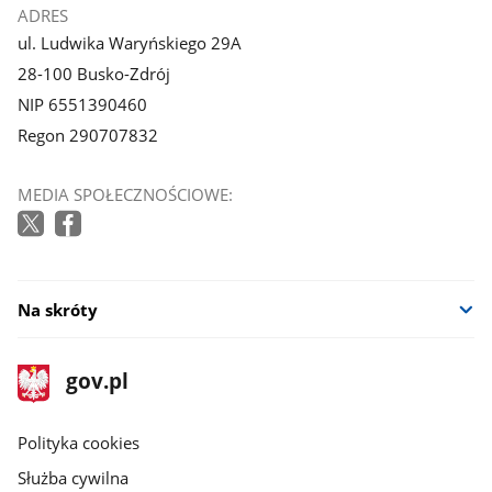
ADRES
ul. Ludwika Waryńskiego 29A
28-100 Busko-Zdrój
NIP 6551390460
Regon 290707832
MEDIA SPOŁECZNOŚCIOWE:
Na skróty
stopka
Strona
gov.pl
gov.pl
główna
gov.pl
Polityka cookies
Służba cywilna