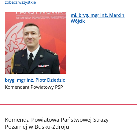
zobacz wszystkie
mł. bryg. mgr inż. Marcin
Wójcik
bryg. mgr inż. Piotr Dziedzic
Komendant Powiatowy PSP
stopka
Komenda Powiatowa Państwowej Straży
Pożarnej w Busku-Zdroju