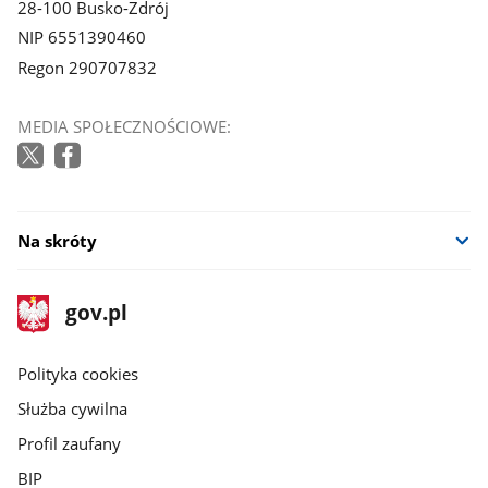
28-100 Busko-Zdrój
NIP 6551390460
Regon 290707832
MEDIA SPOŁECZNOŚCIOWE:
Na skróty
stopka
Strona
gov.pl
gov.pl
główna
gov.pl
Polityka cookies
Służba cywilna
Profil zaufany
BIP