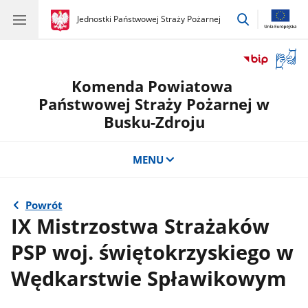
przejdź
gov.pl
Jednostki Państwowej Straży Pożarnej
gov.pl
Jednostki
do
Państwowej
wyszukiwar
Straży
Otwór
Pożarnej
okno
Komenda Powiatowa
z
tłuma
Państwowej Straży Pożarnej w
języka
Busku-Zdroju
migow
MENU
Powrót
IX Mistrzostwa Strażaków
PSP woj. świętokrzyskiego w
Wędkarstwie Spławikowym