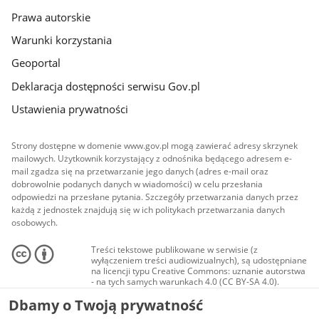
Prawa autorskie
Warunki korzystania
Geoportal
Deklaracja dostępności serwisu Gov.pl
Ustawienia prywatności
Strony dostępne w domenie www.gov.pl mogą zawierać adresy skrzynek
mailowych. Użytkownik korzystający z odnośnika będącego adresem e-
mail zgadza się na przetwarzanie jego danych (adres e-mail oraz
dobrowolnie podanych danych w wiadomości) w celu przesłania
odpowiedzi na przesłane pytania. Szczegóły przetwarzania danych przez
każdą z jednostek znajdują się w ich politykach przetwarzania danych
osobowych.
Treści tekstowe publikowane w serwisie (z
wyłączeniem treści audiowizualnych), są udostępniane
na licencji typu Creative Commons: uznanie autorstwa
- na tych samych warunkach 4.0 (CC BY-SA 4.0).
Materiały audiowizualne, w tym zdjęcia, materiały
Dbamy o Twoją prywatność
audio i wideo, są udostępniane na licencji typu
Creative Commons: uznanie autorstwa użycie