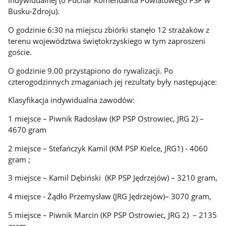
indywidualnej (o Puchar Komendanta Powiatowego PSP w
Busku-Zdroju).
O godzinie 6:30 na miejscu zbiórki stanęło 12 strażaków z
terenu województwa świętokrzyskiego w tym zaproszeni
goście.
O godzinie 9.00 przystąpiono do rywalizacji. Po
czterogodzinnych zmaganiach jej rezultaty były następujące:
Klasyfikacja indywidualna zawodów:
1 miejsce – Piwnik Radosław (KP PSP Ostrowiec, JRG 2) –
4670 gram
2 miejsce – Stefańczyk Kamil (KM PSP Kielce, JRG1) - 4060
gram ;
3 miejsce – Kamil Dębiński (KP PSP Jędrzejów) – 3210 gram,
4 miejsce - Żądło Przemysław (JRG Jędrzejów)– 3070 gram,
5 miejsce – Piwnik Marcin (KP PSP Ostrowiec, JRG 2) – 2135
gram,