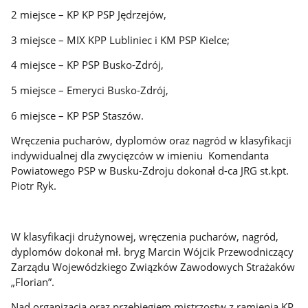
2 miejsce – KP KP PSP Jędrzejów,
3 miejsce – MIX KPP Lubliniec i KM PSP Kielce;
4 miejsce – KP PSP Busko-Zdrój,
5 miejsce – Emeryci Busko-Zdrój,
6 miejsce – KP PSP Staszów.
Wręczenia pucharów, dyplomów oraz nagród w klasyfikacji
indywidualnej dla zwycięzców w imieniu Komendanta
Powiatowego PSP w Busku-Zdroju dokonał d-ca JRG st.kpt.
Piotr Ryk.
W klasyfikacji drużynowej, wręczenia pucharów, nagród,
dyplomów dokonał mł. bryg Marcin Wójcik Przewodniczący
Zarządu Wojewódzkiego Związków Zawodowych Strażaków
„Florian”.
Nad organizacją oraz przebiegiem mistrzostw z ramienia KP