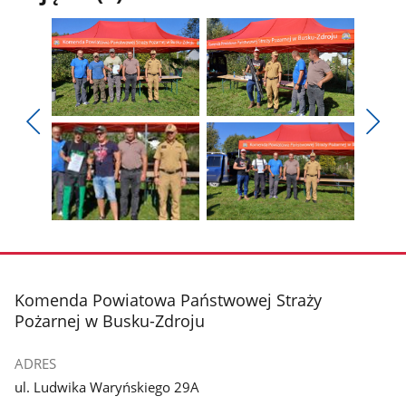
Pokaż
Pokaż
zdjęcie
zdjęcie
Pokaż
Poka
1
2
poprzednie
nest
z
z
zdjęcia
zdjęc
galerii.
galerii.
Pokaż
Pokaż
zdjęcie
zdjęcie
3
4
z
z
stopka
Komenda Powiatowa Państwowej Straży
galerii.
galerii.
Pożarnej w Busku-Zdroju
ADRES
ul. Ludwika Waryńskiego 29A