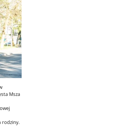
 w
zysta Msza
towej
 rodziny.