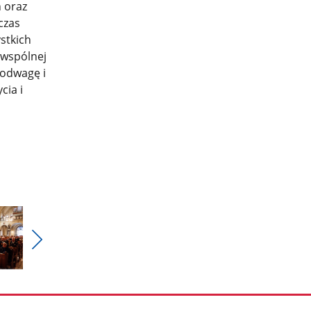
 oraz
czas
stkich
 wspólnej
 odwagę i
cia i
Pokaż
nestępne
zdjęcia