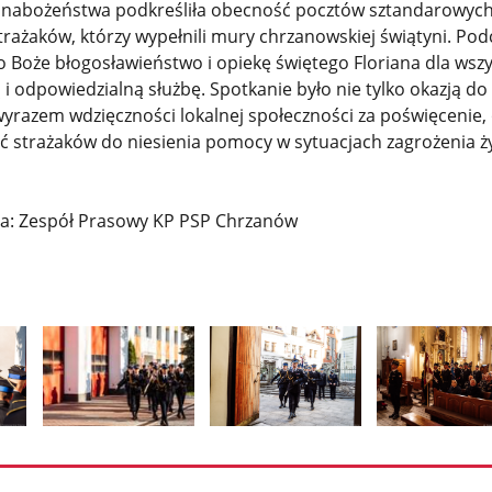
r nabożeństwa podkreśliła obecność pocztów sztandarowych
żaków, którzy wypełnili mury chrzanowskiej świątyni. Pod
 o Boże błogosławieństwo i opiekę świętego Floriana dla wszy
 i odpowiedzialną służbę. Spotkanie było nie tylko okazją do
wyrazem wdzięczności lokalnej społeczności za poświęcenie,
 strażaków do niesienia pomocy w sytuacjach zagrożenia ży
ia: Zespół Prasowy KP PSP Chrzanów
Pokaż
Pokaż
Pokaż
zdjęcie
zdjęcie
zdjęcie
2
3
4