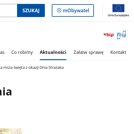
Logowanie
SZUKAJ
mObywatel
do
panelu
Otwórz
okno
z
tłumac
as
Co robimy
Aktualności
Załatw sprawę
Kontakt
języka
migowe
a msza święta z okazji Dnia Strażaka
nia