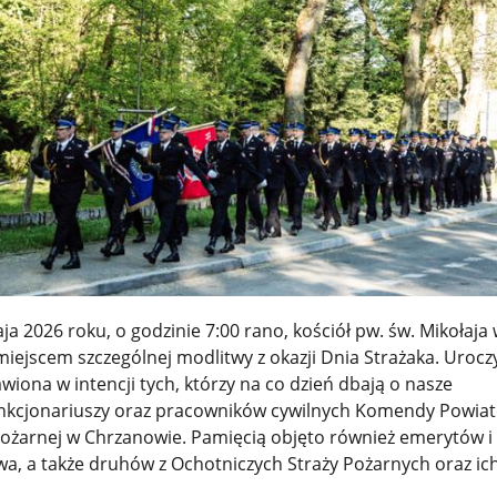
ja 2026 roku, o godzinie 7:00 rano, kościół pw. św. Mikołaja
miejscem szczególnej modlitwy z okazji Dnia Strażaka. Uroc
wiona w intencji tych, którzy na co dzień dbają o nasze
unkcjonariuszy oraz pracowników cywilnych Komendy Powia
ożarnej w Chrzanowie. Pamięcią objęto również emerytów i
a, a także druhów z Ochotniczych Straży Pożarnych oraz ich