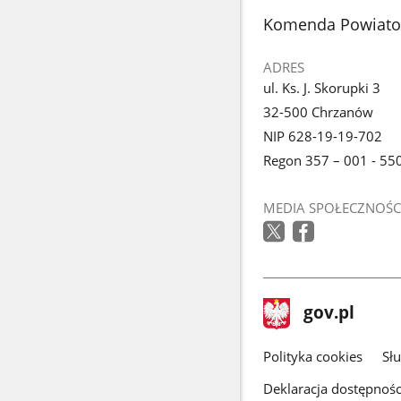
z
stopka
Komenda Powiato
galerii.
ADRES
ul. Ks. J. Skorupki 3
32-500 Chrzanów
NIP 628-19-19-702
Regon 357 – 001 - 55
MEDIA SPOŁECZNOŚC
stopka
Strona
gov.pl
gov.pl
główna
gov.pl
Polityka cookies
Sł
Deklaracja dostępnośc