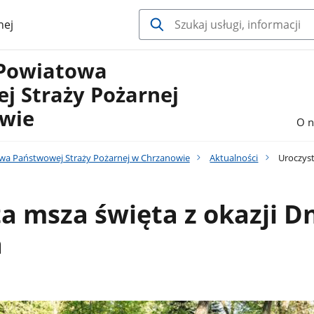
nej
Powiatowa
j Straży Pożarnej
wie
O n
a Państwowej Straży Pożarnej w Chrzanowie
Aktualności
Uroczyst
a msza święta z okazji D
a