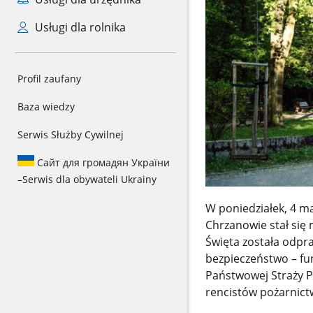
Usługi dla rolnika
Profil zaufany
Baza wiedzy
Serwis Służby Cywilnej
Сайт для громадян України
–
Serwis dla obywateli Ukrainy
W poniedziałek, 4 ma
Chrzanowie stał się 
Święta została odpra
bezpieczeństwo – f
Państwowej Straży P
rencistów pożarnictw