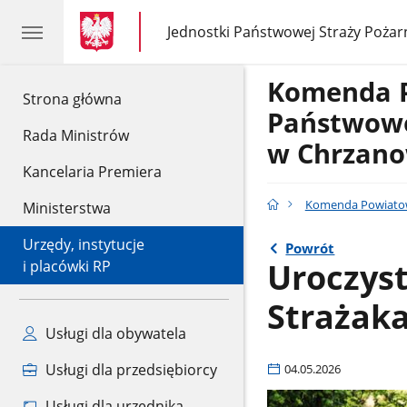
gov.pl
gov.pl
Jednostki Państwowej Straży Pożar
gov.pl
Jednostki
Państwowej
Straży
Komenda 
Pożarnej
gov.pl
Strona główna
Państwowe
Rada Ministrów
w Chrzano
Kancelaria Premiera
Komenda Powiatow
Ministerstwa
Urzędy, instytucje
Powrót
Uroczyst
i placówki RP
Strażak
Usługi dla obywatela
Usługi dla przedsiębiorcy
04.05.2026
Usługi dla urzędnika