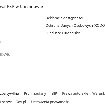
z
z
z
wa PSP w Chrzanowie
galerii.
galerii.
galerii.
Deklaracja dostępności
Ochrona Danych Osobowych (RODO
Fundusze Europejskie
0
IOWE:
użba cywilna
Profil zaufany
BIP
Prawa autorskie
Warunki
i serwisu Gov.pl
Ustawienia prywatności