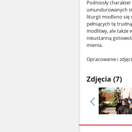
Podniosły charakte
umundurowanych stra
liturgii modlono się
pełniących tę trudną
modlitwy, ale także 
nieustanną gotowość
mienia.
Opracowanie i zdjęc
Zdjęcia (7)
Pokaż
poprzednie
Pokaż
zdjęcia
zdjęcie
1