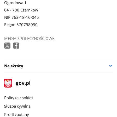
Ogrodowa 1
64 - 700 Czarnków
NIP 763-18-16-045
Regon 570798090
MEDIA SPOŁECZNOŚCIOWE:
Na skróty
stopka
Strona
gov.pl
gov.pl
główna
gov.pl
Polityka cookies
Służba cywilna
Profil zaufany