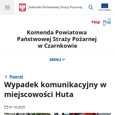
przejdź
gov.pl
Jednostki Państwowej Straży Pożarnej
gov.pl
Jednostki
do
Państwowej
wyszukiwar
Straży
Otwór
Pożarnej
okno
Komenda Powiatowa
z
tłuma
Państwowej Straży Pożarnej
języka
w Czarnkowie
migow
MENU
Powrót
Wypadek komunikacyjny w
miejscowości Huta
01.10.2025