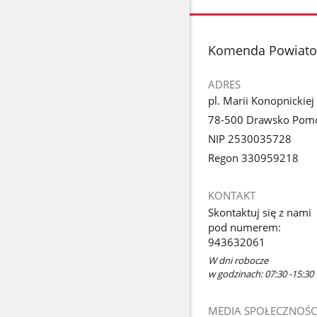
zdjęcie
1
z
stopka
Komenda Powiatow
galerii.
ADRES
pl. Marii Konopnickiej
78-500 Drawsko Pomo
NIP 2530035728
Regon 330959218
KONTAKT
Skontaktuj się z nami
pod numerem:
943632061
W dni robocze
w godzinach: 07:30 -15:30
MEDIA SPOŁECZNOŚC