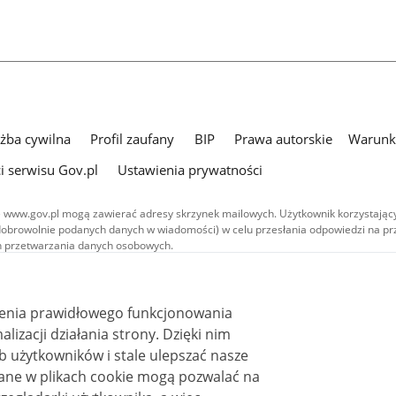
użba cywilna
Profil zaufany
BIP
Prawa autorskie
Warunki
i serwisu Gov.pl
Ustawienia prywatności
 www.gov.pl mogą zawierać adresy skrzynek mailowych. Użytkownik korzystający
dobrowolnie podanych danych w wiadomości) w celu przesłania odpowiedzi na prz
ach przetwarzania danych osobowych.
we publikowane w serwisie (z wyłączeniem treści audiowizualnych), są
 na licencji typu Creative Commons: uznanie autorstwa - na tych samych
 (CC BY-SA 4.0). Materiały audiowizualne, w tym zdjęcia, materiały audio i wideo
ienia prawidłowego funkcjonowania
ane na licencji typu Creative Commons: uznanie autorstwa użycie niekomercyjne 
ależnych 4.0 (CC BY-NC-ND 4.0), o ile nie jest to stwierdzone inaczej.
i działania strony. Dzięki nim
 użytkowników i stale ulepszać nasze