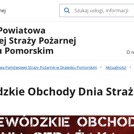
nej
Powiatowa
j Straży Pożarnej
u Pomorskim
O n
a Państwowej Straży Pożarnej w Drawsku Pomorskim
Aktualności
zkie Obchody Dnia Stra