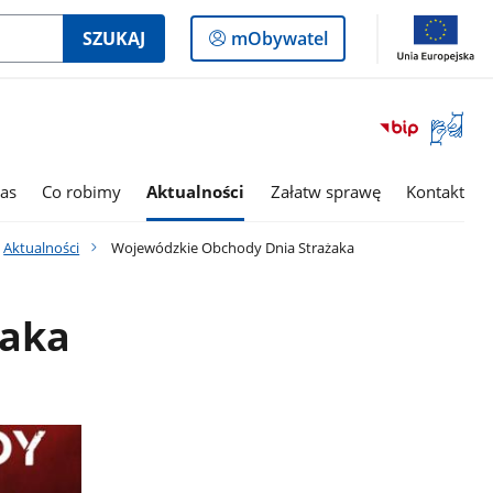
Logowanie
SZUKAJ
mObywatel
do
panelu
Otwórz
okno
z
tłumac
as
Co robimy
Aktualności
Załatw sprawę
Kontakt
języka
migowe
Aktualności
Wojewódzkie Obchody Dnia Strażaka
żaka