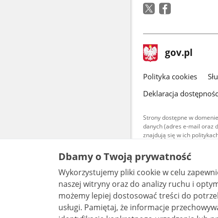
stopka
Strona
gov.pl
gov.pl
główna
gov.pl
Polityka cookies
Sł
Deklaracja dostępnośc
Strony dostępne w domenie
danych (adres e-mail oraz 
znajdują się w ich polityk
Treści teksto
Dbamy o Twoją prywatność
udostępniane
warunkach 4.0
Wykorzystujemy pliki cookie w celu zapewn
są udostępni
bez utworów z
naszej witryny oraz do analizy ruchu i optymalizacj
możemy lepiej dostosować treści do potrzeb
usługi. Pamiętaj, że informacje przechowywane w plikach cookie mogą pozwalać na