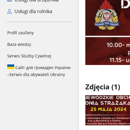
Usługi dla rolnika
Profil zaufany
Baza wiedzy
Serwis Służby Cywilnej
Сайт для громадян України
–
Serwis dla obywateli Ukrainy
Zdjęcia (1)
Pokaż