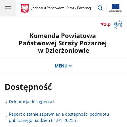
przejdź
gov.pl
Jednostki Państwowej Straży Pożarnej
gov.pl
Jednostki
do
Państwowej
wyszukiwar
Straży
Otwór
Pożarnej
okno
Komenda Powiatowa
z
tłuma
Państwowej Straży Pożarnej
języka
w Dzierżoniowie
migow
MENU
Dostępność
Deklaracja dostępności
Raport o stanie zapewnienia dostępności podmiotu
publicznego na dzień 01.01.2025 r.