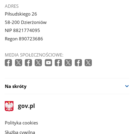
ADRES
Piłsudskiego 26
58-200 Dzierżoniów
NIP 8821774095
Regon 890723686
MEDIA SPOŁECZNOŚCIOWE:
Na skróty
stopka
Strona
gov.pl
gov.pl
główna
gov.pl
Polityka cookies
Służba cywilna