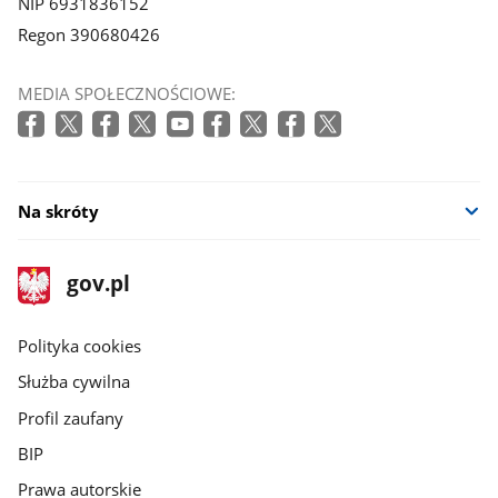
NIP 6931836152
Regon 390680426
MEDIA SPOŁECZNOŚCIOWE:
Na skróty
stopka
Strona
gov.pl
gov.pl
główna
gov.pl
Polityka cookies
Służba cywilna
Profil zaufany
BIP
Prawa autorskie