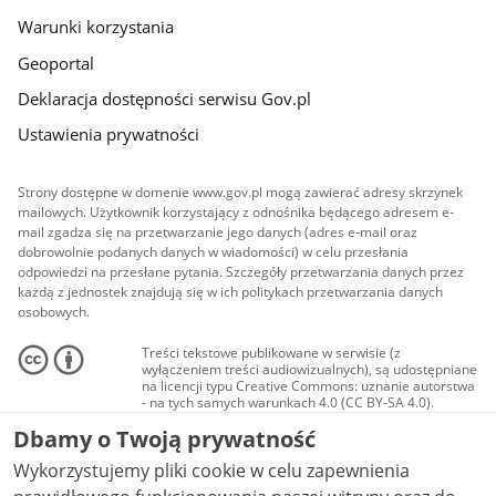
Warunki korzystania
Geoportal
Deklaracja dostępności serwisu Gov.pl
Ustawienia prywatności
Strony dostępne w domenie www.gov.pl mogą zawierać adresy skrzynek
mailowych. Użytkownik korzystający z odnośnika będącego adresem e-
mail zgadza się na przetwarzanie jego danych (adres e-mail oraz
dobrowolnie podanych danych w wiadomości) w celu przesłania
odpowiedzi na przesłane pytania. Szczegóły przetwarzania danych przez
każdą z jednostek znajdują się w ich politykach przetwarzania danych
osobowych.
Treści tekstowe publikowane w serwisie (z
wyłączeniem treści audiowizualnych), są udostępniane
na licencji typu Creative Commons: uznanie autorstwa
- na tych samych warunkach 4.0 (CC BY-SA 4.0).
Materiały audiowizualne, w tym zdjęcia, materiały
Dbamy o Twoją prywatność
audio i wideo, są udostępniane na licencji typu
Creative Commons: uznanie autorstwa użycie
Wykorzystujemy pliki cookie w celu zapewnienia
niekomercyjne - bez utworów zależnych 4.0 (CC BY-
NC-ND 4.0), o ile nie jest to stwierdzone inaczej.