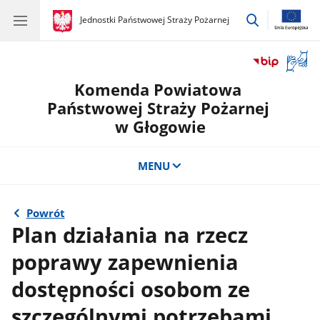
przejdź
gov.pl
Jednostki Państwowej Straży Pożarnej
gov.pl
Jednostki
do
Państwowej
wyszukiwar
Straży
Otwór
Pożarnej
okno
Komenda Powiatowa
z
tłuma
Państwowej Straży Pożarnej
języka
w Głogowie
migow
MENU
Powrót
Plan działania na rzecz
poprawy zapewnienia
dostępności osobom ze
szczególnymi potrzebami