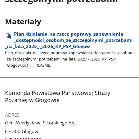
Materiały
Plan​_działania​_na​_rzecz​_poprawy​_zapewnienia​
_dostępności​_osobom​_ze​_szczegółnymi​_potrzebami​
_na​_lata​_2025​_-​_2026​_KP​_PSP​_Głogów
Plan​_działania​_na​_rzecz​_poprawy​_zapewnienia​_dostępności​_osobom​
_ze​_szczegółnymi​_potrzebami​_na​_lata​_2025​_-​_2026​_KP​_PSP​
_Głogów.pdf
0.43MB
stopka
Komenda Powiatowa Państwowej Straży
Pożarnej w Głogowie
ADRES
Gen. Władysława Sikorskiego 55
67-200 Głogów