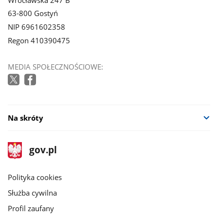
63-800 Gostyń
NIP 6961602358
Regon 410390475
MEDIA SPOŁECZNOŚCIOWE:
Na skróty
stopka
Strona
gov.pl
gov.pl
główna
gov.pl
Polityka cookies
Służba cywilna
Profil zaufany