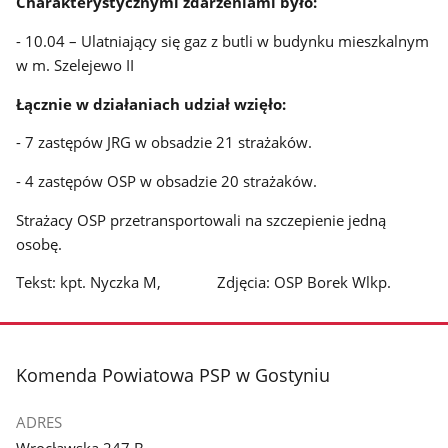
Charakterystycznymi zdarzeniami było:
- 10.04 – Ulatniający się gaz z butli w budynku mieszkalnym
w m. Szelejewo II
Łącznie w działaniach udział wzięło:
- 7 zastępów JRG w obsadzie 21 strażaków.
- 4 zastępów OSP w obsadzie 20 strażaków.
Strażacy OSP przetransportowali na szczepienie jedną
osobę.
Tekst: kpt. Nyczka M, Zdjęcia: OSP Borek Wlkp.
stopka
Komenda Powiatowa PSP w Gostyniu
ADRES
Wrocławska 247 B