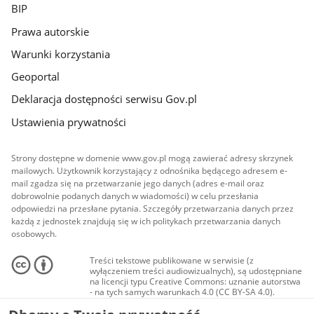
BIP
Prawa autorskie
Warunki korzystania
Geoportal
Deklaracja dostępności serwisu Gov.pl
Ustawienia prywatności
Strony dostępne w domenie www.gov.pl mogą zawierać adresy skrzynek
mailowych. Użytkownik korzystający z odnośnika będącego adresem e-
mail zgadza się na przetwarzanie jego danych (adres e-mail oraz
dobrowolnie podanych danych w wiadomości) w celu przesłania
odpowiedzi na przesłane pytania. Szczegóły przetwarzania danych przez
każdą z jednostek znajdują się w ich politykach przetwarzania danych
osobowych.
Treści tekstowe publikowane w serwisie (z
wyłączeniem treści audiowizualnych), są udostępniane
na licencji typu Creative Commons: uznanie autorstwa
- na tych samych warunkach 4.0 (CC BY-SA 4.0).
Materiały audiowizualne, w tym zdjęcia, materiały
audio i wideo, są udostępniane na licencji typu