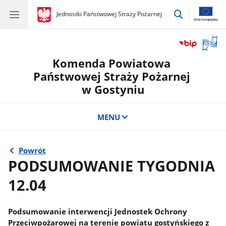
przejdź
gov.pl
Jednostki Państwowej Straży Pożarnej
gov.pl
Jednostki
do
Państwowej
wyszukiwar
Straży
Otwór
Pożarnej
okno
Komenda Powiatowa
z
tłuma
Państwowej Straży Pożarnej
języka
w Gostyniu
migow
MENU
Powrót
PODSUMOWANIE TYGODNIA
12.04
Podsumowanie interwencji Jednostek Ochrony
Przeciwpożarowej na terenie powiatu gostyńskiego z