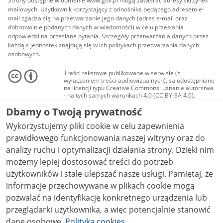
Strony dostępne w domenie www.gov.pl mogą zawierać adresy skrzynek
mailowych. Użytkownik korzystający z odnośnika będącego adresem e-
mail zgadza się na przetwarzanie jego danych (adres e-mail oraz
dobrowolnie podanych danych w wiadomości) w celu przesłania
odpowiedzi na przesłane pytania. Szczegóły przetwarzania danych przez
każdą z jednostek znajdują się w ich politykach przetwarzania danych
osobowych.
Treści tekstowe publikowane w serwisie (z
wyłączeniem treści audiowizualnych), są udostępniane
na licencji typu Creative Commons: uznanie autorstwa
- na tych samych warunkach 4.0 (CC BY-SA 4.0).
Materiały audiowizualne, w tym zdjęcia, materiały
Dbamy o Twoją prywatność
audio i wideo, są udostępniane na licencji typu
Creative Commons: uznanie autorstwa użycie
Wykorzystujemy pliki cookie w celu zapewnienia
niekomercyjne - bez utworów zależnych 4.0 (CC BY-
NC-ND 4.0), o ile nie jest to stwierdzone inaczej.
prawidłowego funkcjonowania naszej witryny oraz do
analizy ruchu i optymalizacji działania strony. Dzięki nim
możemy lepiej dostosować treści do potrzeb
użytkowników i stale ulepszać nasze usługi. Pamiętaj, że
informacje przechowywane w plikach cookie mogą
pozwalać na identyfikację konkretnego urządzenia lub
przeglądarki użytkownika, a więc potencjalnie stanowić
dane osobowe.
Polityka cookies