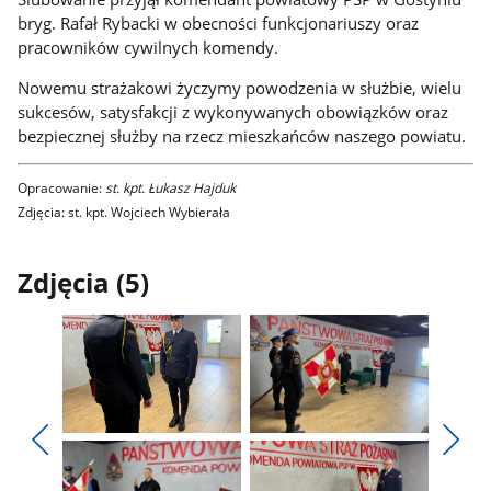
bryg. Rafał Rybacki w obecności funkcjonariuszy oraz
pracowników cywilnych komendy.
Nowemu strażakowi życzymy powodzenia w służbie, wielu
sukcesów, satysfakcji z wykonywanych obowiązków oraz
bezpiecznej służby na rzecz mieszkańców naszego powiatu.
Opracowanie:
st. kpt. Łukasz Hajduk
Zdjęcia: st. kpt. Wojciech Wybierała
Zdjęcia (5)
Pokaż
Pokaż
zdjęcie
zdjęcie
Pokaż
Poka