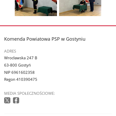
1
2
poprzednie
nest
z
z
zdjęcia
zdjęc
galerii.
galerii.
Pokaż
Pokaż
zdjęcie
zdjęcie
3
4
z
z
stopka
Komenda Powiatowa PSP w Gostyniu
galerii.
galerii.
ADRES
Wrocławska 247 B
63-800 Gostyń
NIP 6961602358
Regon 410390475
MEDIA SPOŁECZNOŚCIOWE: