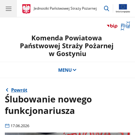
przejdź
gov.pl
Jednostki Państwowej Straży Pożarnej
gov.pl
Jednostki
do
Państwowej
wyszukiwar
Straży
Otwór
Pożarnej
okno
Komenda Powiatowa
z
tłuma
Państwowej Straży Pożarnej
języka
w Gostyniu
migow
MENU
Powrót
Ślubowanie nowego
funkcjonariusza
17.06.2026