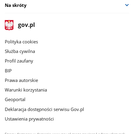
Na skróty
stopka
Strona
gov.pl
gov.pl
główna
gov.pl
Polityka cookies
Służba cywilna
Profil zaufany
BIP
Prawa autorskie
Warunki korzystania
Geoportal
Deklaracja dostępności serwisu Gov.pl
Ustawienia prywatności