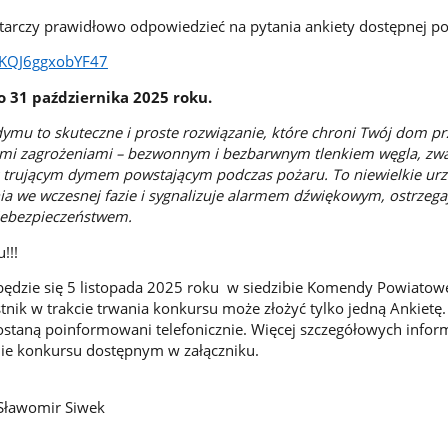
tarczy prawidłowo odpowiedzieć na pytania ankiety dostępnej po
twKQJ6ggxobYF47
o 31 października 2025 roku.
 dymu to skuteczne i proste rozwiązanie, które chroni Twój dom p
mi zagrożeniami – bezwonnym i bezbarwnym tlenkiem węgla, z
z trującym dymem powstającym podczas pożaru. To niewielkie ur
a we wczesnej fazie i sygnalizuje alarmem dźwiękowym, ostrzega
ebezpieczeństwem.
!!!
ędzie się 5 listopada 2025 roku w siedzibie Komendy Powiatow
tnik w trakcie trwania konkursu może złożyć tylko jedną Ankietę.
ostaną poinformowani telefonicznie. Więcej szczegółowych inform
nie konkursu dostępnym w załączniku.
 Sławomir Siwek