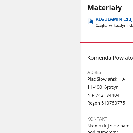
Materiały
REGULAMIN Czujk
Czujka​_w​_każdym​_d
stopka
Komenda Powiatow
ADRES
Plac Słowiański 1A
11-400 Kętrzyn
NIP 7421844041
Regon 510750775
KONTAKT
Skontaktuj się z nami
pod numerem: