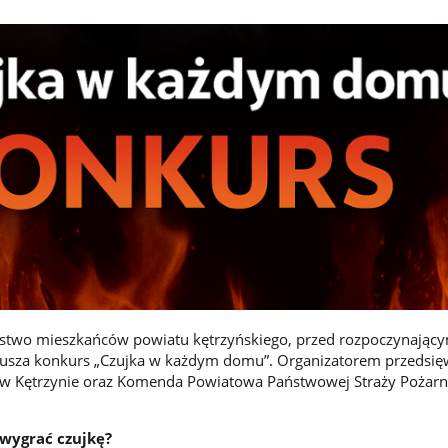
ństwo mieszkańców powiatu kętrzyńskiego, przed rozpoczynający
sza konkurs „Czujka w każdym domu”. Organizatorem przedsięwz
w Kętrzynie oraz Komenda Powiatowa Państwowej Straży Pożarn
 wygrać czujkę?