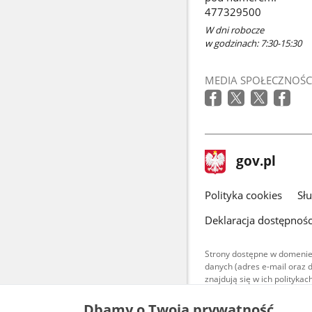
477329500
W dni robocze
w godzinach: 7:30-15:30
MEDIA SPOŁECZNOŚC
stopka
Strona
gov.pl
gov.pl
główna
gov.pl
Polityka cookies
Sł
Deklaracja dostępnośc
Strony dostępne w domenie
danych (adres e-mail oraz 
znajdują się w ich polityk
Treści teksto
Dbamy o Twoją prywatność