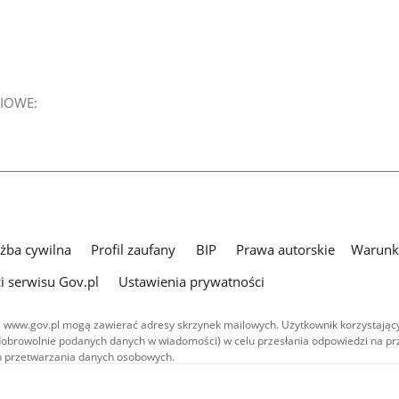
IOWE:
użba cywilna
Profil zaufany
BIP
Prawa autorskie
Warunki
i serwisu Gov.pl
Ustawienia prywatności
 www.gov.pl mogą zawierać adresy skrzynek mailowych. Użytkownik korzystający
dobrowolnie podanych danych w wiadomości) w celu przesłania odpowiedzi na prz
ach przetwarzania danych osobowych.
we publikowane w serwisie (z wyłączeniem treści audiowizualnych), są