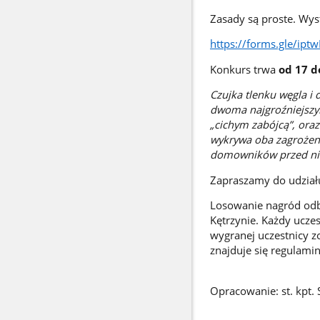
Zasady są proste. Wys
https://forms.gle/ip
Konkurs trwa
od 17 d
Czujka tlenku węgla i
dwoma najgroźniejszy
„cichym zabójcą”, ora
wykrywa oba zagrożeni
domowników przed ni
Zapraszamy do udziału
Losowanie nagród odb
Kętrzynie. Każdy uczes
wygranej uczestnicy z
znajduje się regulami
Opracowanie: st. kpt.