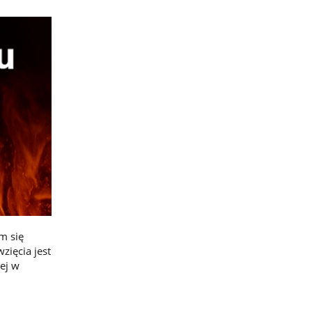
m się
ięcia jest
ej w