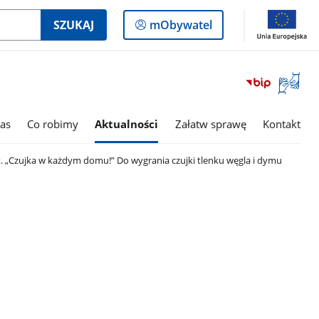
Logowanie
SZUKAJ
mObywatel
do
panelu
Otwórz
okno
z
tłumac
as
Co robimy
Aktualności
Załatw sprawę
Kontakt
języka
migowe
. „Czujka w każdym domu!” Do wygrania czujki tlenku węgla i dymu
u