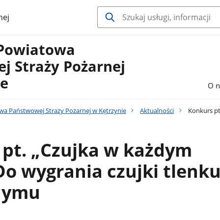
nej
Powiatowa
j Straży Pożarnej
ie
O n
 Państwowej Straży Pożarnej w Kętrzynie
Aktualności
Konkurs pt
 pt. „Czujka w każdym
o wygrania czujki tlenk
 dymu