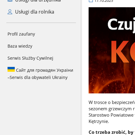
17.10.2025
Usługi dla rolnika
Profil zaufany
Baza wiedzy
Serwis Służby Cywilnej
Сайт для громадян України
–
Serwis dla obywateli Ukrainy
W trosce o bezpiecze
sezonem grzewczym ru
Starostwo Powiatowe 
Kętrzynie.
Co trzeba zrobić, by