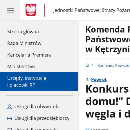
gov.pl
gov.pl
Jednostki Państwowej Straży Pożar
gov.pl
Jednostki
Państwowej
Straży
Komenda 
Pożarnej
gov.pl
Strona główna
Państwowe
Rada Ministrów
w Kętrzyn
Kancelaria Premiera
Komenda Powiatowa
Ministerstwa
Urzędy, instytucje
Powrót
Konkurs
i placówki RP
domu!” D
Usługi dla obywatela
węgla i
Usługi dla przedsiębiorcy
Usługi dla urzędnika