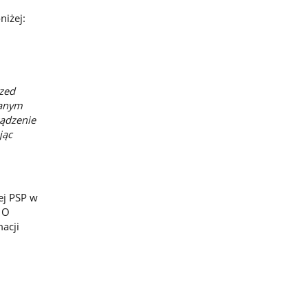
niżej:
rzed
wanym
ządzenie
jąc
ej PSP w
 O
acji