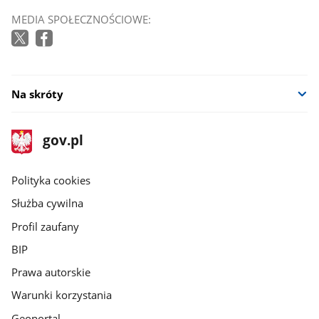
MEDIA SPOŁECZNOŚCIOWE:
Na skróty
stopka
Strona
gov.pl
gov.pl
główna
gov.pl
Polityka cookies
Służba cywilna
Profil zaufany
BIP
Prawa autorskie
Warunki korzystania
Geoportal