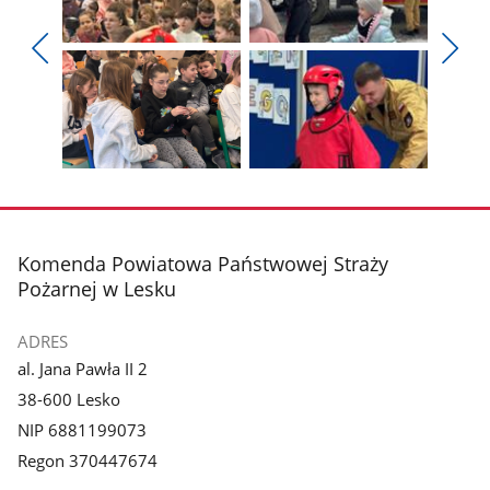
Pokaż
Pokaż
zdjęcie
zdjęcie
Pokaż
Poka
1
2
poprzednie
nest
z
z
zdjęcia
zdjęc
galerii.
galerii.
Pokaż
Pokaż
zdjęcie
zdjęcie
3
4
z
z
stopka
Komenda Powiatowa Państwowej Straży
galerii.
galerii.
Pożarnej w Lesku
ADRES
al. Jana Pawła II 2
38-600 Lesko
NIP 6881199073
Regon 370447674