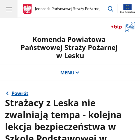
przejdź
gov.pl
Jednostki Państwowej Straży Pożarnej
gov.pl
Jednostki
do
Państwowej
wyszukiwar
Straży
Otwór
Pożarnej
okno
Komenda Powiatowa
z
tłuma
Państwowej Straży Pożarnej
języka
w Lesku
migow
MENU
Powrót
Strażacy z Leska nie
zwalniają tempa - kolejna
lekcja bezpieczeństwa w
Szkole Podstawowej w