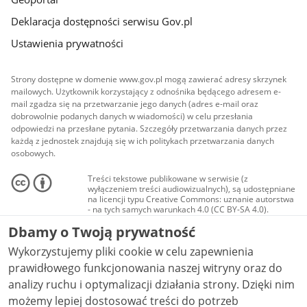
Deklaracja dostępności serwisu Gov.pl
Ustawienia prywatności
Strony dostępne w domenie www.gov.pl mogą zawierać adresy skrzynek
mailowych. Użytkownik korzystający z odnośnika będącego adresem e-
mail zgadza się na przetwarzanie jego danych (adres e-mail oraz
dobrowolnie podanych danych w wiadomości) w celu przesłania
odpowiedzi na przesłane pytania. Szczegóły przetwarzania danych przez
każdą z jednostek znajdują się w ich politykach przetwarzania danych
osobowych.
Treści tekstowe publikowane w serwisie (z
wyłączeniem treści audiowizualnych), są udostępniane
na licencji typu Creative Commons: uznanie autorstwa
- na tych samych warunkach 4.0 (CC BY-SA 4.0).
Materiały audiowizualne, w tym zdjęcia, materiały
Dbamy o Twoją prywatność
audio i wideo, są udostępniane na licencji typu
Creative Commons: uznanie autorstwa użycie
Wykorzystujemy pliki cookie w celu zapewnienia
niekomercyjne - bez utworów zależnych 4.0 (CC BY-
NC-ND 4.0), o ile nie jest to stwierdzone inaczej.
prawidłowego funkcjonowania naszej witryny oraz do
analizy ruchu i optymalizacji działania strony. Dzięki nim
możemy lepiej dostosować treści do potrzeb