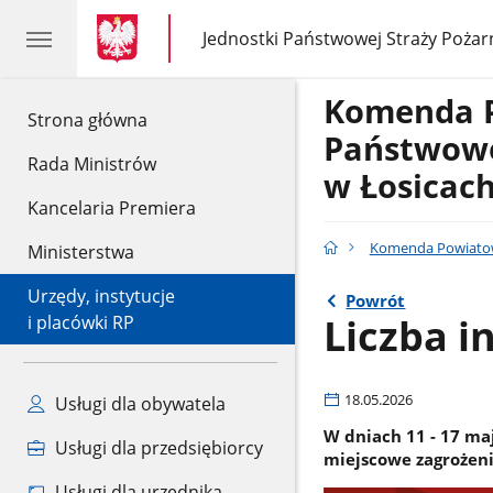
gov.pl
gov.pl
Jednostki Państwowej Straży Pożar
gov.pl
Jednostki
Państwowej
Straży
Komenda 
Pożarnej
gov.pl
Strona główna
Państwowe
Rada Ministrów
w Łosicac
Kancelaria Premiera
Komenda Powiatow
Ministerstwa
Urzędy, instytucje
Powrót
Liczba i
i placówki RP
18.05.2026
Usługi dla obywatela
W dniach 11 - 17 maj
Usługi dla przedsiębiorcy
miejscowe zagrożeni
Usługi dla urzędnika