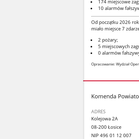
174 miejscowe zag
10 alarmów fałszy
Od początku 2026 rok
miało miejsce 7 zdarz
2 pożary;
5 miejscowych zag
0 alarmów fałszyw
Opracowanie: Wydział Oper
stopka
Komenda Powiato
ADRES
Kolejowa 2A
08-200 Łosice
NIP 496 01 12 007