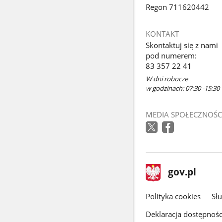
Regon 711620442
KONTAKT
Skontaktuj się z nami
pod numerem:
83 357 22 41
W dni robocze
w godzinach: 07:30 -15:30
MEDIA SPOŁECZNOŚC
stopka
Strona
gov.pl
gov.pl
główna
gov.pl
Polityka cookies
Sł
Deklaracja dostępnośc