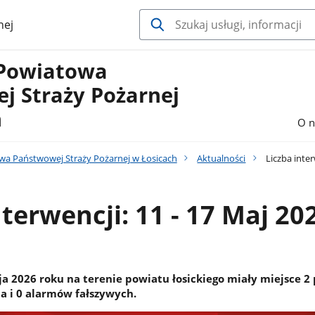
nej
Powiatowa
j Straży Pożarnej
h
O n
a Państwowej Straży Pożarnej w Łosicach
Aktualności
Liczba inter
nterwencji: 11 - 17 Maj 20
a 2026 roku na terenie powiatu łosickiego miały miejsce 2 
a i 0 alarmów fałszywych.