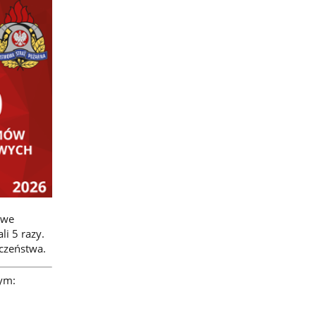
 we
i 5 razy.
czeństwa.
ym: