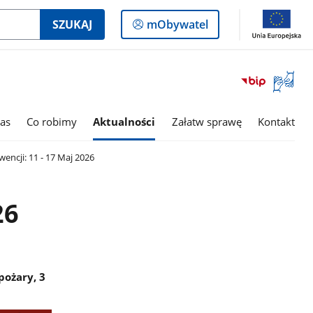
Logowanie
SZUKAJ
mObywatel
do
panelu
Otwórz
okno
z
tłumac
as
Co robimy
Aktualności
Załatw sprawę
Kontakt
języka
migowe
wencji: 11 - 17 Maj 2026
26
pożary, 3