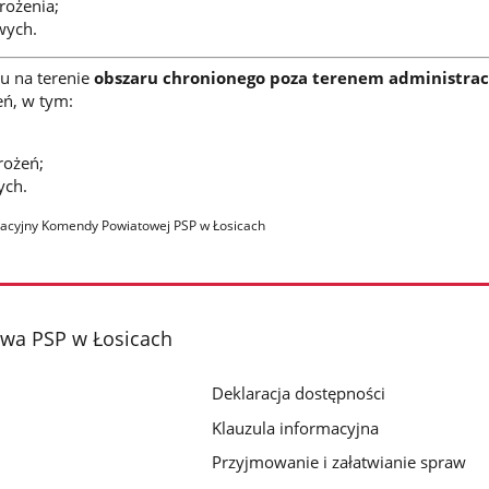
rożenia;
wych.
u na terenie
obszaru chronionego poza terenem administra
eń, w tym:
rożeń;
ych.
acyjny Komendy Powiatowej PSP w Łosicach
wa PSP w Łosicach
Deklaracja dostępności
Klauzula informacyjna
Przyjmowanie i załatwianie spraw