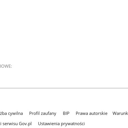
IOWE:
użba cywilna
Profil zaufany
BIP
Prawa autorskie
Warunki
i serwisu Gov.pl
Ustawienia prywatności