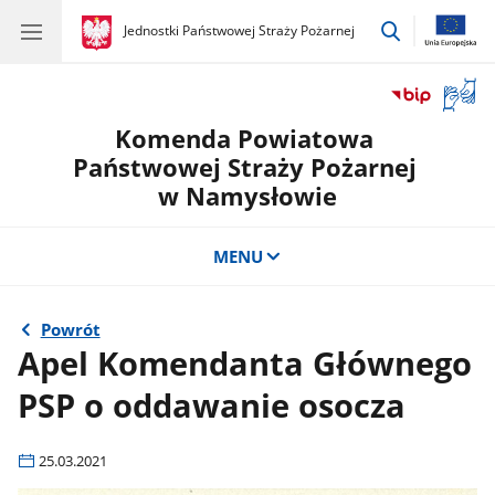
przejdź
gov.pl
Jednostki Państwowej Straży Pożarnej
gov.pl
Jednostki
do
Państwowej
wyszukiwar
Straży
Otwór
Pożarnej
okno
Komenda Powiatowa
z
tłuma
Państwowej Straży Pożarnej
języka
w Namysłowie
migow
MENU
Powrót
Apel Komendanta Głównego
PSP o oddawanie osocza
25.03.2021