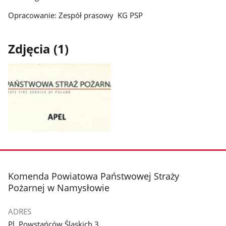
Opracowanie: Zespół prasowy KG PSP
Zdjęcia (1)
Pokaż
zdjęcie
1
z
stopka
Komenda Powiatowa Państwowej Straży
galerii.
Pożarnej w Namysłowie
ADRES
Pl. Powstańców Śląskich 3