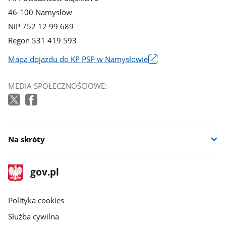
46-100 Namysłów
NIP 752 12 99 689
Regon 531 419 593
Mapa dojazdu do KP PSP w Namysłowie
Link
otworzy
MEDIA SPOŁECZNOŚCIOWE:
się
w
nowym
oknie
Na skróty
stopka
Strona
gov.pl
gov.pl
główna
gov.pl
Polityka cookies
Służba cywilna