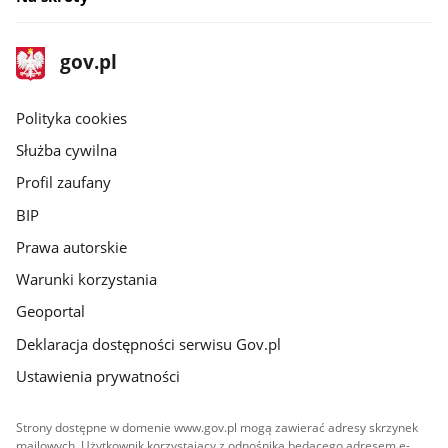
stopka
Strona
gov.pl
gov.pl
główna
gov.pl
Polityka cookies
Służba cywilna
Profil zaufany
BIP
Prawa autorskie
Warunki korzystania
Geoportal
Deklaracja dostępności serwisu Gov.pl
Ustawienia prywatności
Strony dostępne w domenie www.gov.pl mogą zawierać adresy skrzynek
mailowych. Użytkownik korzystający z odnośnika będącego adresem e-