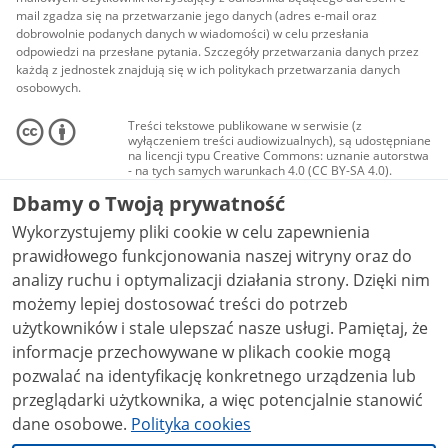
mail zgadza się na przetwarzanie jego danych (adres e-mail oraz
dobrowolnie podanych danych w wiadomości) w celu przesłania
odpowiedzi na przesłane pytania. Szczegóły przetwarzania danych przez
każdą z jednostek znajdują się w ich politykach przetwarzania danych
osobowych.
Treści tekstowe publikowane w serwisie (z
wyłączeniem treści audiowizualnych), są udostępniane
na licencji typu Creative Commons: uznanie autorstwa
- na tych samych warunkach 4.0 (CC BY-SA 4.0).
Materiały audiowizualne, w tym zdjęcia, materiały
Dbamy o Twoją prywatność
audio i wideo, są udostępniane na licencji typu
Creative Commons: uznanie autorstwa użycie
Wykorzystujemy pliki cookie w celu zapewnienia
niekomercyjne - bez utworów zależnych 4.0 (CC BY-
NC-ND 4.0), o ile nie jest to stwierdzone inaczej.
prawidłowego funkcjonowania naszej witryny oraz do
analizy ruchu i optymalizacji działania strony. Dzięki nim
możemy lepiej dostosować treści do potrzeb
użytkowników i stale ulepszać nasze usługi. Pamiętaj, że
informacje przechowywane w plikach cookie mogą
pozwalać na identyfikację konkretnego urządzenia lub
przeglądarki użytkownika, a więc potencjalnie stanowić
dane osobowe.
Polityka cookies