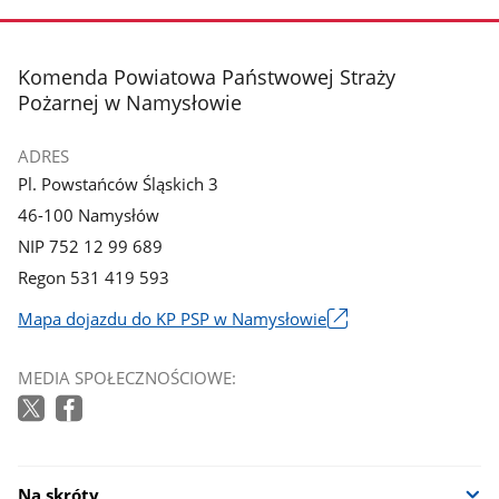
stopka
Komenda Powiatowa Państwowej Straży
Pożarnej w Namysłowie
ADRES
Pl. Powstańców Śląskich 3
46-100 Namysłów
NIP 752 12 99 689
Regon 531 419 593
Mapa dojazdu do KP PSP w Namysłowie
Link
otworzy
MEDIA SPOŁECZNOŚCIOWE:
się
w
nowym
oknie
Na skróty