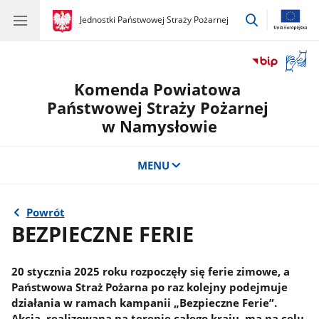
przejdź
gov.pl
Jednostki Państwowej Straży Pożarnej
gov.pl
Jednostki
do
Państwowej
wyszukiwar
Straży
Otwór
Pożarnej
okno
Komenda Powiatowa
z
tłuma
Państwowej Straży Pożarnej
języka
w Namysłowie
migow
MENU
Powrót
BEZPIECZNE FERIE
20 stycznia 2025 roku rozpoczęły się ferie zimowe, a
Państwowa Straż Pożarna po raz kolejny podejmuje
działania w ramach kampanii „Bezpieczne Ferie”.
Akcja, realizowana na terenie całego kraju, ma na celu