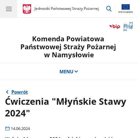
przejdź
gov.pl
Jednostki Państwowej Straży Pożarnej
gov.pl
Jednostki
do
Państwowej
wyszukiwar
Straży
Otwór
Pożarnej
okno
Komenda Powiatowa
z
tłuma
Państwowej Straży Pożarnej
języka
w Namysłowie
migow
MENU
Powrót
Ćwiczenia "Młyńskie Stawy
2024"
14.06.2024