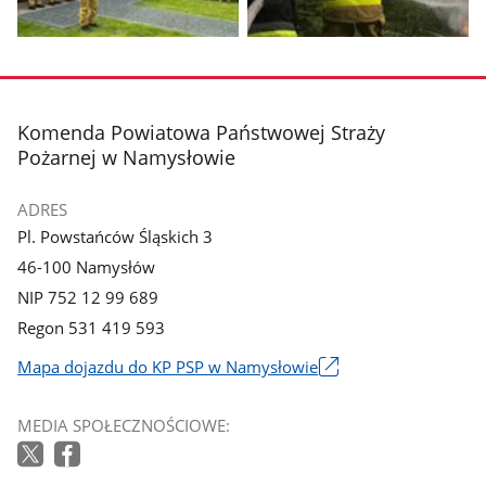
Pokaż
Pokaż
zdjęcie
zdjęcie
1
2
z
z
stopka
Komenda Powiatowa Państwowej Straży
galerii.
galerii.
Pożarnej w Namysłowie
ADRES
Pl. Powstańców Śląskich 3
46-100 Namysłów
NIP 752 12 99 689
Regon 531 419 593
Mapa dojazdu do KP PSP w Namysłowie
Link
otworzy
MEDIA SPOŁECZNOŚCIOWE:
się
w
nowym