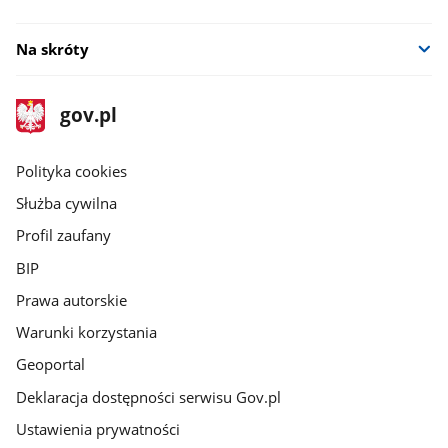
oknie
Na skróty
stopka
Strona
gov.pl
gov.pl
główna
gov.pl
Polityka cookies
Służba cywilna
Profil zaufany
BIP
Prawa autorskie
Warunki korzystania
Geoportal
Deklaracja dostępności serwisu Gov.pl
Ustawienia prywatności