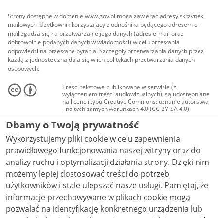
Strony dostępne w domenie www.gov.pl mogą zawierać adresy skrzynek
mailowych. Użytkownik korzystający z odnośnika będącego adresem e-
mail zgadza się na przetwarzanie jego danych (adres e-mail oraz
dobrowolnie podanych danych w wiadomości) w celu przesłania
odpowiedzi na przesłane pytania. Szczegóły przetwarzania danych przez
każdą z jednostek znajdują się w ich politykach przetwarzania danych
osobowych.
Treści tekstowe publikowane w serwisie (z
wyłączeniem treści audiowizualnych), są udostępniane
na licencji typu Creative Commons: uznanie autorstwa
- na tych samych warunkach 4.0 (CC BY-SA 4.0).
Materiały audiowizualne, w tym zdjęcia, materiały
Dbamy o Twoją prywatność
audio i wideo, są udostępniane na licencji typu
Creative Commons: uznanie autorstwa użycie
Wykorzystujemy pliki cookie w celu zapewnienia
niekomercyjne - bez utworów zależnych 4.0 (CC BY-
NC-ND 4.0), o ile nie jest to stwierdzone inaczej.
prawidłowego funkcjonowania naszej witryny oraz do
analizy ruchu i optymalizacji działania strony. Dzięki nim
możemy lepiej dostosować treści do potrzeb
użytkowników i stale ulepszać nasze usługi. Pamiętaj, że
informacje przechowywane w plikach cookie mogą
pozwalać na identyfikację konkretnego urządzenia lub