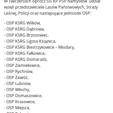
W ćwiczeniach oprócz SiŚ KP PSP Namysłów udział
wzięli przedstawiciele Lasów Państwowych, Straży
Leśnej, Policji oraz następujące jednostki OSP:
- OSP KSRG Wilków,
- OSP KSRG Dąbrowa,
- OSP KSRG Brzozowiec,
- OSP KSRG Ligota Książeca,
- OSP KSRG Biestrzykowice – Miodary,
- OSP KSRG Fałkowice,
- OSP KSRG Domaradz,
- OSP Ziemiełowice,
- OSP Rychnów,
- OSP Zawiść,
- OSP Lubnów,
- OSP Włochy,
- OSP Domaszowice,
- OSP Krasowice,
- OSP Miejsce,