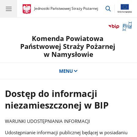
przejdź
gov.pl
Jednostki Państwowej Straży Pożarnej
gov.pl
Jednostki
do
Państwowej
wyszukiwar
Straży
Otwór
Pożarnej
okno
Komenda Powiatowa
z
tłuma
Państwowej Straży Pożarnej
języka
w Namysłowie
migow
MENU
Dostęp do informacji
niezamieszczonej w BIP
WARUNKI UDOSTĘPNIANIA INFORMACJI
Udostępnianie informacji publicznej będącej w posiadaniu