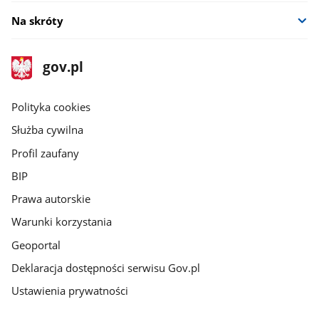
oknie
Na skróty
stopka
Strona
gov.pl
gov.pl
główna
gov.pl
Polityka cookies
Służba cywilna
Profil zaufany
BIP
Prawa autorskie
Warunki korzystania
Geoportal
Deklaracja dostępności serwisu Gov.pl
Ustawienia prywatności