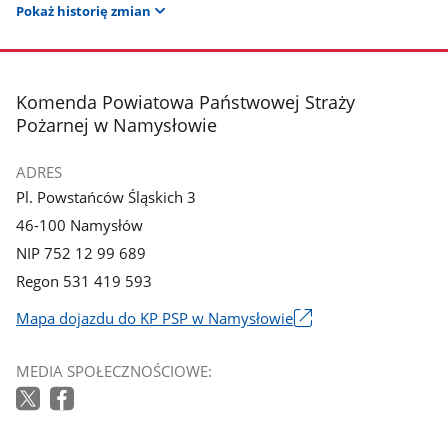
Pokaż historię zmian
stopka
Komenda Powiatowa Państwowej Straży
Pożarnej w Namysłowie
ADRES
Pl. Powstańców Śląskich 3
46-100 Namysłów
NIP 752 12 99 689
Regon 531 419 593
Mapa dojazdu do KP PSP w Namysłowie
Link
otworzy
MEDIA SPOŁECZNOŚCIOWE:
się
w
nowym