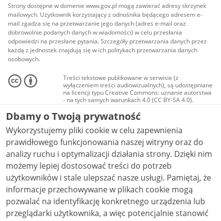
Strony dostępne w domenie www.gov.pl mogą zawierać adresy skrzynek
mailowych. Użytkownik korzystający z odnośnika będącego adresem e-
mail zgadza się na przetwarzanie jego danych (adres e-mail oraz
dobrowolnie podanych danych w wiadomości) w celu przesłania
odpowiedzi na przesłane pytania. Szczegóły przetwarzania danych przez
każdą z jednostek znajdują się w ich politykach przetwarzania danych
osobowych.
Treści tekstowe publikowane w serwisie (z
wyłączeniem treści audiowizualnych), są udostępniane
na licencji typu Creative Commons: uznanie autorstwa
- na tych samych warunkach 4.0 (CC BY-SA 4.0).
Materiały audiowizualne, w tym zdjęcia, materiały
Dbamy o Twoją prywatność
audio i wideo, są udostępniane na licencji typu
Creative Commons: uznanie autorstwa użycie
Wykorzystujemy pliki cookie w celu zapewnienia
niekomercyjne - bez utworów zależnych 4.0 (CC BY-
NC-ND 4.0), o ile nie jest to stwierdzone inaczej.
prawidłowego funkcjonowania naszej witryny oraz do
analizy ruchu i optymalizacji działania strony. Dzięki nim
możemy lepiej dostosować treści do potrzeb
użytkowników i stale ulepszać nasze usługi. Pamiętaj, że
informacje przechowywane w plikach cookie mogą
pozwalać na identyfikację konkretnego urządzenia lub
przeglądarki użytkownika, a więc potencjalnie stanowić