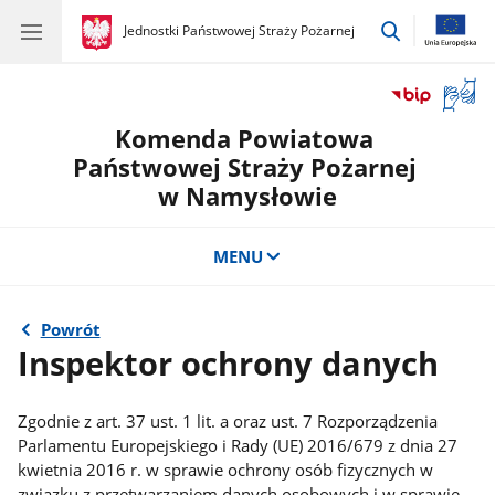
przejdź
gov.pl
Jednostki Państwowej Straży Pożarnej
gov.pl
Jednostki
do
Państwowej
wyszukiwar
Straży
Otwór
Pożarnej
okno
Komenda Powiatowa
z
tłuma
Państwowej Straży Pożarnej
języka
w Namysłowie
migow
MENU
Powrót
Inspektor ochrony danych
Zgodnie z art. 37 ust. 1 lit. a oraz ust. 7 Rozporządzenia
Parlamentu Europejskiego i Rady (UE) 2016/679 z dnia 27
kwietnia 2016 r. w sprawie ochrony osób fizycznych w
związku z przetwarzaniem danych osobowych i w sprawie