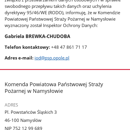
swobodnego przepływu takich danych oraz uchylenia
dyrektywy 95/46/WE (RODO), informuję, że w Komendzie
Powiatowej Państwowej Straży Pożarnej w Namysłowie
wyznaczony został Inspektor Ochrony Danych:
Gabriela BREWKA-CHUDOBA
Telefon kontaktowy:
+48 47 861 71 17
Adres e-mail:
iod@psp.opole.pl
stopka
Komenda Powiatowa Państwowej Straży
Pożarnej w Namysłowie
ADRES
Pl. Powstańców Śląskich 3
46-100 Namysłów
NIP 752 12 99 689