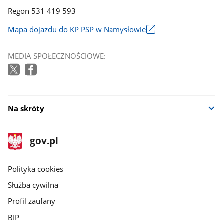
Regon 531 419 593
Mapa dojazdu do KP PSP w Namysłowie
Link
otworzy
MEDIA SPOŁECZNOŚCIOWE:
się
w
nowym
oknie
Na skróty
stopka
Strona
gov.pl
gov.pl
główna
gov.pl
Polityka cookies
Służba cywilna
Profil zaufany
BIP