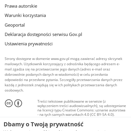
Prawa autorskie
Warunki korzystania
Geoportal
Deklaracja dostępności serwisu Gov.pl
Ustawienia prywatności
Strony dostępne w domenie www.gov.pl mogą zawierać adresy skrzynek
mailowych. Użytkownik korzystający z odnośnika będącego adresem e-
mail zgadza się na przetwarzanie jego danych (adres e-mail oraz
dobrowolnie podanych danych w wiadomości) w celu przesłania
odpowiedzi na przesłane pytania. Szczegóły przetwarzania danych przez
każdą z jednostek znajdują się w ich politykach przetwarzania danych
osobowych.
Treści tekstowe publikowane w serwisie (z
wyłączeniem treści audiowizualnych), są udostępniane
na licencji typu Creative Commons: uznanie autorstwa
- na tych samych warunkach 4.0 (CC BY-SA 4.0).
Materiały audiowizualne, w tym zdjęcia, materiały
Dbamy o Twoją prywatność
audio i wideo, są udostępniane na licencji typu
Creative Commons: uznanie autorstwa użycie