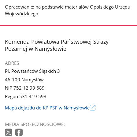
Opracowanie: na podstawie materiałów Opolskiego Urzędu
Wojewódzkiego
stopka
Komenda Powiatowa Państwowej Straży
Pożarnej w Namysłowie
ADRES
Pl. Powstańców Śląskich 3
46-100 Namysłów
NIP 752 12 99 689
Regon 531 419 593
Mapa dojazdu do KP PSP w Namysłowie
Link
otworzy
MEDIA SPOŁECZNOŚCIOWE:
się
w