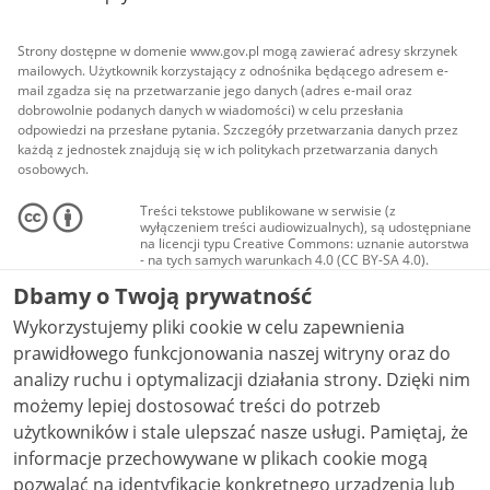
Strony dostępne w domenie www.gov.pl mogą zawierać adresy skrzynek
mailowych. Użytkownik korzystający z odnośnika będącego adresem e-
mail zgadza się na przetwarzanie jego danych (adres e-mail oraz
dobrowolnie podanych danych w wiadomości) w celu przesłania
odpowiedzi na przesłane pytania. Szczegóły przetwarzania danych przez
każdą z jednostek znajdują się w ich politykach przetwarzania danych
osobowych.
Treści tekstowe publikowane w serwisie (z
wyłączeniem treści audiowizualnych), są udostępniane
na licencji typu Creative Commons: uznanie autorstwa
- na tych samych warunkach 4.0 (CC BY-SA 4.0).
Materiały audiowizualne, w tym zdjęcia, materiały
Dbamy o Twoją prywatność
audio i wideo, są udostępniane na licencji typu
Creative Commons: uznanie autorstwa użycie
Wykorzystujemy pliki cookie w celu zapewnienia
niekomercyjne - bez utworów zależnych 4.0 (CC BY-
NC-ND 4.0), o ile nie jest to stwierdzone inaczej.
prawidłowego funkcjonowania naszej witryny oraz do
analizy ruchu i optymalizacji działania strony. Dzięki nim
możemy lepiej dostosować treści do potrzeb
użytkowników i stale ulepszać nasze usługi. Pamiętaj, że
informacje przechowywane w plikach cookie mogą
pozwalać na identyfikację konkretnego urządzenia lub