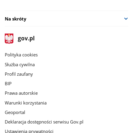
nowym
oknie
Na skróty
stopka
Strona
gov.pl
gov.pl
główna
gov.pl
Polityka cookies
Służba cywilna
Profil zaufany
BIP
Prawa autorskie
Warunki korzystania
Geoportal
Deklaracja dostępności serwisu Gov.pl
Ustawienia prywatności