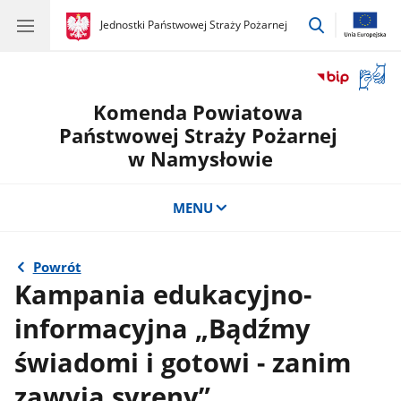
przejdź
gov.pl
Jednostki Państwowej Straży Pożarnej
gov.pl
Jednostki
do
Państwowej
wyszukiwar
Straży
Otwór
Pożarnej
okno
Komenda Powiatowa
z
tłuma
Państwowej Straży Pożarnej
języka
w Namysłowie
migow
MENU
Powrót
Kampania edukacyjno-
informacyjna „Bądźmy
świadomi i gotowi - zanim
zawyją syreny”