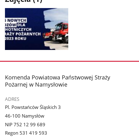
Pokaż
zdjęcie
1
z
stopka
Komenda Powiatowa Państwowej Straży
galerii.
Pożarnej w Namysłowie
ADRES
Pl. Powstańców Śląskich 3
46-100 Namysłów
NIP 752 12 99 689
Regon 531 419 593