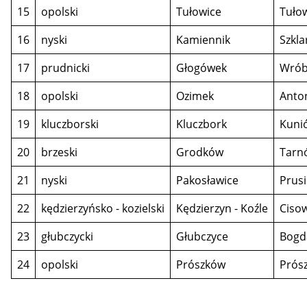
15
opolski
Tułowice
Tuło
16
nyski
Kamiennik
Szkla
17
prudnicki
Głogówek
Wrób
18
opolski
Ozimek
Anto
19
kluczborski
Kluczbork
Kuni
20
brzeski
Grodków
Tarn
21
nyski
Pakosławice
Prus
22
kędzierzyńsko - kozielski
Kędzierzyn - Koźle
Ciso
23
głubczycki
Głubczyce
Bogd
24
opolski
Prószków
Prós