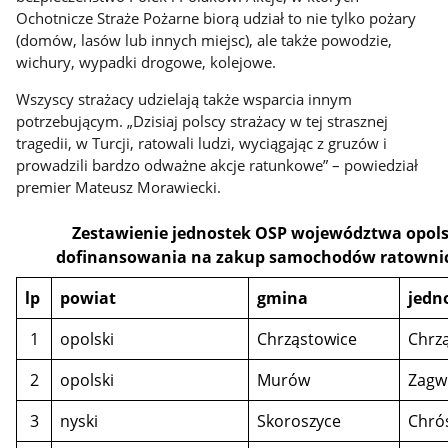
Ochotnicze Straże Pożarne biorą udział to nie tylko pożary
(domów, lasów lub innych miejsc), ale także powodzie,
wichury, wypadki drogowe, kolejowe.
Wszyscy strażacy udzielają także wsparcia innym
potrzebującym. „Dzisiaj polscy strażacy w tej strasznej
tragedii, w Turcji, ratowali ludzi, wyciągając z gruzów i
prowadzili bardzo odważne akcje ratunkowe” – powiedział
premier Mateusz Morawiecki.
Zestawienie jednostek OSP województwa opols
dofinansowania na zakup samochodów ratownicz
lp
powiat
gmina
jedn
1
opolski
Chrząstowice
Chrz
2
opolski
Murów
Zagw
3
nyski
Skoroszyce
Chró