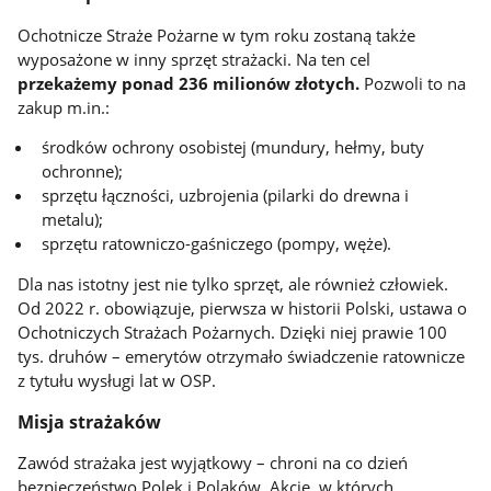
Ochotnicze Straże Pożarne w tym roku zostaną także
wyposażone w inny sprzęt strażacki. Na ten cel
przekażemy ponad 236 milionów złotych.
Pozwoli to na
zakup m.in.:
środków ochrony osobistej (mundury, hełmy, buty
ochronne);
sprzętu łączności, uzbrojenia (pilarki do drewna i
metalu);
sprzętu ratowniczo-gaśniczego (pompy, węże).
Dla nas istotny jest nie tylko sprzęt, ale również człowiek.
Od 2022 r. obowiązuje, pierwsza w historii Polski, ustawa o
Ochotniczych Strażach Pożarnych. Dzięki niej prawie 100
tys. druhów – emerytów otrzymało świadczenie ratownicze
z tytułu wysługi lat w OSP.
Misja strażaków
Zawód strażaka jest wyjątkowy – chroni na co dzień
bezpieczeństwo Polek i Polaków. Akcje, w których