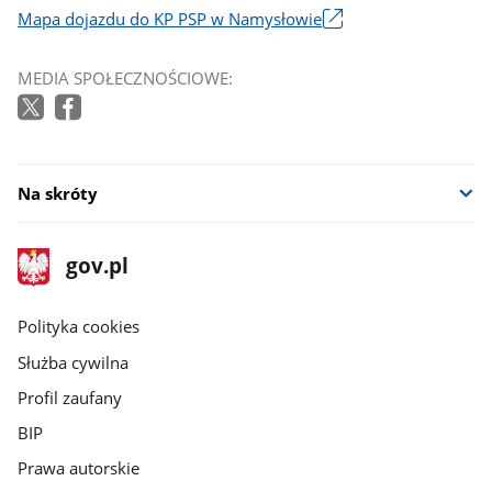
Mapa dojazdu do KP PSP w Namysłowie
Link
otworzy
MEDIA SPOŁECZNOŚCIOWE:
się
w
nowym
oknie
Na skróty
stopka
Strona
gov.pl
gov.pl
główna
gov.pl
Polityka cookies
Służba cywilna
Profil zaufany
BIP
Prawa autorskie