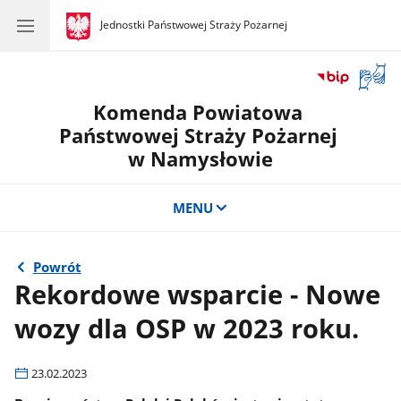
gov.pl
Jednostki Państwowej Straży Pożarnej
gov.pl
Jednostki
Państwowej
Straży
Otwór
Pożarnej
okno
Komenda Powiatowa
z
tłuma
Państwowej Straży Pożarnej
języka
w Namysłowie
migow
MENU
Powrót
Rekordowe wsparcie - Nowe
wozy dla OSP w 2023 roku.
23.02.2023