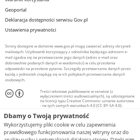
Geoportal
Deklaracja dostępności serwisu Gov.pl
Ustawienia prywatności
Strony dostępne w domenie www.gov.pl mogą zawierać adresy skrzynek
mailowych. Użytkownik korzystający z odnośnika będącego adresem e-
mail zgadza się na przetwarzanie jego danych (adres e-mail oraz
dobrowolnie podanych danych w wiadomości) w celu przesłania
odpowiedzi na przesłane pytania. Szczegóły przetwarzania danych przez
każdą z jednostek znajdują się w ich politykach przetwarzania danych
osobowych.
Treści tekstowe publikowane w serwisie (z
wyłączeniem treści audiowizualnych), są udostępniane
na licencji typu Creative Commons: uznanie autorstwa
- na tych samych warunkach 4.0 (CC BY-SA 4.0).
Materiały audiowizualne, w tym zdjęcia, materiały
Dbamy o Twoją prywatność
audio i wideo, są udostępniane na licencji typu
Creative Commons: uznanie autorstwa użycie
Wykorzystujemy pliki cookie w celu zapewnienia
niekomercyjne - bez utworów zależnych 4.0 (CC BY-
NC-ND 4.0), o ile nie jest to stwierdzone inaczej.
prawidłowego funkcjonowania naszej witryny oraz do
analizy ruchu i optymalizacji działania strony. Dzięki nim