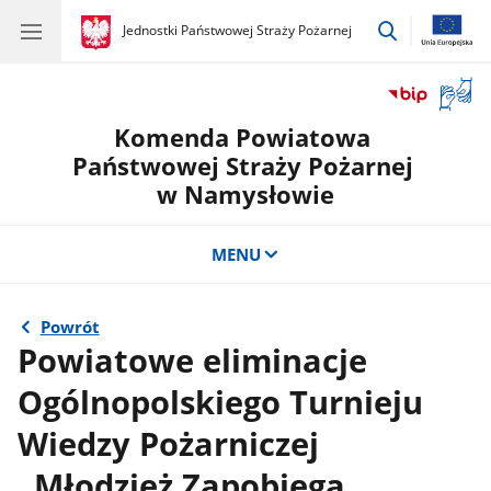
przejdź
gov.pl
Jednostki Państwowej Straży Pożarnej
gov.pl
Jednostki
do
Państwowej
wyszukiwar
Straży
Otwór
Pożarnej
okno
Komenda Powiatowa
z
tłuma
Państwowej Straży Pożarnej
języka
w Namysłowie
migow
MENU
Powrót
Powiatowe eliminacje
Ogólnopolskiego Turnieju
Wiedzy Pożarniczej
„Młodzież Zapobiega