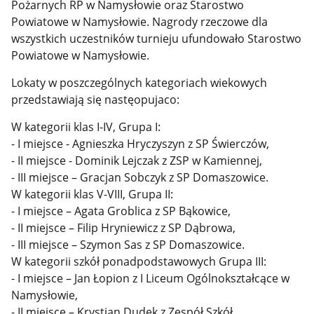
Pożarnych RP w Namysłowie oraz Starostwo
Powiatowe w Namysłowie. Nagrody rzeczowe dla
wszystkich uczestników turnieju ufundowało Starostwo
Powiatowe w Namysłowie.
Lokaty w poszczególnych kategoriach wiekowych
przedstawiają się nastęopujaco:
W kategorii klas I-IV, Grupa I:
- I miejsce - Agnieszka Hryczyszyn z SP Świerczów,
- II miejsce - Dominik Lejczak z ZSP w Kamiennej,
- III miejsce – Gracjan Sobczyk z SP Domaszowice.
W kategorii klas V-VIII, Grupa II:
- I miejsce – Agata Groblica z SP Bąkowice,
- II miejsce – Filip Hryniewicz z SP Dąbrowa,
- III miejsce – Szymon Sas z SP Domaszowice.
W kategorii szkół ponadpodstawowych Grupa III:
- I miejsce – Jan Łopion z I Liceum Ogólnokształcące w
Namysłowie,
- II miejsce – Krystian Dudek z Zespół Szkół