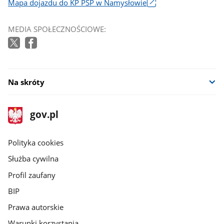
Mapa dojazdu do KP PSP w Namysłowie
Link
otworzy
MEDIA SPOŁECZNOŚCIOWE:
się
w
nowym
oknie
Na skróty
stopka
Strona
gov.pl
gov.pl
główna
gov.pl
Polityka cookies
Służba cywilna
Profil zaufany
BIP
Prawa autorskie
Warunki korzystania