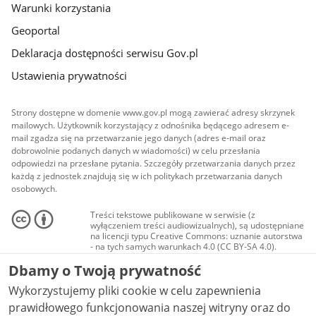
Warunki korzystania
Geoportal
Deklaracja dostępności serwisu Gov.pl
Ustawienia prywatności
Strony dostępne w domenie www.gov.pl mogą zawierać adresy skrzynek
mailowych. Użytkownik korzystający z odnośnika będącego adresem e-
mail zgadza się na przetwarzanie jego danych (adres e-mail oraz
dobrowolnie podanych danych w wiadomości) w celu przesłania
odpowiedzi na przesłane pytania. Szczegóły przetwarzania danych przez
każdą z jednostek znajdują się w ich politykach przetwarzania danych
osobowych.
Treści tekstowe publikowane w serwisie (z
wyłączeniem treści audiowizualnych), są udostępniane
na licencji typu Creative Commons: uznanie autorstwa
- na tych samych warunkach 4.0 (CC BY-SA 4.0).
Materiały audiowizualne, w tym zdjęcia, materiały
Dbamy o Twoją prywatność
audio i wideo, są udostępniane na licencji typu
Creative Commons: uznanie autorstwa użycie
Wykorzystujemy pliki cookie w celu zapewnienia
niekomercyjne - bez utworów zależnych 4.0 (CC BY-
NC-ND 4.0), o ile nie jest to stwierdzone inaczej.
prawidłowego funkcjonowania naszej witryny oraz do