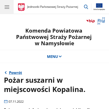
przejdź
gov.pl
Jednostki Państwowej Straży Pożarnej
gov.pl
Jednostki
do
Państwowej
wyszukiwar
Straży
Otwór
Pożarnej
okno
Komenda Powiatowa
z
tłuma
Państwowej Straży Pożarnej
języka
w Namysłowie
migow
MENU
Powrót
Pożar suszarni w
miejscowości Kopalina.
07.11.2022