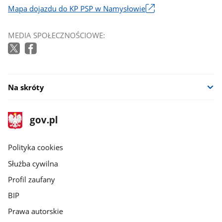
Mapa dojazdu do KP PSP w Namysłowie
Link
otworzy
MEDIA SPOŁECZNOŚCIOWE:
się
w
nowym
oknie
Na skróty
stopka
Strona
gov.pl
gov.pl
główna
gov.pl
Polityka cookies
Służba cywilna
Profil zaufany
BIP
Prawa autorskie