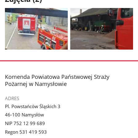
Pokaż
Pokaż
zdjęcie
zdjęcie
1
2
z
z
stopka
Komenda Powiatowa Państwowej Straży
galerii.
galerii.
Pożarnej w Namysłowie
ADRES
Pl. Powstańców Śląskich 3
46-100 Namysłów
NIP 752 12 99 689
Regon 531 419 593