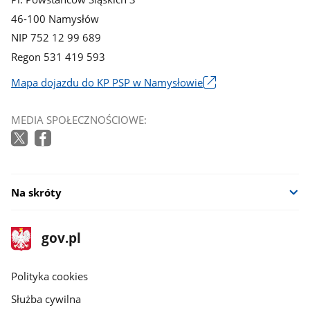
46-100 Namysłów
NIP 752 12 99 689
Regon 531 419 593
Mapa dojazdu do KP PSP w Namysłowie
Link
otworzy
MEDIA SPOŁECZNOŚCIOWE:
się
w
nowym
oknie
Na skróty
stopka
Strona
gov.pl
gov.pl
główna
gov.pl
Polityka cookies
Służba cywilna