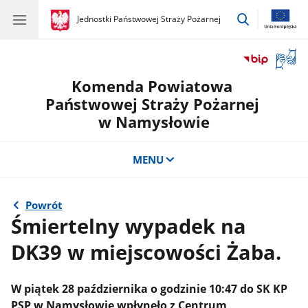
przejdź
gov.pl
Jednostki Państwowej Straży Pożarnej
gov.pl
Jednostki
do
Państwowej
wyszukiwar
Straży
Otwór
Pożarnej
okno
Komenda Powiatowa
z
tłuma
Państwowej Straży Pożarnej
języka
w Namysłowie
migow
MENU
Powrót
Śmiertelny wypadek na
DK39 w miejscowości Żaba.
W piątek 28 października o godzinie 10:47 do SK KP
PSP w Namysłowie wpłynęło z Centrum