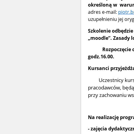
określoną w warun
adres e-mail:
piotr.
uzupełnieniu jej ory
Szkolenie odbędzie 
„moodle”. Zasady l
Rozpoczęcie częśc
godz.16.00.
Kursanci przyjeżd
Uczestnicy kursu 
pracodawców, będąc
przy zachowaniu ws
Na realizację prog
- zajęcia dydaktycz