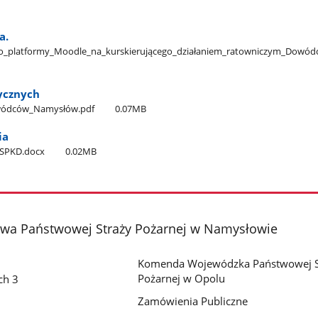
a.
o​_platformy​_Moodle​_na​_kurskierującego​_działaniem​_ratowniczym​_Dowód
tycznych
Dowódców​_Namysłów.pdf
0.07MB
ia
OSPKD.docx
0.02MB
a Państwowej Straży Pożarnej w Namysłowie
Komenda Wojewódzka Państwowej S
Pożarnej w Opolu
ch 3
Zamówienia Publiczne