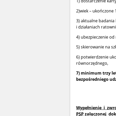
1) dostarczenie kar
2)wiek – ukończone 1
3) aktualne badania 
i działaniach ratowni
4) ubezpieczenie od
5) skierowanie na s
6) potwierdzenie uk
równorzędnego,
7) minimum trzy le
bezpośredniego udz
Wypełnienie i zwr
PSP
załączonej d