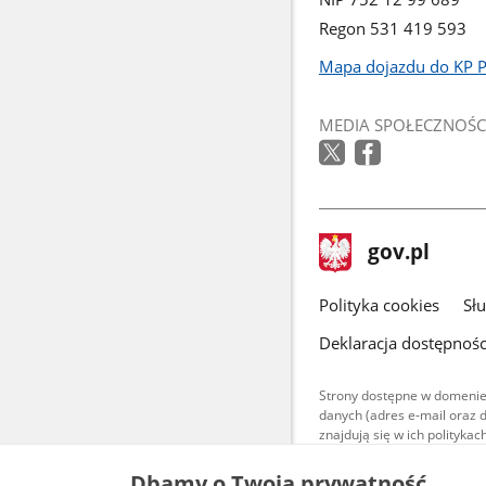
Regon 531 419 593
Mapa dojazdu do KP 
Link
otworzy
MEDIA SPOŁECZNOŚC
się
w
nowym
oknie
stopka
Strona
gov.pl
gov.pl
główna
gov.pl
Polityka cookies
Sł
Deklaracja dostępnośc
Strony dostępne w domenie
danych (adres e-mail oraz 
znajdują się w ich polityk
Treści teksto
Dbamy o Twoją prywatność