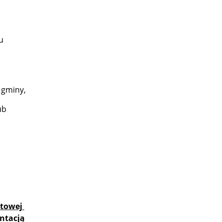
u
 gminy,
ub
atowej
ntacją