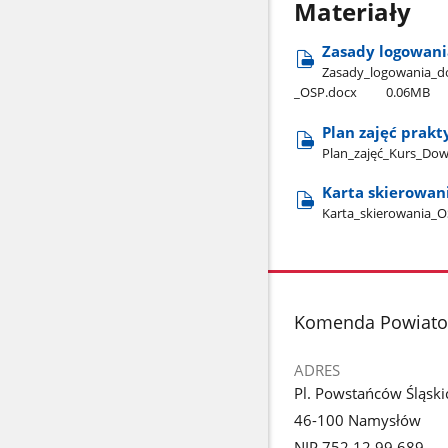
Materiały
Zasady logowani
Zasady​_logowania​_d
_OSP.docx
0.06MB
Plan zajęć prak
Plan​_zajęć​_Kurs​_
Karta skierowan
Karta​_skierowania​_
stopka
Komenda Powiatow
ADRES
Pl. Powstańców Śląski
46-100 Namysłów
NIP 752 12 99 689