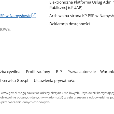
Elektroniczna Platforma Usług Admini
Publicznej (ePUAP)
Archiwalna strona KP PSP w Namysł
PSP w Namysłowie
Deklaracja dostępności
IOWE:
użba cywilna
Profil zaufany
BIP
Prawa autorskie
Warunki
i serwisu Gov.pl
Ustawienia prywatności
 www.gov.pl mogą zawierać adresy skrzynek mailowych. Użytkownik korzystający
dobrowolnie podanych danych w wiadomości) w celu przesłania odpowiedzi na prz
ach przetwarzania danych osobowych.
we publikowane w serwisie (z wyłączeniem treści audiowizualnych), są