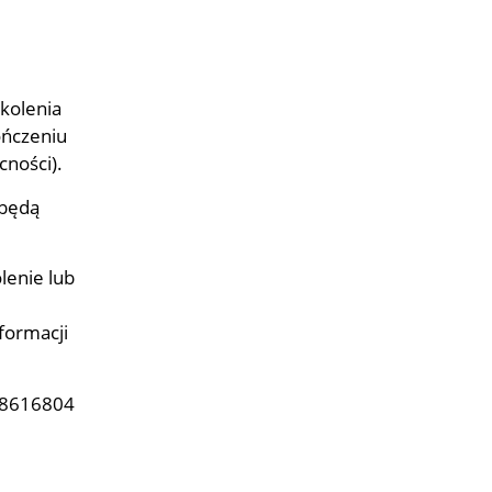
kolenia
ończeniu
cności).
 będą
lenie lub
formacji
478616804