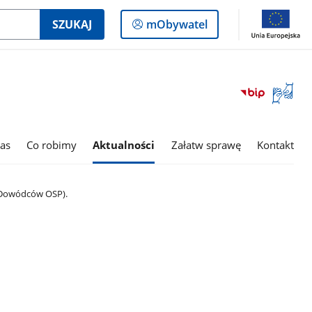
Logowanie
SZUKAJ
mObywatel
do
panelu
Otwórz
okno
z
tłumac
as
Co robimy
Aktualności
Załatw sprawę
Kontakt
języka
migowe
 (Dowódców OSP).