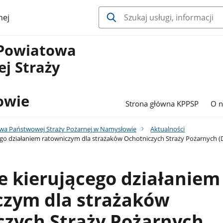
nej
Powiatowa
j Straży
owie
Strona główna KPPSP
O n
a Państwowej Straży Pożarnej w Namysłowie
Aktualności
ego działaniem ratowniczym dla strażaków Ochotniczych Straży Pożarnych
e kierującego działaniem
czym dla strażaków
czych Straży Pożarnych