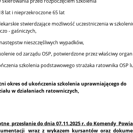
ty skierowania przed rozpoczęciem szkolenia
8 lat i nieprzekroczone 65 lat
lekarskie stwierdzające możliwość uczestniczenia w szkoleni
czo - gaśniczych,
 następstw nieszczęśliwych wypadków,
zkolenie od zarządu OSP, potwierdzone przez właściwy organ
ończenia szkolenia podstawowego strażaka ratownika OSP l
tni okres od ukończenia szkolenia uprawniającego do
iału w działaniach ratowniczych,
otne przesłanie do dnia 07.11.2025 r. do Komendy Powi
okumentacji wraz z wykazem kursantów oraz dokume