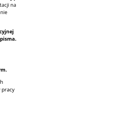
acji na
nie
cyjnej
 pisma.
ym.
ch
 pracy