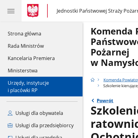
gov.pl
gov.pl
Jednostki Państwowej Straży Pożar
gov.pl
Jednostki
Państwowej
Straży
Komenda 
Pożarnej
gov.pl
Strona główna
Państwowe
Rada Ministrów
Pożarnej
Kancelaria Premiera
w Namysł
Ministerstwa
Komenda Powiatow
Urzędy, instytucje
Szkolenie kierując
i placówki RP
Powrót
Szkoleni
Usługi dla obywatela
ratowni
Usługi dla przedsiębiorcy
Ochotni
Usługi dla urzędnika