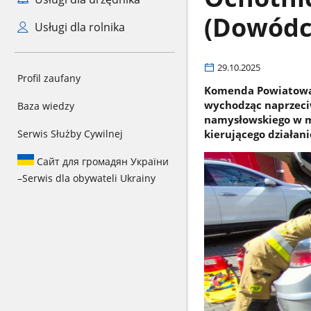
(Dowódc
Usługi dla rolnika
29.10.2025
Profil zaufany
Komenda Powiatowa P
wychodząc naprzeci
Baza wiedzy
namysłowskiego w mi
Serwis Służby Cywilnej
kierującego działan
Сайт для громадян України
–
Serwis dla obywateli Ukrainy