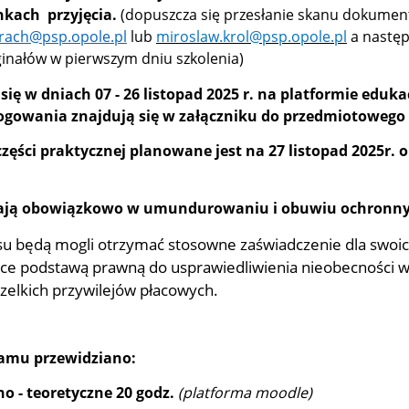
kach przyjęcia.
(dopuszcza się przesłanie skanu dokument
brach@psp.opole.pl
lub
miroslaw.krol@psp.opole.pl
a następ
ginałów w pierwszym dniu szkolenia)
się w dniach 07 - 26 listopad 2025 r. na platformie eduka
ogowania znajdują się w załączniku do przedmiotowego
i praktycznej planowane jest na 27 listopad 2025r. o
żają obowiązkowo w umundurowaniu i obuwiu ochronn
będą mogli otrzymać stosowne zaświadczenie dla swoi
e podstawą prawną do usprawiedliwienia nieobecności w
zelkich przywilejów płacowych.
ramu przewidziano:
no - teoretyczne 20 godz.
(platforma moodle)