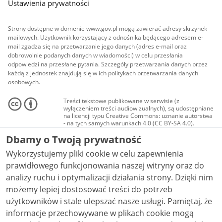
Ustawienia prywatności
Strony dostępne w domenie www.gov.pl mogą zawierać adresy skrzynek
mailowych. Użytkownik korzystający z odnośnika będącego adresem e-
mail zgadza się na przetwarzanie jego danych (adres e-mail oraz
dobrowolnie podanych danych w wiadomości) w celu przesłania
odpowiedzi na przesłane pytania. Szczegóły przetwarzania danych przez
każdą z jednostek znajdują się w ich politykach przetwarzania danych
osobowych.
Treści tekstowe publikowane w serwisie (z
wyłączeniem treści audiowizualnych), są udostępniane
na licencji typu Creative Commons: uznanie autorstwa
- na tych samych warunkach 4.0 (CC BY-SA 4.0).
Materiały audiowizualne, w tym zdjęcia, materiały
Dbamy o Twoją prywatność
audio i wideo, są udostępniane na licencji typu
Creative Commons: uznanie autorstwa użycie
Wykorzystujemy pliki cookie w celu zapewnienia
niekomercyjne - bez utworów zależnych 4.0 (CC BY-
NC-ND 4.0), o ile nie jest to stwierdzone inaczej.
prawidłowego funkcjonowania naszej witryny oraz do
analizy ruchu i optymalizacji działania strony. Dzięki nim
możemy lepiej dostosować treści do potrzeb
użytkowników i stale ulepszać nasze usługi. Pamiętaj, że
informacje przechowywane w plikach cookie mogą