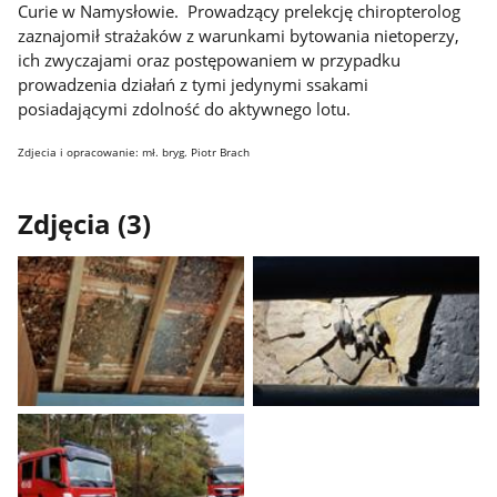
Curie w Namysłowie. Prowadzący prelekcję chiropterolog
zaznajomił strażaków z warunkami bytowania nietoperzy,
ich zwyczajami oraz postępowaniem w przypadku
prowadzenia działań z tymi jedynymi ssakami
posiadającymi zdolność do aktywnego lotu.
Zdjecia i opracowanie: mł. bryg. Piotr Brach
Zdjęcia (3)
Pokaż
Pokaż
zdjęcie
zdjęcie
1
2
z
z