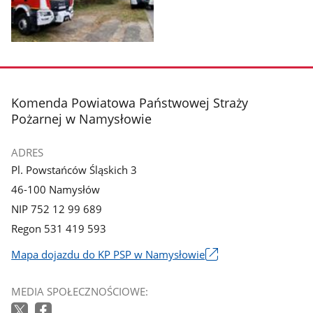
galerii.
galerii.
Pokaż
zdjęcie
3
z
stopka
Komenda Powiatowa Państwowej Straży
galerii.
Pożarnej w Namysłowie
ADRES
Pl. Powstańców Śląskich 3
46-100 Namysłów
NIP 752 12 99 689
Regon 531 419 593
Mapa dojazdu do KP PSP w Namysłowie
Link
otworzy
MEDIA SPOŁECZNOŚCIOWE:
się