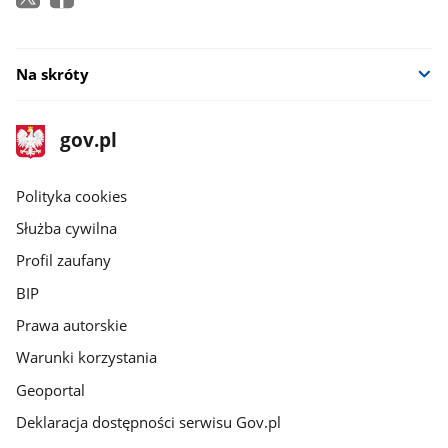
w
nowym
oknie
Na skróty
stopka
Strona
gov.pl
gov.pl
główna
gov.pl
Polityka cookies
Służba cywilna
Profil zaufany
BIP
Prawa autorskie
Warunki korzystania
Geoportal
Deklaracja dostępności serwisu Gov.pl