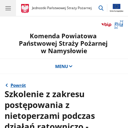
przejdź
gov.pl
Jednostki Państwowej Straży Pożarnej
gov.pl
Jednostki
do
Państwowej
wyszukiwar
Straży
Otwór
Pożarnej
okno
Komenda Powiatowa
z
tłuma
Państwowej Straży Pożarnej
języka
w Namysłowie
migow
MENU
Powrót
Szkolenie z zakresu
postępowania z
nietoperzami podczas
działań ratowniczo -