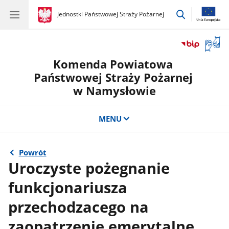
przejdź
gov.pl
Jednostki Państwowej Straży Pożarnej
gov.pl
Jednostki
do
Państwowej
wyszukiwar
Straży
Otwór
Pożarnej
okno
Komenda Powiatowa
z
tłuma
Państwowej Straży Pożarnej
języka
w Namysłowie
migow
MENU
Powrót
Uroczyste pożegnanie
funkcjonariusza
przechodzacego na
zaopatrzenie emerytalne.