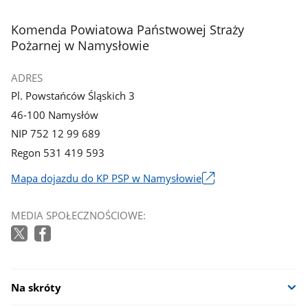
3
z
stopka
Komenda Powiatowa Państwowej Straży
galerii.
Pożarnej w Namysłowie
ADRES
Pl. Powstańców Śląskich 3
46-100 Namysłów
NIP 752 12 99 689
Regon 531 419 593
Mapa dojazdu do KP PSP w Namysłowie
Link
otworzy
MEDIA SPOŁECZNOŚCIOWE:
się
w
nowym
oknie
Na skróty