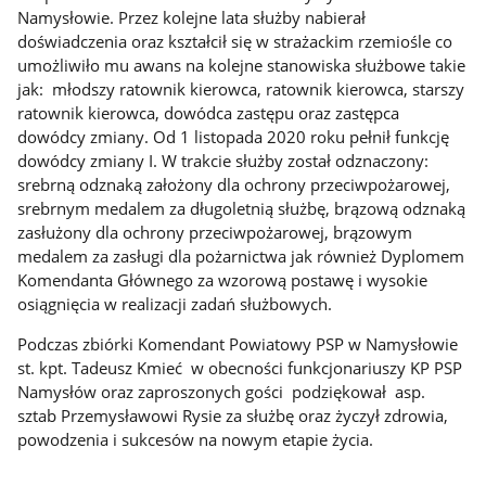
Namysłowie. Przez kolejne lata służby nabierał
doświadczenia oraz kształcił się w strażackim rzemiośle co
umożliwiło mu awans na kolejne stanowiska służbowe takie
jak: młodszy ratownik kierowca, ratownik kierowca, starszy
ratownik kierowca, dowódca zastępu oraz zastępca
dowódcy zmiany. Od 1 listopada 2020 roku pełnił funkcję
dowódcy zmiany I. W trakcie służby został odznaczony:
srebrną odznaką założony dla ochrony przeciwpożarowej,
srebrnym medalem za długoletnią służbę, brązową odznaką
zasłużony dla ochrony przeciwpożarowej, brązowym
medalem za zasługi dla pożarnictwa jak również Dyplomem
Komendanta Głównego za wzorową postawę i wysokie
osiągnięcia w realizacji zadań służbowych.
Podczas zbiórki Komendant Powiatowy PSP w Namysłowie
st. kpt. Tadeusz Kmieć w obecności funkcjonariuszy KP PSP
Namysłów oraz zaproszonych gości podziękował asp.
sztab Przemysławowi Rysie za służbę oraz życzył zdrowia,
powodzenia i sukcesów na nowym etapie życia.