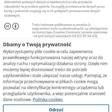
dobrowolnie podanych danych w wiadomości) w celu przesłania
odpowiedzi na przesłane pytania. Szczegóły przetwarzania danych przez
każdą z jednostek znajdują się w ich politykach przetwarzania danych
osobowych.
Treści tekstowe publikowane w serwisie (z
wyłączeniem treści audiowizualnych), są udostępniane
na licencji typu Creative Commons: uznanie autorstwa
- na tych samych warunkach 4.0 (CC BY-SA 4.0).
Materiały audiowizualne, w tym zdjęcia, materiały
Dbamy o Twoją prywatność
audio i wideo, są udostępniane na licencji typu
Creative Commons: uznanie autorstwa użycie
Wykorzystujemy pliki cookie w celu zapewnienia
niekomercyjne - bez utworów zależnych 4.0 (CC BY-
NC-ND 4.0), o ile nie jest to stwierdzone inaczej.
prawidłowego funkcjonowania naszej witryny oraz do
analizy ruchu i optymalizacji działania strony. Dzięki nim
możemy lepiej dostosować treści do potrzeb
użytkowników i stale ulepszać nasze usługi. Pamiętaj, że
informacje przechowywane w plikach cookie mogą
pozwalać na identyfikację konkretnego urządzenia lub
przeglądarki użytkownika, a więc potencjalnie stanowić
dane osobowe.
Polityka cookies
Odrzuć