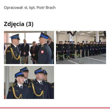
Opracował: st. kpt. Piotr Brach
Zdjęcia (3)
Pokaż
Pokaż
zdjęcie
zdjęcie
1
2
z
z
galerii.
galerii.
Pokaż
zdjęcie