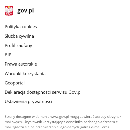
stopka
Strona
gov.pl
gov.pl
główna
gov.pl
Polityka cookies
Służba cywilna
Profil zaufany
BIP
Prawa autorskie
Warunki korzystania
Geoportal
Deklaracja dostępności serwisu Gov.pl
Ustawienia prywatności
Strony dostępne w domenie www.gov.pl mogą zawierać adresy skrzynek
mailowych. Użytkownik korzystający z odnośnika będącego adresem e-
mail zgadza się na przetwarzanie jego danych (adres e-mail oraz