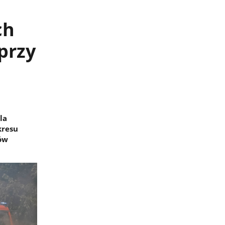
ch
przy
la
kresu
rów