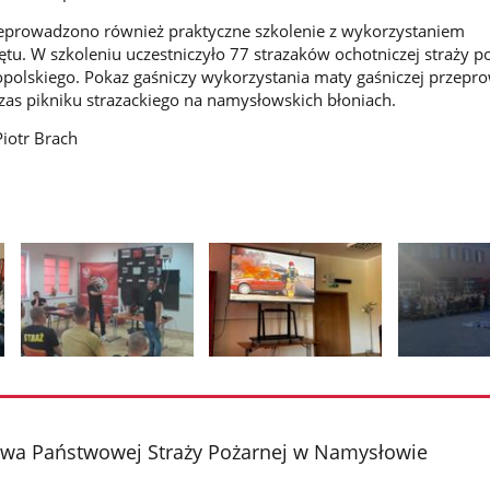
zeprowadzono również praktyczne szkolenie z wykorzystaniem
ętu. W szkoleniu uczestniczyło 77 strazaków ochotniczej straży p
polskiego. Pokaz gaśniczy wykorzystania maty gaśniczej przep
as pikniku strazackiego na namysłowskich błoniach.
Piotr Brach
Pokaż
Pokaż
Pokaż
zdjęcie
zdjęcie
zdjęcie
2
3
4
z
z
z
a Państwowej Straży Pożarnej w Namysłowie
galerii.
galerii.
galerii.