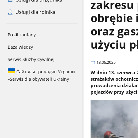
zakresu
Usługi dla rolnika
obrębie 
oraz gas
Profil zaufany
użyciu p
Baza wiedzy
Serwis Służby Cywilnej
13.06.2025
Сайт для громадян України
W dniu 13. czerwca 
strażaków ochotnicz
–
Serwis dla obywateli Ukrainy
prowadzenia działań
pojazdów przy użyciu