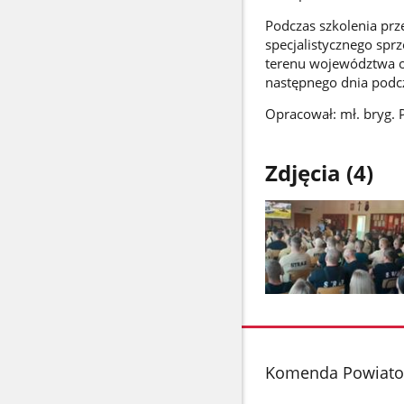
Podczas szkolenia pr
specjalistycznego sprz
terenu województwa o
następnego dnia podcz
Opracował: mł. bryg. 
Zdjęcia (4)
Pokaż
zdjęcie
1
z
stopka
Komenda Powiatow
galerii.