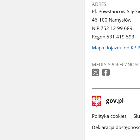
ADRES
Pl. Powstańców Śląski
46-100 Namysłów
NIP 752 12 99 689
Regon 531 419 593
Mapa dojazdu do KP 
Link
otworzy
MEDIA SPOŁECZNOŚC
się
w
nowym
oknie
stopka
Strona
gov.pl
gov.pl
główna
gov.pl
Polityka cookies
Sł
Deklaracja dostępnośc