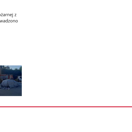
ożarnej z
rowadzono