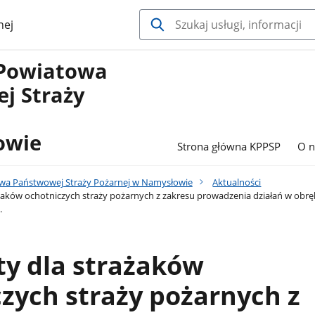
nej
Powiatowa
j Straży
owie
Strona główna KPPSP
O n
a Państwowej Straży Pożarnej w Namysłowie
Aktualności
żaków ochotniczych straży pożarnych z zakresu prowadzenia działań w obręb
.
ty dla strażaków
zych straży pożarnych z