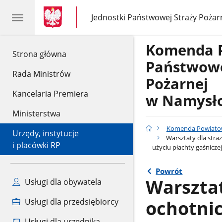
gov.pl
gov.pl
Jednostki Państwowej Straży Pożar
gov.pl
Jednostki
Państwowej
Straży
Komenda 
Pożarnej
gov.pl
Strona główna
Państwowe
Rada Ministrów
Pożarnej
Kancelaria Premiera
w Namysł
Ministerstwa
Komenda Powiatow
Urzędy, instytucje
Warsztaty dla stra
i placówki RP
użyciu płachty gaśniczej
Powrót
Warszta
Usługi dla obywatela
ochotnic
Usługi dla przedsiębiorcy
Usługi dla urzędnika