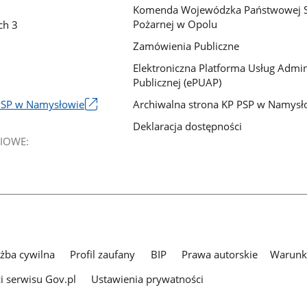
Komenda Wojewódzka Państwowej S
Pożarnej w Opolu
ch 3
Zamówienia Publiczne
Elektroniczna Platforma Usług Admini
Publicznej (ePUAP)
Archiwalna strona KP PSP w Namysł
PSP w Namysłowie
Deklaracja dostępności
IOWE:
użba cywilna
Profil zaufany
BIP
Prawa autorskie
Warunki
i serwisu Gov.pl
Ustawienia prywatności