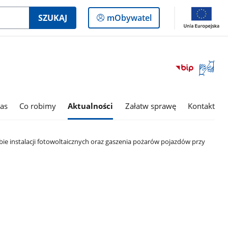
Logowanie
SZUKAJ
mObywatel
do
panelu
Otwórz
okno
z
tłumac
as
Co robimy
Aktualności
Załatw sprawę
Kontakt
języka
migowe
ie instalacji fotowoltaicznych oraz gaszenia pożarów pojazdów przy