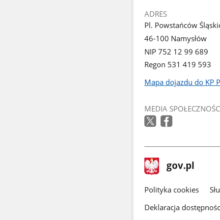
ADRES
Pl. Powstańców Śląski
46-100 Namysłów
NIP 752 12 99 689
Regon 531 419 593
Mapa dojazdu do KP 
Link
otworzy
MEDIA SPOŁECZNOŚC
się
w
nowym
oknie
stopka
Strona
gov.pl
gov.pl
główna
gov.pl
Polityka cookies
Sł
Deklaracja dostępnośc