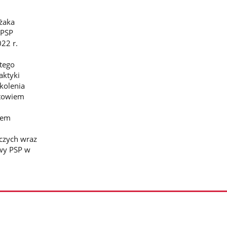
żaka
 PSP
22 r.
tego
aktyki
kolenia
otowiem
iem
iczych wraz
owy PSP w