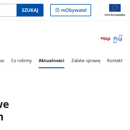
Logowanie
SZUKAJ
mObywatel
do
panelu
Otwórz
okno
z
tłumac
as
Co robimy
Aktualności
Załatw sprawę
Kontakt
języka
migowe
we
h