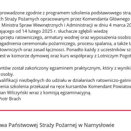
zeprowadzone zgodnie z programem szkolenia podstawowego stra
ych Straży Pożarnych opracowanym przez Komendanta Głównego
 Ministra Spraw Wewnętrznych i Administracji w dniu 4 marca 20
jącego od 14 lutego 2025 r. słuchacze zgłębili wiedzę
 sprzętu ratowniczego, armatury wodnej oraz wyposażenia osobis
agadnienia ceremoniału pożarniczego, procesu spalania, a także t
atowniczych oraz zasad łącznosci. Ponadto każdy z uczestników sz
 test w komorze dymowej oraz kurs współpracy z Lotniczym Pog
santów został zakończony egzaminem praktycznym, który z wynik
 osoby.
lifikacji niezbędnych do udziału w działaniach ratowniczo-gaśn
czenia szkolenia przekazał na ręce kursantów Komendant Powiat
an Wilczyński wraz z komisją egzaminacyjną.
Piotr Brach
a Państwowej Straży Pożarnej w Namysłowie