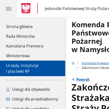
gov.pl
gov.pl
Jednostki Państwowej Straży Pożar
gov.pl
Jednostki
Państwowej
Straży
Komenda 
Pożarnej
gov.pl
Strona główna
Państwowe
Rada Ministrów
Pożarnej
Kancelaria Premiera
w Namysł
Ministerstwa
Komenda Powiatow
Urzędy, instytucje
Zakończono Szkole
i placówki RP
Powrót
Zakończ
Usługi dla obywatela
Strażak
Usługi dla przedsiębiorcy
Straży P
Usługi dla urzędnika