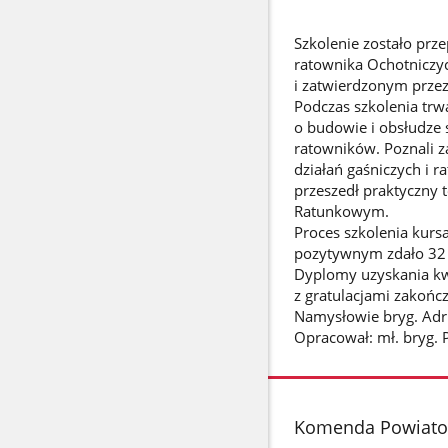
Szkolenie zostało pr
ratownika Ochotnicz
i zatwierdzonym przez
Podczas szkolenia trwa
o budowie i obsłudze
ratowników. Poznali z
działań gaśniczych i r
przeszedł praktyczny
Ratunkowym.
Proces szkolenia kur
pozytywnym zdało 32
Dyplomy uzyskania kwa
z gratulacjami zakoń
Namysłowie bryg. Adri
Opracował: mł. bryg. 
stopka
Komenda Powiatow