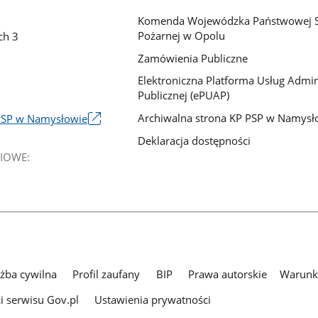
Komenda Wojewódzka Państwowej S
Pożarnej w Opolu
ch 3
Zamówienia Publiczne
Elektroniczna Platforma Usług Admini
Publicznej (ePUAP)
Archiwalna strona KP PSP w Namysł
PSP w Namysłowie
Deklaracja dostępności
IOWE:
użba cywilna
Profil zaufany
BIP
Prawa autorskie
Warunki
i serwisu Gov.pl
Ustawienia prywatności