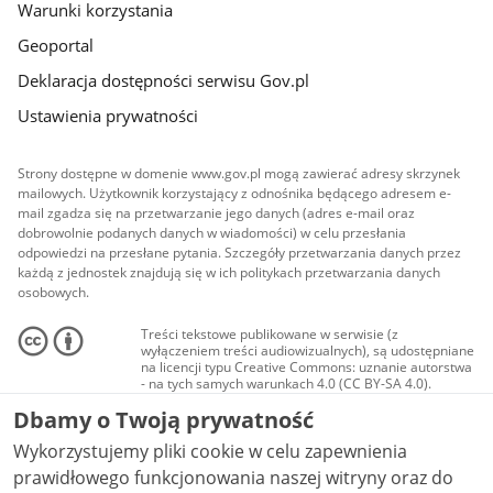
Warunki korzystania
Geoportal
Deklaracja dostępności serwisu Gov.pl
Ustawienia prywatności
Strony dostępne w domenie www.gov.pl mogą zawierać adresy skrzynek
mailowych. Użytkownik korzystający z odnośnika będącego adresem e-
mail zgadza się na przetwarzanie jego danych (adres e-mail oraz
dobrowolnie podanych danych w wiadomości) w celu przesłania
odpowiedzi na przesłane pytania. Szczegóły przetwarzania danych przez
każdą z jednostek znajdują się w ich politykach przetwarzania danych
osobowych.
Treści tekstowe publikowane w serwisie (z
wyłączeniem treści audiowizualnych), są udostępniane
na licencji typu Creative Commons: uznanie autorstwa
- na tych samych warunkach 4.0 (CC BY-SA 4.0).
Materiały audiowizualne, w tym zdjęcia, materiały
Dbamy o Twoją prywatność
audio i wideo, są udostępniane na licencji typu
Creative Commons: uznanie autorstwa użycie
Wykorzystujemy pliki cookie w celu zapewnienia
niekomercyjne - bez utworów zależnych 4.0 (CC BY-
NC-ND 4.0), o ile nie jest to stwierdzone inaczej.
prawidłowego funkcjonowania naszej witryny oraz do