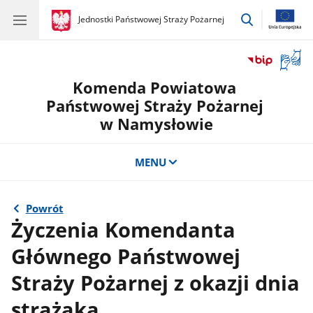
przejdź
gov.pl
Jednostki Państwowej Straży Pożarnej
gov.pl
Jednostki
do
Państwowej
wyszukiwar
Straży
Otwór
Pożarnej
okno
Komenda Powiatowa
z
tłuma
Państwowej Straży Pożarnej
języka
w Namysłowie
migow
MENU
Powrót
Życzenia Komendanta
Głównego Państwowej
Straży Pożarnej z okazji dnia
strażaka.