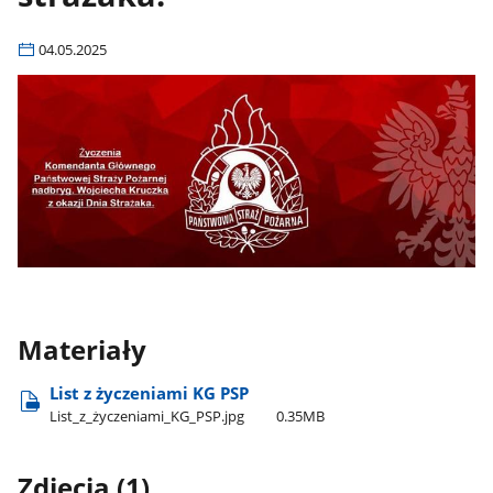
04.05.2025
Materiały
List z życzeniami KG PSP
List​_z​_życzeniami​_KG​_PSP.jpg
0.35MB
Zdjęcia (1)