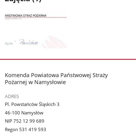
Pokaż
zdjęcie
1
z
stopka
Komenda Powiatowa Państwowej Straży
galerii.
Pożarnej w Namysłowie
ADRES
Pl. Powstańców Śląskich 3
46-100 Namysłów
NIP 752 12 99 689
Regon 531 419 593