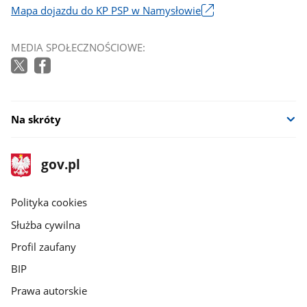
Mapa dojazdu do KP PSP w Namysłowie
Link
otworzy
MEDIA SPOŁECZNOŚCIOWE:
się
w
nowym
oknie
Na skróty
stopka
Strona
gov.pl
gov.pl
główna
gov.pl
Polityka cookies
Służba cywilna
Profil zaufany
BIP
Prawa autorskie