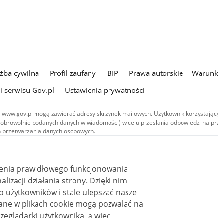
użba cywilna
Profil zaufany
BIP
Prawa autorskie
Warunki
i serwisu Gov.pl
Ustawienia prywatności
 www.gov.pl mogą zawierać adresy skrzynek mailowych. Użytkownik korzystający
dobrowolnie podanych danych w wiadomości) w celu przesłania odpowiedzi na prz
ach przetwarzania danych osobowych.
we publikowane w serwisie (z wyłączeniem treści audiowizualnych), są
 na licencji typu Creative Commons: uznanie autorstwa - na tych samych
 (CC BY-SA 4.0). Materiały audiowizualne, w tym zdjęcia, materiały audio i wideo
ienia prawidłowego funkcjonowania
ane na licencji typu Creative Commons: uznanie autorstwa użycie niekomercyjne 
ależnych 4.0 (CC BY-NC-ND 4.0), o ile nie jest to stwierdzone inaczej.
i działania strony. Dzięki nim
 użytkowników i stale ulepszać nasze
zeglądarki użytkownika, a więc