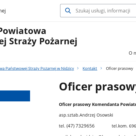
nej
Powiatowa
j Straży Pożarnej
O n
 Państwowej Straży Pożarnej w Nidzicy
Kontakt
Oficer prasowy
Oficer prasow
Oficer prasowy Komendanta Powiato
asp.sztab.Andrzej Osowski
(47) 7329656
tel.
tel.kom. 6964