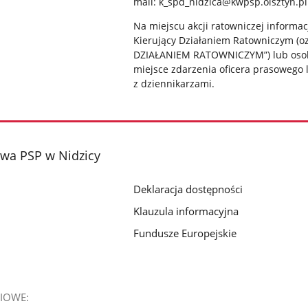
mail: k_spd_nidzica@kwpsp.olsztyn.pl
Na miejscu akcji ratowniczej inform
Kierujący Działaniem Ratowniczym (
DZIAŁANIEM RATOWNICZYM”) lub osob
miejsce zdarzenia oficera prasowego 
z dziennikarzami.
wa PSP w Nidzicy
Deklaracja dostępności
Klauzula informacyjna
Fundusze Europejskie
IOWE: