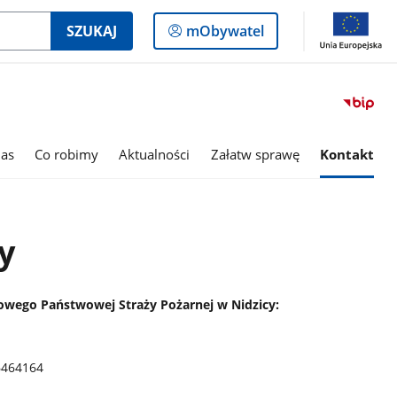
Logowanie
SZUKAJ
mObywatel
do
panelu
as
Co robimy
Aktualności
Załatw sprawę
Kontakt
y
wego Państwowej Straży Pożarnej w Nidzicy:
64164