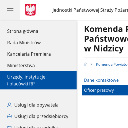
gov.pl
gov.pl
Jednostki Państwowej Straży Pożar
gov.pl
Jednostki
Państwowej
Straży
Komenda 
Pożarnej
gov.pl
Strona główna
Państwowe
Rada Ministrów
w Nidzicy
Kancelaria Premiera
Komenda Powiatowa
Ministerstwa
Urzędy, instytucje
Dane kontaktowe
i placówki RP
Oficer prasowy
Usługi dla obywatela
Usługi dla przedsiębiorcy
Usługi dla urzędnika