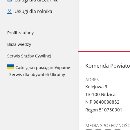
Usługi dla rolnika
Profil zaufany
Baza wiedzy
Serwis Służby Cywilnej
stopka
Komenda Powiato
Сайт для громадян України
–
Serwis dla obywateli Ukrainy
ADRES
Kolejowa 9
13-100 Nidzica
NIP 9840088852
Regon 510750901
MEDIA SPOŁECZNOŚC