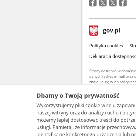
stopka
Strona
gov.pl
gov.pl
główna
gov.pl
Polityka cookies
Sł
Deklaracja dostępnośc
Strony dostępne w domenie
danych (adres e-mail oraz 
znajdują się w ich polityk
Treści teksto
Dbamy o Twoją prywatność
udostępniane
warunkach 4.0
Wykorzystujemy pliki cookie w celu zapewn
są udostępni
bez utworów z
naszej witryny oraz do analizy ruchu i optymalizacj
możemy lepiej dostosować treści do potrzeb
usługi. Pamiętaj, że informacje przechowywane w plikach cookie mogą pozwalać na
identyfikację konkretnego urządzenia lub pr