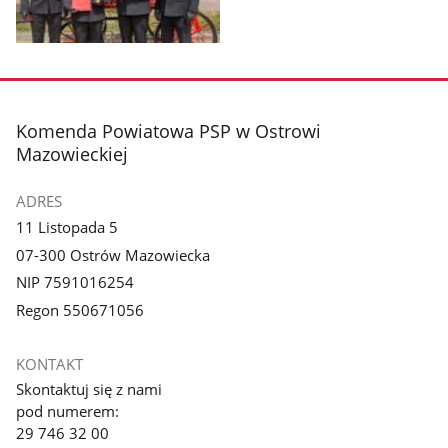
Pokaż
zdjęcie
3
z
stopka
Komenda Powiatowa PSP w Ostrowi
galerii.
Mazowieckiej
ADRES
11 Listopada 5
07-300 Ostrów Mazowiecka
NIP 7591016254
Regon 550671056
KONTAKT
Skontaktuj się z nami
pod numerem:
29 746 32 00