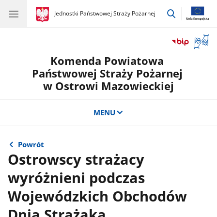
przejdź
gov.pl
Jednostki Państwowej Straży Pożarnej
gov.pl
Jednostki
do
Państwowej
wyszukiwar
Straży
Otwór
Pożarnej
okno
Komenda Powiatowa
z
tłuma
Państwowej Straży Pożarnej
języka
w Ostrowi Mazowieckiej
migow
MENU
Powrót
Ostrowscy strażacy
wyróżnieni podczas
Wojewódzkich Obchodów
Dnia Strażaka