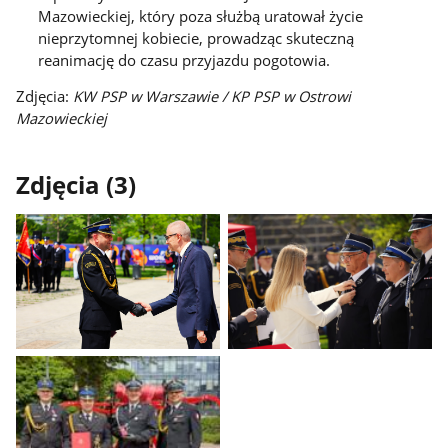
Mazowieckiej, który poza służbą uratował życie
nieprzytomnej kobiecie, prowadząc skuteczną
reanimację do czasu przyjazdu pogotowia.
Zdjęcia:
KW PSP w Warszawie / KP PSP w Ostrowi
Mazowieckiej
Zdjęcia (3)
Pokaż
Pokaż
zdjęcie
zdjęcie
1
2
z
z
galerii.
galerii.