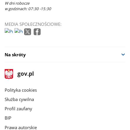
W dni robocze
w godzinach: 07:30 -15:30
MEDIA SPOŁECZNOŚCIOWE:
Na skróty
stopka
Strona
gov.pl
gov.pl
główna
gov.pl
Polityka cookies
Służba cywilna
Profil zaufany
BIP
Prawa autorskie