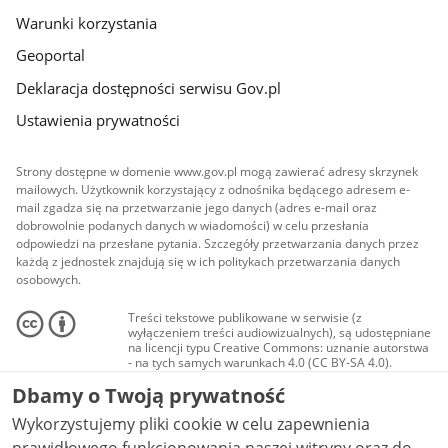
Warunki korzystania
Geoportal
Deklaracja dostępności serwisu Gov.pl
Ustawienia prywatności
Strony dostępne w domenie www.gov.pl mogą zawierać adresy skrzynek
mailowych. Użytkownik korzystający z odnośnika będącego adresem e-
mail zgadza się na przetwarzanie jego danych (adres e-mail oraz
dobrowolnie podanych danych w wiadomości) w celu przesłania
odpowiedzi na przesłane pytania. Szczegóły przetwarzania danych przez
każdą z jednostek znajdują się w ich politykach przetwarzania danych
osobowych.
Treści tekstowe publikowane w serwisie (z
wyłączeniem treści audiowizualnych), są udostępniane
na licencji typu Creative Commons: uznanie autorstwa
- na tych samych warunkach 4.0 (CC BY-SA 4.0).
Materiały audiowizualne, w tym zdjęcia, materiały
Dbamy o Twoją prywatność
audio i wideo, są udostępniane na licencji typu
Creative Commons: uznanie autorstwa użycie
Wykorzystujemy pliki cookie w celu zapewnienia
niekomercyjne - bez utworów zależnych 4.0 (CC BY-
NC-ND 4.0), o ile nie jest to stwierdzone inaczej.