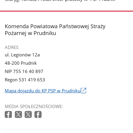
stopka
Komenda Powiatowa Państwowej Straży
Pożarnej w Prudniku
ADRES
ul. Legionów 12a
48-200 Prudnik
NIP 755 16 40 897
Regon 531 419 653
Mapa dojazdu do KP PSP w Prudniku
Link
otworzy
MEDIA SPOŁECZNOŚCIOWE:
się
w
nowym
oknie