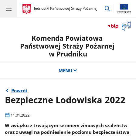
przejdź
gov.pl
Jednostki Państwowej Straży Pożarnej
gov.pl
Jednostki
do
Państwowej
wyszukiwar
Straży
Otwór
Pożarnej
okno
Komenda Powiatowa
z
tłuma
Państwowej Straży Pożarnej
języka
w Prudniku
migow
MENU
Powrót
Bezpieczne Lodowiska 2022
11.01.2022
W związku z trwającym sezonem zimowych szaleństw
oraz z uwagi na podniesienie poziomu bezpieczeństwa