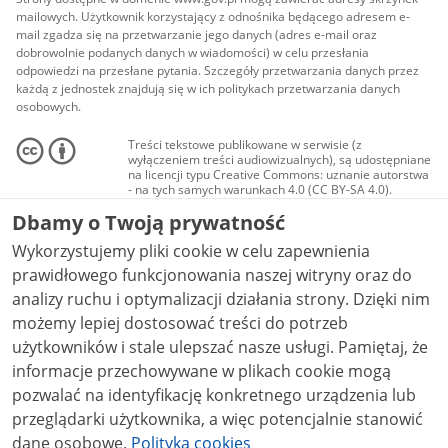
mailowych. Użytkownik korzystający z odnośnika będącego adresem e-
mail zgadza się na przetwarzanie jego danych (adres e-mail oraz
dobrowolnie podanych danych w wiadomości) w celu przesłania
odpowiedzi na przesłane pytania. Szczegóły przetwarzania danych przez
każdą z jednostek znajdują się w ich politykach przetwarzania danych
osobowych.
Treści tekstowe publikowane w serwisie (z
wyłączeniem treści audiowizualnych), są udostępniane
na licencji typu Creative Commons: uznanie autorstwa
- na tych samych warunkach 4.0 (CC BY-SA 4.0).
Materiały audiowizualne, w tym zdjęcia, materiały
Dbamy o Twoją prywatność
audio i wideo, są udostępniane na licencji typu
Creative Commons: uznanie autorstwa użycie
Wykorzystujemy pliki cookie w celu zapewnienia
niekomercyjne - bez utworów zależnych 4.0 (CC BY-
NC-ND 4.0), o ile nie jest to stwierdzone inaczej.
prawidłowego funkcjonowania naszej witryny oraz do
analizy ruchu i optymalizacji działania strony. Dzięki nim
możemy lepiej dostosować treści do potrzeb
użytkowników i stale ulepszać nasze usługi. Pamiętaj, że
informacje przechowywane w plikach cookie mogą
pozwalać na identyfikację konkretnego urządzenia lub
przeglądarki użytkownika, a więc potencjalnie stanowić
dane osobowe.
Polityka cookies