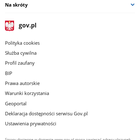
Na skróty
stopka
Strona
gov.pl
gov.pl
główna
gov.pl
Polityka cookies
Służba cywilna
Profil zaufany
BIP
Prawa autorskie
Warunki korzystania
Geoportal
Deklaracja dostępności serwisu Gov.pl
Ustawienia prywatności
Strony dostępne w domenie www.gov.pl mogą zawierać adresy skrzynek