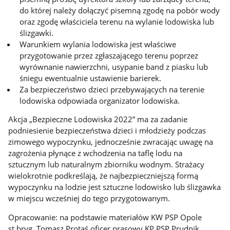
do której należy dołączyć pisemną zgodę na pobór wody
oraz zgodę właściciela terenu na wylanie lodowiska lub
ślizgawki.
Warunkiem wylania lodowiska jest właściwe
przygotowanie przez zgłaszającego terenu poprzez
wyrównanie nawierzchni, usypanie band z piasku lub
śniegu ewentualnie ustawienie barierek.
Za bezpieczeństwo dzieci przebywających na terenie
lodowiska odpowiada organizator lodowiska.
Akcja „Bezpieczne Lodowiska 2022” ma za zadanie
podniesienie bezpieczeństwa dzieci i młodzieży podczas
zimowego wypoczynku, jednocześnie zwracając uwagę na
zagrożenia płynące z wchodzenia na taflę lodu na
sztucznym lub naturalnym zbiorniku wodnym. Strażacy
wielokrotnie podkreślają, że najbezpieczniejszą formą
wypoczynku na lodzie jest sztuczne lodowisko lub ślizgawka
w miejscu wcześniej do tego przygotowanym.
Opracowanie: na podstawie materiałów KW PSP Opole
st.bryg. Tomasz Protaś oficer prasowy KP PSP Prudnik